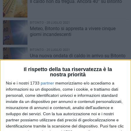
Il caldo non dà tregua. Ancora 40° su Bitonto
BITONTO - 28 LUGLIO 2021
Meteo, Bitonto si appresta a vivere cinque
giorni incandescenti
BITONTO - 25 LUGLIO 2021
Una nuova ondata di caldo in arrivo su Bitonto
Il rispetto della tua riservatezza è la
nostra priorità
BITONTO - 18 LUGLIO 2021
Migliora il tempo nella domenica di Bitonto
Noi e i nostri 1733
partner
memorizziamo e/o accediamo a
informazioni su un dispositivo, come i cookie, e trattiamo dati
personali, come identificatori univoci e informazioni standard
inviate da un dispositivo per annunci e contenuti personalizzati,
BITONTO - 14 LUGLIO 2021
misurazione di annunci e contenuti, analisi dell'audience e
Bitonto ancora a fuoco lento: ieri punte di 37°.
sviluppo dei servizi.
Con la tua autorizzazione noi e i nostri
Ma nel fine settimana piove
partner possiamo utilizzare dati precisi di geolocalizzazione e
identificazione tramite la scansione del dispositivo. Puoi fare clic