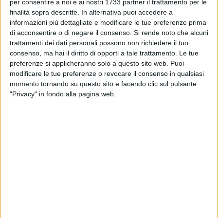
BITONTO - 11 LUGLIO 2021
per consentire a noi e ai nostri 1733 partner il trattamento per le
Maestrale e sole nella domenica di Bitonto
finalità sopra descritte. In alternativa puoi accedere a
informazioni più dettagliate e modificare le tue preferenze prima
di acconsentire o di negare il consenso.
Si rende noto che alcuni
trattamenti dei dati personali possono non richiedere il tuo
BITONTO - 9 LUGLIO 2021
consenso, ma hai il diritto di opporti a tale trattamento. Le tue
Nuova ondata di caldo su Bitonto: oggi punte
preferenze si applicheranno solo a questo sito web. Puoi
di 36°
modificare le tue preferenze o revocare il consenso in qualsiasi
momento tornando su questo sito e facendo clic sul pulsante
BITONTO - 8 LUGLIO 2021
"Privacy" in fondo alla pagina web.
Vaccini: riprendono le somministrazioni per
tutte le età dal 12 luglio
BITONTO - 2 LUGLIO 2021
In corso la disinfestazione contro le blatte da
parte di Comune e Acquedotto Pugliese
BITONTO - 30 GIUGNO 2021
Bitonto ancora nella morsa dell'afa