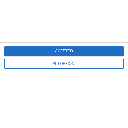
BITONTO - 30 MAGGIO 2021
Maestrale e maltempo su Bitonto nella prima
parte della domenica
Precedente
1
2
...
27
28
29
30
31
...
ACCETTO
Successiva
PIÙ OPZIONI