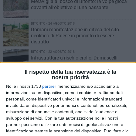
Meraviglia al bosco di Bitonto: la volpe gioca
davanti all’obiettivo di una passante
BITONTO - 24 AGOSTO 2018
Domani manifestazione in difesa del sito
neolitico di Palese in procinto di essere
distrutto
BITONTO - 22 AGOSTO 2018
Infrastrutture a rischio crollo, Damascelli
chiede una ricognizione a tappeto
Il rispetto della tua riservatezza è la
nostra priorità
BITONTO - 20 AGOSTO 2018
Acqua per i campi ‘a singhiozzo’ in Puglia,
Noi e i nostri 1733
partner
memorizziamo e/o accediamo a
Damascelli: «Non è un’elemosina»
informazioni su un dispositivo, come i cookie, e trattiamo dati
personali, come identificatori univoci e informazioni standard
inviate da un dispositivo per annunci e contenuti personalizzati,
BITONTO - 18 AGOSTO 2018
misurazione di annunci e contenuti, analisi dell'audience e
Ponte Lama Balice a Bitonto: affidato l’incarico
sviluppo dei servizi.
Con la tua autorizzazione noi e i nostri
per le verifiche strutturali
partner possiamo utilizzare dati precisi di geolocalizzazione e
identificazione tramite la scansione del dispositivo. Puoi fare clic