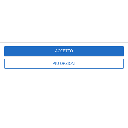
da ulivi e quote»
BITONTO - 20 LUGLIO 2018
Summit antixylella in Puglia col Ministro
Centinaio: il CNO chiede interventi urgenti
Precedente
1
2
...
39
40
41
42
43
...
ACCETTO
Successiva
PIÙ OPZIONI