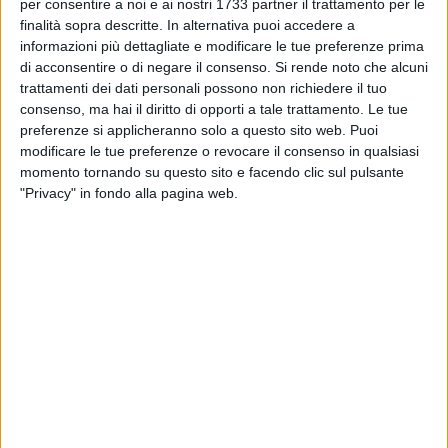
BITONTO - 17 AGOSTO 2018
per consentire a noi e ai nostri 1733 partner il trattamento per le
Dopo la tragedia di Genova preoccupazione a
finalità sopra descritte. In alternativa puoi accedere a
Bitonto per il ponte su Lama Balice
informazioni più dettagliate e modificare le tue preferenze prima
di acconsentire o di negare il consenso.
Si rende noto che alcuni
trattamenti dei dati personali possono non richiedere il tuo
BITONTO - 13 AGOSTO 2018
consenso, ma hai il diritto di opporti a tale trattamento. Le tue
Scoperto insediamento neolitico tra Palese e
preferenze si applicheranno solo a questo sito web. Puoi
Bitonto durante i lavori all’aeroporto
modificare le tue preferenze o revocare il consenso in qualsiasi
momento tornando su questo sito e facendo clic sul pulsante
BITONTO - 6 AGOSTO 2018
"Privacy" in fondo alla pagina web.
Terreni di Bitonto fuori dai risarcimenti per le
gelate. Damascelli: «Inammissibile»
BITONTO - 4 AGOSTO 2018
Un milione di euro per i danni delle gelate di
febbraio agli olivicoltori pugliesi
BITONTO - 2 AGOSTO 2018
La senatrice Messina chiede un sistema di
contenimento dei fumi pericolosi all'Ilva