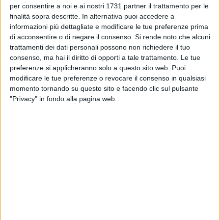
per consentire a noi e ai nostri 1731 partner il trattamento per le
Tecnici Enel al lavoro per un guasto alla rete
elettrica in via Durazzo
finalità sopra descritte. In alternativa puoi accedere a
informazioni più dettagliate e modificare le tue preferenze prima
di acconsentire o di negare il consenso.
Si rende noto che alcuni
BITONTO - 21 LUGLIO 2026
trattamenti dei dati personali possono non richiedere il tuo
Guasto sulla linea della Ferrotramviaria: treni
consenso, ma hai il diritto di opporti a tale trattamento. Le tue
deviati via Aeroporto
preferenze si applicheranno solo a questo sito web. Puoi
modificare le tue preferenze o revocare il consenso in qualsiasi
momento tornando su questo sito e facendo clic sul pulsante
BITONTO - 21 LUGLIO 2026
La Polizia Locale intensifica l’attività di
"Privacy" in fondo alla pagina web.
presidio e controllo del territorio comunale nel
periodo estivo
BITONTO - 20 LUGLIO 2026
Arrestato per maltrattamenti, torna in carcere
per lo stesso motivo
BITONTO - 10 LUGLIO 2026
Assalti ai portavalori, scacco matto alla banda:
anche un 56enne di Bitonto