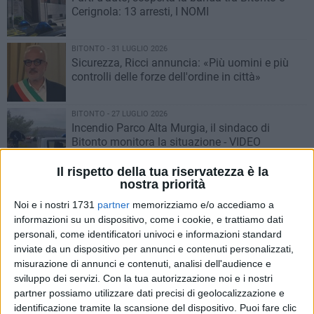
Cerignola: 13 arresti, I NOMI
BITONTO - 31 LUGLIO 2026
Sicurezza, Ricci annuncia: «Più uomini e più
controlli delle forze dell'ordine in città»
BITONTO - 27 LUGLIO 2026
Incendio Parco Alta Murgia, il sindaco di
Bitonto monitora la situazione - VIDEO
Il rispetto della tua riservatezza è la
BITONTO - 27 LUGLIO 2026
nostra priorità
Schianto tra Bitonto e Giovinazzo: domani i
Noi e i nostri 1731
partner
memorizziamo e/o accediamo a
funerali di Michela Di Tullio
informazioni su un dispositivo, come i cookie, e trattiamo dati
personali, come identificatori univoci e informazioni standard
BITONTO - 26 LUGLIO 2026
inviate da un dispositivo per annunci e contenuti personalizzati,
Incidente sulla Giovinazzo-Bitonto: muore una
misurazione di annunci e contenuti, analisi dell'audience e
donna, feriti tre bambini
sviluppo dei servizi.
Con la tua autorizzazione noi e i nostri
partner possiamo utilizzare dati precisi di geolocalizzazione e
identificazione tramite la scansione del dispositivo. Puoi fare clic
BITONTO - 21 LUGLIO 2026