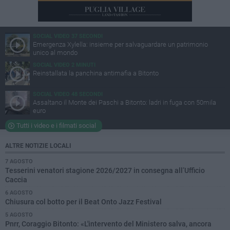
SOCIAL VIDEO
37 SECONDI
Emergenza Xylella: insieme per salvaguardare un patrimonio
unico al mondo
SOCIAL VIDEO
2 MINUTI
Reinstallata la panchina antimafia a Bitonto
SOCIAL VIDEO
48 SECONDI
Assaltano il Monte dei Paschi a Bitonto: ladri in fuga con 50mila
euro
Tutti i video e i filmati social
ALTRE NOTIZIE LOCALI
7 AGOSTO
Tesserini venatori stagione 2026/2027 in consegna all’Ufficio
Caccia
6 AGOSTO
Chiusura col botto per il Beat Onto Jazz Festival
5 AGOSTO
Pnrr, Coraggio Bitonto: «L'intervento del Ministero salva, ancora