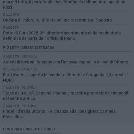
non del tutto, il portafoglio dei bitontini da fallimentare gestione
Ricci»
5 AGOSTO
Ondata di calore, su Bitonto bollino rosso sino al 6 agosto
5 AGOSTO
Patto di Cura 2025-26: ulteriore scorrimento della graduatoria
definitiva da parte dell’Ufficio di Piano
PIÙ LETTI QUESTA SETTIMANA
4 AGOSTO
- CRONACA
Armati di bastoni fuggono con l'incasso, rapina in un bar di Bitonto
31 LUGLIO
- CRONACA
Furti d'auto, scoperta la banda tra Bitonto e Cerignola: 13 arresti, I
NOMI
1 AGOSTO
- POLITICA
"Case a un euro", Comune chiama a raccolta proprietari di immobili
nel centro antico
2 AGOSTO
- POLITICA
Fratelli d'Italia Bitonto: «Vicinanza alla consigliera Carmela
Rossiello»
CONTENUTI CON FOTO E VIDEO