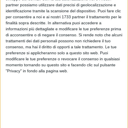
Bitonto nella morsa del caldo: bollino rosso
partner possiamo utilizzare dati precisi di geolocalizzazione e
prolungato all'8 agosto
identificazione tramite la scansione del dispositivo. Puoi fare clic
Temperatura ancora elevate anche sabato
per consentire a noi e ai nostri 1733 partner il trattamento per le
finalità sopra descritte. In alternativa puoi accedere a
informazioni più dettagliate e modificare le tue preferenze prima
ATTUALITÀ
di acconsentire o di negare il consenso.
Si rende noto che alcuni
trattamenti dei dati personali possono non richiedere il tuo
consenso, ma hai il diritto di opporti a tale trattamento. Le tue
preferenze si applicheranno solo a questo sito web. Puoi
modificare le tue preferenze o revocare il consenso in qualsiasi
momento tornando su questo sito e facendo clic sul pulsante
"Privacy" in fondo alla pagina web.
6 AGOSTO
GIANLUCA BATTISTA
Ricci: «C'è chi vede un cantiere. Io comincio a
vedere una piazza» - VIDEO
Il primo cittadino ha voluto rimarcare in immagini
l'avanzamento dei lavori di piazza Moro