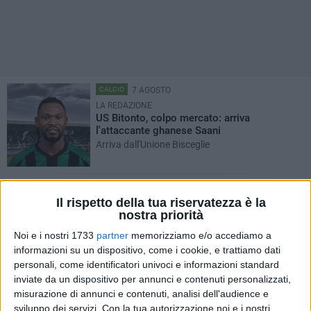
CALCIO
7 AGOSTO
LA REDAZIONE
US Bitonto, colpo mercato: arriva
l'attaccante ghanese Saani
Arriva dall'Unione Bisceglie
ATTUALITÀ
7 AGOSTO
Il rispetto della tua riservatezza è la
Tesserini venatori stagione 2026/2027 in
nostra priorità
consegna all’Ufficio Caccia
Dal 10 agosto sarà possibile ritirarli
Noi e i nostri 1733
partner
memorizziamo e/o accediamo a
personalmente o da persona delegata, munita di
informazioni su un dispositivo, come i cookie, e trattiamo dati
delega e documento d’identità
personali, come identificatori univoci e informazioni standard
inviate da un dispositivo per annunci e contenuti personalizzati,
TERRITORIO E AMBIENTE
7 AGOSTO
misurazione di annunci e contenuti, analisi dell'audience e
LA REDAZIONE
sviluppo dei servizi.
Con la tua autorizzazione noi e i nostri