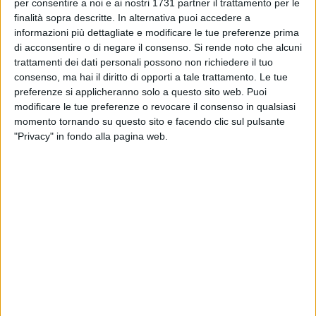
BITONTO - 26 SETTEMBRE 2021
per consentire a noi e ai nostri 1731 partner il trattamento per le
Al via il trasporto scolastico per gli studenti
finalità sopra descritte. In alternativa puoi accedere a
diversamente abili
informazioni più dettagliate e modificare le tue preferenze prima
di acconsentire o di negare il consenso.
Si rende noto che alcuni
trattamenti dei dati personali possono non richiedere il tuo
BITONTO - 16 SETTEMBRE 2021
consenso, ma hai il diritto di opporti a tale trattamento. Le tue
Gli auguri del sindaco di Bitonto agli alunni
preferenze si applicheranno solo a questo sito web. Puoi
modificare le tue preferenze o revocare il consenso in qualsiasi
momento tornando su questo sito e facendo clic sul pulsante
BITONTO - 13 SETTEMBRE 2021
"Privacy" in fondo alla pagina web.
Arriva il tradizionale messaggio augurale per il
nuovo anno scolastico
BITONTO - 14 LUGLIO 2021
Il lavoro femminile dopo il Covid, raccontaci la
tua storia
BITONTO - 2 LUGLIO 2021
Esami di Stato 2021: parla il preside dell'ITES
"Vitale Giordano"