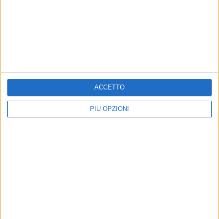
BITONTO - 29 APRILE 2021
Ripartono i concorsi alla Città metropolitana di
Bari: 12 nuove assunzioni a tempo
indeterminato
Precedente
1
2
...
6
7
8
9
10
...
ACCETTO
Successiva
PIÙ OPZIONI