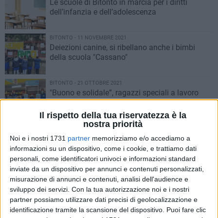
Le scuole di Bitonto in marcia per i diritti
dell’infanzia e dell’adolescenza
BITONTO - 11 NOVEMBRE 2021
Deiezioni canine, si ribellano anche i bimbi
della scuola "Cassano"
BITONTO - 21 OTTOBRE 2021
"Buono e solidale”, ragazzi speciali a lavoro
con Despar-Centro Sud per la promozione
dell’uva da tavola
Il rispetto della tua riservatezza è la
nostra priorità
BITONTO - 15 OTTOBRE 2021
Dal 3 novembre stop al doppio turno nelle
Noi e i nostri 1731
partner
memorizziamo e/o accediamo a
scuole dell'Area Metropolitana di Bari
informazioni su un dispositivo, come i cookie, e trattiamo dati
personali, come identificatori univoci e informazioni standard
inviate da un dispositivo per annunci e contenuti personalizzati,
BITONTO - 29 SETTEMBRE 2021
misurazione di annunci e contenuti, analisi dell'audience e
Dal 4 ottobre ricomincia il servizio di trasporto
sviluppo dei servizi.
Con la tua autorizzazione noi e i nostri
pubblico scolastico
partner possiamo utilizzare dati precisi di geolocalizzazione e
identificazione tramite la scansione del dispositivo. Puoi fare clic