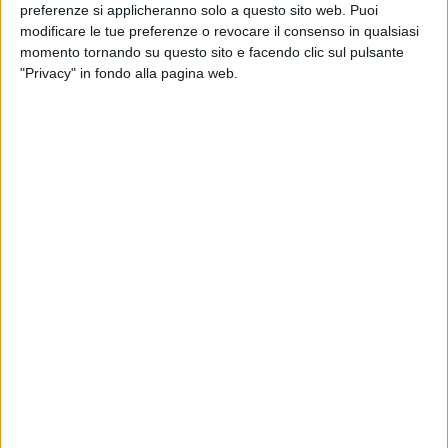
preferenze si applicheranno solo a questo sito web. Puoi
modificare le tue preferenze o revocare il consenso in qualsiasi
29 APRILE 2020
momento tornando su questo sito e facendo clic sul pulsante
La GdF dona alcool sequestrato: diventerà
"Privacy" in fondo alla pagina web.
disinfettante
27 APRILE 2020
1
Caso Siciliani: sale a 71 il numero di contagi
da Covid-19
26 APRILE 2020
Col caso Siciliani i contagiati a Bitonto
salgono a 9
25 APRILE 2020
Covid-19: interrogazione Parlamentare sul
caso Siciliani
24 APRILE 2020
Salgono a 64 i positivi alla Siciliani, sulla