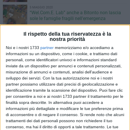
5 MAGGIO 2020
“Wel.Com.E. Lab” anche a Bitonto non lascia
sole le famiglie fragili nell'emergenza
Il rispetto della tua riservatezza è la
2 MAGGIO 2020
nostra priorità
Il Circolo Fotografico Bitonto domani in diretta
con l'autrice della foto simbolo della pandemia
Noi e i nostri 1733
partner
memorizziamo e/o accediamo a
informazioni su un dispositivo, come i cookie, e trattiamo dati
personali, come identificatori univoci e informazioni standard
1 MAGGIO 2020
inviate da un dispositivo per annunci e contenuti personalizzati,
Strisce blu a Bitonto: niente ticket fino al 16
misurazione di annunci e contenuti, analisi dell'audience e
maggio
sviluppo dei servizi.
Con la tua autorizzazione noi e i nostri
partner possiamo utilizzare dati precisi di geolocalizzazione e
30 APRILE 2020
identificazione tramite la scansione del dispositivo. Puoi fare clic
I commercianti bitontini accendono vetrine e
per consentire a noi e ai nostri 1733 partner il trattamento per le
insegne stanotte: «Noi ci siamo»
finalità sopra descritte. In alternativa puoi accedere a
informazioni più dettagliate e modificare le tue preferenze prima
di acconsentire o di negare il consenso.
Si rende noto che alcuni
30 APRILE 2020
Sabato riapre la Siciliani Carni sulla Bitonto-
trattamenti dei dati personali possono non richiedere il tuo
Palo
consenso, ma hai il diritto di opporti a tale trattamento. Le tue