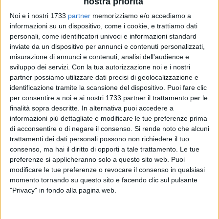
nostra priorità
Noi e i nostri 1733
partner
memorizziamo e/o accediamo a
informazioni su un dispositivo, come i cookie, e trattiamo dati
322
personali, come identificatori univoci e informazioni standard
inviate da un dispositivo per annunci e contenuti personalizzati,
misurazione di annunci e contenuti, analisi dell'audience e
sviluppo dei servizi.
Con la tua autorizzazione noi e i nostri
Cancelli chiusi da questa mattina per la
Siciliani
, azienda di
partner possiamo utilizzare dati precisi di geolocalizzazione e
macellazione carni alle porte di
Palo del Colle
sulla strada
identificazione tramite la scansione del dispositivo. Puoi fare clic
che conduce a
Bitonto
. I lavoratori sono stati rispediti a casa
per consentire a noi e ai nostri 1733 partner il trattamento per le
questa mattina, in attesa che si concluda il secondo ciclo di
finalità sopra descritte. In alternativa puoi accedere a
test predisposto dopo lo scoppio del focolaio di
coronavirus
informazioni più dettagliate e modificare le tue preferenze prima
di acconsentire o di negare il consenso.
Si rende noto che alcuni
all'interno di uno dei settori della struttura.
trattamenti dei dati personali possono non richiedere il tuo
«All'impresa, ai suoi dipendenti tutti ed alle comunità
consenso, ma hai il diritto di opporti a tale trattamento. Le tue
interessate – ha commentato il sindaco di Bitonto,
Michele
preferenze si applicheranno solo a questo sito web. Puoi
Abbaticchio
- deve rivolgersi tutta l'attenzione possibile da
modificare le tue preferenze o revocare il consenso in qualsiasi
parte delle autorità competenti. Non appena verrò a
momento tornando su questo sito e facendo clic sul pulsante
conoscenza di novità, sarà mia cura condividerle con voi.
"Privacy" in fondo alla pagina web.
Restano aperti solo i reparti amministrativi. Non possiamo
concederci alcuna pausa: resistiamo a casa, tutti».