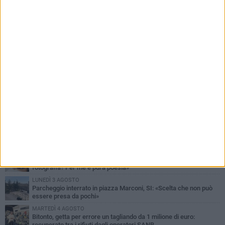
PIÙ LETTI QUESTA SETTIMANA
MARTEDÌ 4 AGOSTO
Armati di bastoni fuggono con l'incasso, rapina in un bar di Bitonto
DOMENICA 2 AGOSTO
Fratelli d'Italia Bitonto: «Vicinanza alla consigliera Carmela
Rossiello»
LUNEDÌ 3 AGOSTO
Antonella Aresta: «La Puglia è un set a cielo aperto. La
fotografia? Per me è pura poesia»
LUNEDÌ 3 AGOSTO
Parcheggio interrato in piazza Marconi, SI: «Scelta che non può
essere presa da pochi»
MARTEDÌ 4 AGOSTO
Bitonto, getta per errore un tagliando da 1 milione di euro:
recuperato tra i rifiuti dagli operatori SANB