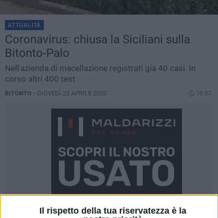
ATTUALITÀ
Coronavirus: chiusa la Siciliani sulla
Bitonto-Palo
Nell'azienda di macellazione registrati già 40 casi. In
corso altri 400 test
BITONTO -
GIOVEDÌ 23 APRILE 2020
10.57
Il rispetto della tua riservatezza è la