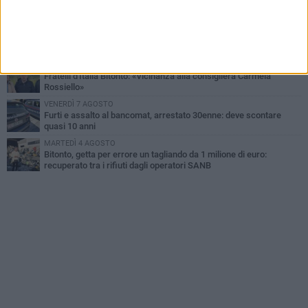
fotografia? Per me è pura poesia»
LUNEDÌ 3 AGOSTO
Parcheggio interrato in piazza Marconi, SI: «Scelta che non può
essere presa da pochi»
DOMENICA 2 AGOSTO
Fratelli d'Italia Bitonto: «Vicinanza alla consigliera Carmela
Rossiello»
VENERDÌ 7 AGOSTO
Furti e assalto al bancomat, arrestato 30enne: deve scontare
quasi 10 anni
MARTEDÌ 4 AGOSTO
Bitonto, getta per errore un tagliando da 1 milione di euro:
recuperato tra i rifiuti dagli operatori SANB