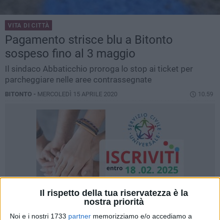
VITA DI CITTÀ
Pagamento strisce blu a Bitonto
sospeso fino al 3 maggio
Il sindaco Abbaticchio proroga lo stop ai ticket per
parcheggiare nelle aree contrassegnate
BITONTO -
MERCOLEDÌ 15 APRILE 2020
10.59
Il rispetto della tua riservatezza è la
nostra priorità
Noi e i nostri 1733
partner
memorizziamo e/o accediamo a