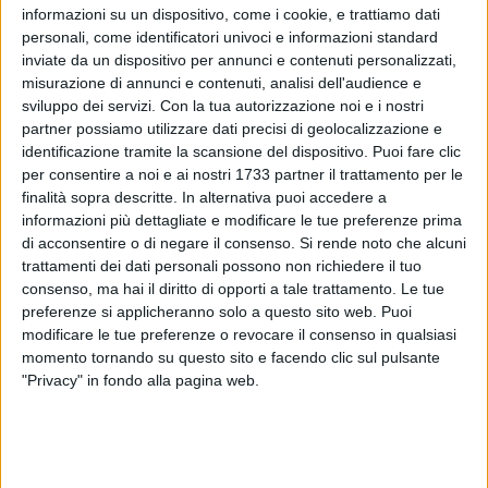
informazioni su un dispositivo, come i cookie, e trattiamo dati
personali, come identificatori univoci e informazioni standard
inviate da un dispositivo per annunci e contenuti personalizzati,
74
misurazione di annunci e contenuti, analisi dell'audience e
sviluppo dei servizi.
Con la tua autorizzazione noi e i nostri
partner possiamo utilizzare dati precisi di geolocalizzazione e
identificazione tramite la scansione del dispositivo. Puoi fare clic
Niente bigliettino per parcheggiare nelle
strisce blu
a
Bitonto
per consentire a noi e ai nostri 1733 partner il trattamento per le
fino al
3 maggio
a causa della riduzione del traffico dovuto
finalità sopra descritte. In alternativa puoi accedere a
allo stop delle attività per l'emergenza
Coronavirus
. Con
informazioni più dettagliate e modificare le tue preferenze prima
l'ordinanza n. 146/2020, infatti, il Sindaco di Bitonto,
di acconsentire o di negare il consenso.
Si rende noto che alcuni
Michele Abbaticchio,
ha disposto la proroga della
trattamenti dei dati personali possono non richiedere il tuo
sospensione della sosta a pagamento sul territorio
consenso, ma hai il diritto di opporti a tale trattamento. Le tue
preferenze si applicheranno solo a questo sito web. Puoi
comunale e la contemporanea disattivazione dei
modificare le tue preferenze o revocare il consenso in qualsiasi
parcometri
.
momento tornando su questo sito e facendo clic sul pulsante
«Il provvedimento – spiegano da Palazzo Gentile - preso in
"Privacy" in fondo alla pagina web.
conseguenza del DPCM 10 aprile 2020, che ha allungato
sino al 3 maggio le misure di prevenzione sanitaria per
l'emergenza Coronavirus valide su tutto il territorio
nazionale, tiene conto della notevole riduzione della