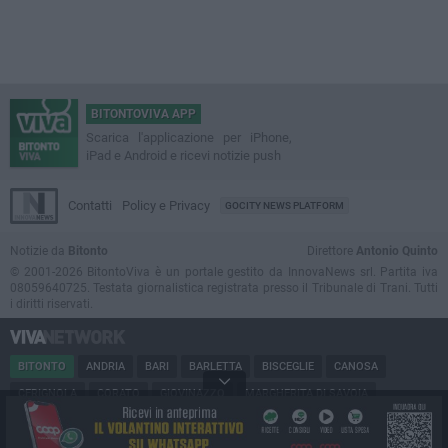
BITONTOVIVA APP
Scarica l'applicazione per iPhone,
iPad e Android e ricevi notizie push
Contatti
Policy e Privacy
GOCITY NEWS PLATFORM
Notizie da
Bitonto
Direttore
Antonio Quinto
© 2001-2026 BitontoViva è un portale gestito da InnovaNews srl. Partita iva
08059640725. Testata giornalistica registrata presso il Tribunale di Trani. Tutti
i diritti riservati.
BITONTO
ANDRIA
BARI
BARLETTA
BISCEGLIE
CANOSA
CERIGNOLA
CORATO
GIOVINAZZO
MARGHERITA DI SAVOIA
MINERVINO
MODUGNO
MOLFETTA
PUGLIA
RUVO
SAN FERDINANDO
SPINAZZOLA
TERLIZZI
TRANI
TRINITAPOLI