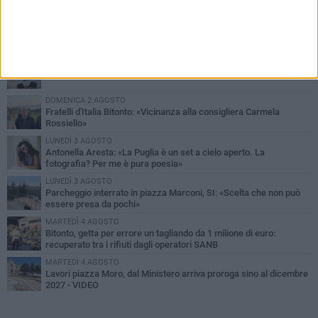
PIÙ LETTI QUESTA SETTIMANA
MARTEDÌ 4 AGOSTO
Armati di bastoni fuggono con l'incasso, rapina in un bar di Bitonto
DOMENICA 2 AGOSTO
Fratelli d'Italia Bitonto: «Vicinanza alla consigliera Carmela
Rossiello»
LUNEDÌ 3 AGOSTO
Antonella Aresta: «La Puglia è un set a cielo aperto. La
fotografia? Per me è pura poesia»
LUNEDÌ 3 AGOSTO
Parcheggio interrato in piazza Marconi, SI: «Scelta che non può
essere presa da pochi»
MARTEDÌ 4 AGOSTO
Bitonto, getta per errore un tagliando da 1 milione di euro:
recuperato tra i rifiuti dagli operatori SANB
MARTEDÌ 4 AGOSTO
Lavori piazza Moro, dal Ministero arriva proroga sino al dicembre
2027 - VIDEO