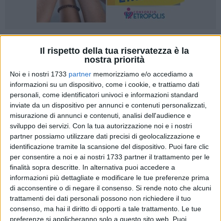
165
Il rispetto della tua riservatezza è la
nostra priorità
Noi e i nostri 1733
partner
memorizziamo e/o accediamo a
Si è concluso ieri il primo ciclo di interventi previsto dal
informazioni su un dispositivo, come i cookie, e trattiamo dati
nuovo
piano di sanificazione ambientale straordinario
,
personali, come identificatori univoci e informazioni standard
inviate da un dispositivo per annunci e contenuti personalizzati,
programmato dall'Amministrazione comunale, quale
misurazione di annunci e contenuti, analisi dell'audience e
ulteriore misura di contrasto alla diffusione del
Covid-19
.
sviluppo dei servizi.
Con la tua autorizzazione noi e i nostri
«Partiti l'
8 aprile
gli interventi – spiegano da Palazzo Gentile
partner possiamo utilizzare dati precisi di geolocalizzazione e
- affidati sul piano esecutivo all'
Azienda Servizi Vari
,
identificazione tramite la scansione del dispositivo. Puoi fare clic
prevedono due tipologie di sanificazione: spazzamento
per consentire a noi e ai nostri 1733 partner il trattamento per le
meccanico con aggiunta nell'acqua di
ipocolorito di sodio
finalità sopra descritte. In alternativa puoi accedere a
allo 0,1%
e aspersione di strade e marciapiedi, eseguiti
informazioni più dettagliate e modificare le tue preferenze prima
di acconsentire o di negare il consenso.
Si rende noto che alcuni
secondo le raccomandazioni dell'
Istituto Superiore di Sanità
trattamenti dei dati personali possono non richiedere il tuo
(ISS) e del
Sistema Nazionale a rete per la Protezione
consenso, ma hai il diritto di opporti a tale trattamento. Le tue
dell'Ambiente
(SNPA). I due organismi tecnico-scientifici,
preferenze si applicheranno solo a questo sito web. Puoi