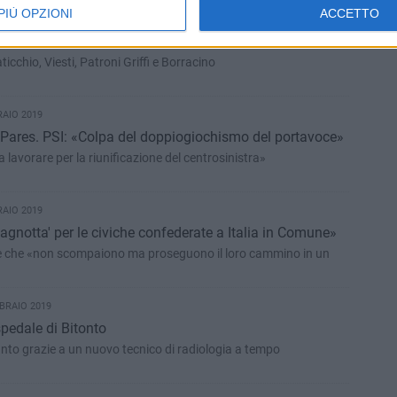
PIÙ OPZIONI
ACCETTO
RAIO 2019
a in Comune porta il mondo delle imprese a Bari
icchio, Viesti, Patroni Griffi e Borracino
RAIO 2019
Pares. PSI: «Colpa del doppiogiochismo del portavoce»
a lavorare per la riunificazione del centrosinistra»
RAIO 2019
gnotta' per le civiche confederate a Italia in Comune»
sce che «non scompaiono ma proseguono il loro cammino in un
BRAIO 2019
spedale di Bitonto
unto grazie a un nuovo tecnico di radiologia a tempo