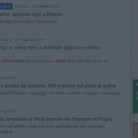
ACOLO
BITONTO - 21 FEBBRAIO 2019
tasma” approda oggi a Bitonto
ite del Centro Studi Degennaro
ITONTO - 20 FEBBRAIO 2019
to: in arrivo ritiro a domicilio gratuito e codice
 all'Ambiente per contrastare abbandoni abusivi vicino ai
RAIO 2019
tra amata dai pazienti: 550 mamme sul piede di guerra
oressa Rosanna Scaraggi. Genitori costretti a portare i neonati a
e
RAIO 2019
i, tonnellate di rifiuti scovate dai finanzieri in Puglia
nti nell’ambito della missione istituzionale del contrasto
nziaria