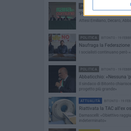
POLITICA
BITONTO - 19 FEBB
'Prima lo sviluppo': Itali
Attesi Emiliano, Decaro, Abbat
POLITICA
BITONTO - 19 FEBB
Naufraga la Federazione 
I socialisti continuano però «
POLITICA
BITONTO - 19 FEBB
Abbaticchio: «Nessuna 'pa
Il sindaco di Bitonto chiari
progetto più grande»
ATTUALITÀ
BITONTO - 19 FEB
Riattivata la TAC all'ex o
Damascelli: «Obiettivo raggi
indeterminato»