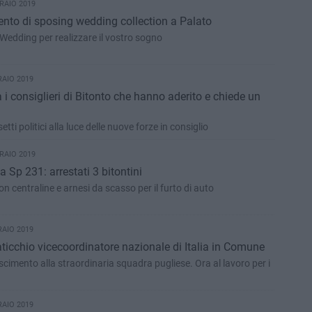
RAIO 2019
ento di sposing wedding collection a Palato
 Wedding per realizzare il vostro sogno
RAIO 2019
 i consiglieri di Bitonto che hanno aderito e chiede un
setti politici alla luce delle nuove forze in consiglio
RAIO 2019
 Sp 231: arrestati 3 bitontini
n centraline e arnesi da scasso per il furto di auto
RAIO 2019
aticchio vicecoordinatore nazionale di Italia in Comune
oscimento alla straordinaria squadra pugliese. Ora al lavoro per i
RAIO 2019