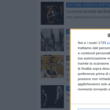
CULTURA, EVENTI E SPETT
Le nuove lucciole del Ball
Uno spettacolo di fama intern
CULTURA, EVENTI E SPETT
I
L'associazione Nazionale d
Noi e i nostri 1733
p
Domani alle Officine Culturali 
trattiamo dati person
dovere della partecipazione'
e contenuti personali
tua autorizzazione no
POLITICA
BITONTO - 20 FEBB
tramite la scansione 
Occupazione giovanile, Ca
le finalità sopra des
lavoro»
preferenze prima di 
Il responsabile giovani di Pu
possono non richieder
Commercio
applicheranno solo a
CULTURA, EVENTI E SPETT
momento tornando su 
"Melodie dal mondo": a Bi
Al Teatro Traetta musica, mod