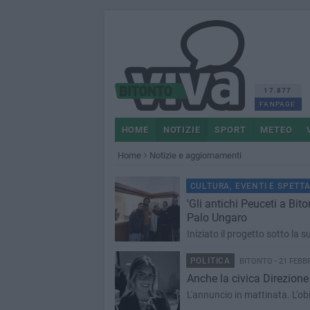
17.877
FANPAGE
HOME
NOTIZIE
SPORT
METEO
Home
Notizie e aggiornamenti
CULTURA, EVENTI E SPETT
'Gli antichi Peuceti a Bit
Palo Ungaro
Iniziato il progetto sotto la 
POLITICA
BITONTO - 21 FEBB
Anche la civica Direzione
L'annuncio in mattinata. L'obi