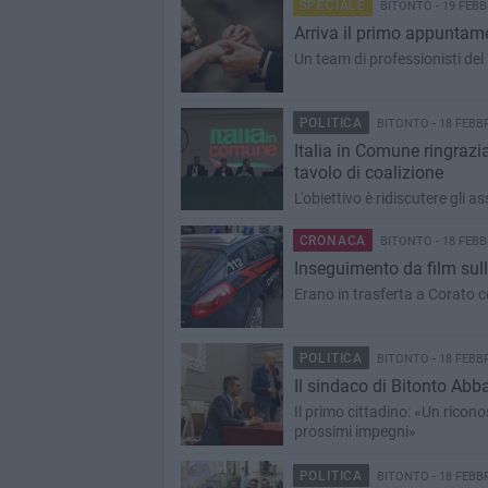
SPECIALE
BITONTO - 19 FEBB
Arriva il primo appuntam
Un team di professionisti del
POLITICA
BITONTO - 18 FEBB
Italia in Comune ringrazia
tavolo di coalizione
L'obiettivo è ridiscutere gli as
CRONACA
BITONTO - 18 FEBB
Inseguimento da film sulla
Erano in trasferta a Corato co
POLITICA
BITONTO - 18 FEBB
Il sindaco di Bitonto Abb
Il primo cittadino: «Un ricon
prossimi impegni»
POLITICA
BITONTO - 18 FEBB