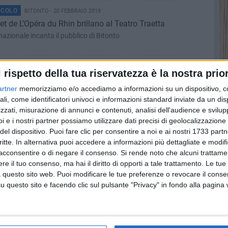
ACOLO
BITONTO - 20 FEBBRAIO 2019
et de L’Opéra du Rhin brillano al Teatro Traetta
azionale incanta il pubblico di Bitonto
ACOLO
BITONTO - 20 FEBBRAIO 2019
l rispetto della tua riservatezza è la nostra prior
ei Partigiani d'Italia incontra Bitonto
artner
memorizziamo e/o accediamo a informazioni su un dispositivo, c
un momento di riflessione sul tema 'Il diritto all'emozione, il
ali, come identificatori univoci e informazioni standard inviate da un di
zzati, misurazione di annunci e contenuti, analisi dell'audience e svilupp
i e i nostri partner possiamo utilizzare dati precisi di geolocalizzazione 
RAIO 2019
del dispositivo. Puoi fare clic per consentire a noi e ai nostri 1733 partn
rdinale (PP): «Più possibilità con l'alternanza scuola-
critte. In alternativa puoi accedere a informazioni più dettagliate e modif
acconsentire o di negare il consenso.
Si rende noto che alcuni trattamen
glia Popolare Bari spinge il progetto di Unioncamere e Camere di
e il tuo consenso, ma hai il diritto di opporti a tale trattamento. Le tue
 questo sito web. Puoi modificare le tue preferenze o revocare il conse
ACOLO
questo sito e facendo clic sul pulsante "Privacy" in fondo alla pagina
BITONTO - 20 FEBBRAIO 2019
tonto un viaggio poetico e musicale intorno al globo
a e arte parlano il linguaggio universale della solidarietà