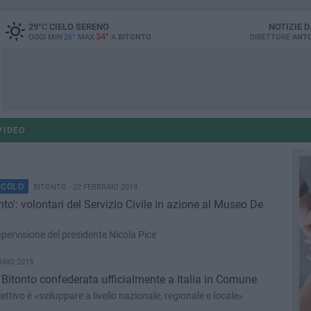
29
°C
CIELO SERENO
NOTIZIE 
34°
OGGI MIN
26°
MAX
A
BITONTO
DIRETTORE
ANTO
VIDEO
ACOLO
BITONTO - 22 FEBBRAIO 2019
onto': volontari del Servizio Civile in azione al Museo De
supervisione del presidente Nicola Pice
RAIO 2019
 Bitonto confederata ufficialmente a Italia in Comune
ettivo è «sviluppare a livello nazionale, regionale e locale»