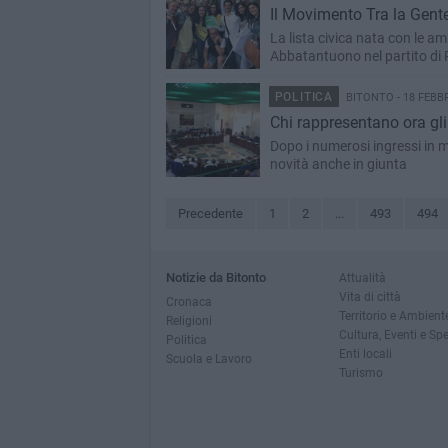
Il Movimento Tra la Gente
La lista civica nata con le am
Abbatantuono nel partito di 
POLITICA
BITONTO - 18 FEBB
Chi rappresentano ora gli
Dopo i numerosi ingressi in m
novità anche in giunta
Precedente
1
2
...
493
494
Notizie da Bitonto
Attualità
Vita di città
Cronaca
Territorio e Ambient
Religioni
Cultura, Eventi e Sp
Politica
Enti locali
Scuola e Lavoro
Turismo