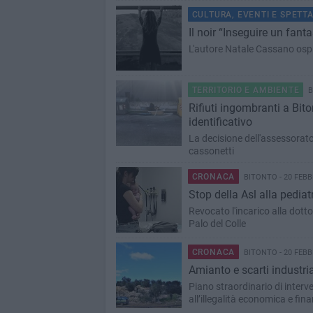
CULTURA, EVENTI E SPETT
Il noir “Inseguire un fan
L'autore Natale Cassano osp
TERRITORIO E AMBIENTE
B
Rifiuti ingombranti a Biton
identificativo
La decisione dell'assessorato
cassonetti
CRONACA
BITONTO - 20 FEBB
Stop della Asl alla pedia
Revocato l'incarico alla dott
Palo del Colle
CRONACA
BITONTO - 20 FEBB
Amianto e scarti industrial
Piano straordinario di interve
all’illegalità economica e fina