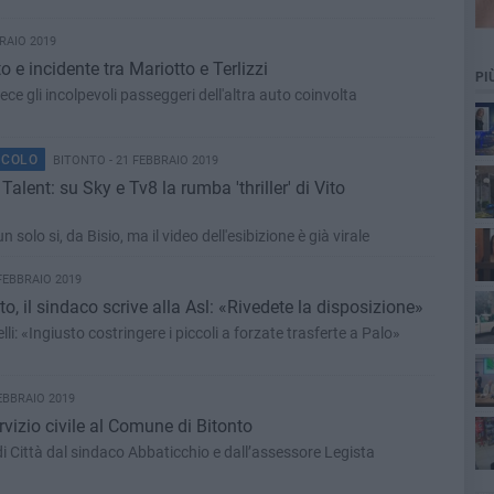
RAIO 2019
 e incidente tra Mariotto e Terlizzi
PI
nvece gli incolpevoli passeggeri dell'altra auto coinvolta
ACOLO
BITONTO - 21 FEBBRAIO 2019
 Talent: su Sky e Tv8 la rumba 'thriller' di Vito
olo si, da Bisio, ma il video dell'esibizione è già virale
FEBBRAIO 2019
o, il sindaco scrive alla Asl: «Rivedete la disposizione»
 «Ingiusto costringere i piccoli a forzate trasferte a Palo»
ott
EBBRAIO 2019
ervizio civile al Comune di Bitonto
 di Città dal sindaco Abbaticchio e dall’assessore Legista