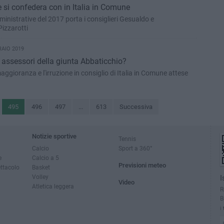
 si confedera con in Italia in Comune
ministrative del 2017 porta i consiglieri Gesualdo e
Pizzarotti
RAIO 2019
 assessori della giunta Abbaticchio?
aggioranza e l'irruzione in consiglio di Italia in Comune attese
495
496
497
...
613
Successiva
Notizie sportive
Tennis
Calcio
Sport a 360°
e
Calcio a 5
Previsioni meteo
ettacolo
Basket
Volley
I
Video
Atletica leggera
R
B
i