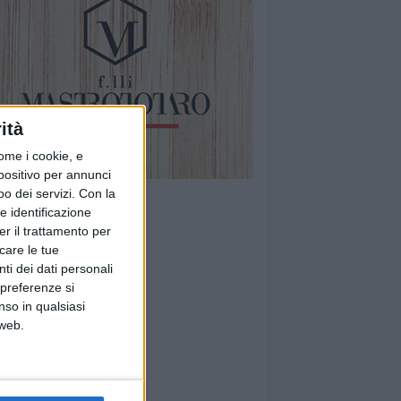
ità
ome i cookie, e
spositivo per annunci
o dei servizi.
Con la
e identificazione
er il trattamento per
icare le tue
ti dei dati personali
 preferenze si
nso in qualsiasi
 web.