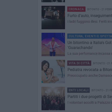
CRONACA
BITONTO - 21 FEBB
Furto d'auto, inseguimento
I ladri fuggono illesi. Feriti i
CULTURA, EVENTI E SPETT
Un bitontino a Italia's Got
'Guarachando'
La sua perfomance incassa un s
VITA DI CITTÀ
BITONTO - 21 
Pediatra revocata a Bitont
Preoccupato anche Damascelli:
ENTI LOCALI
BITONTO - 21 F
Partiti i due progetti di S
I volontari accolti a Palazzo