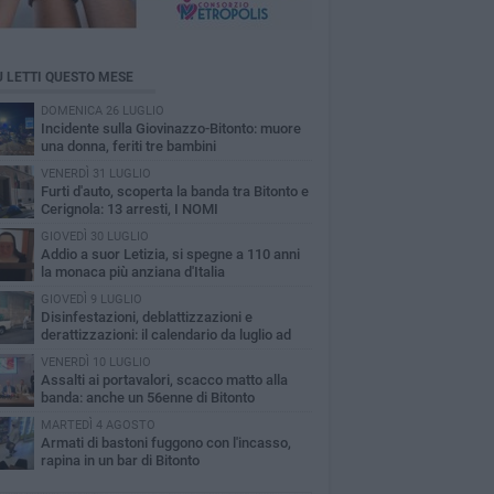
Ù LETTI QUESTO MESE
DOMENICA 26 LUGLIO
Incidente sulla Giovinazzo-Bitonto: muore
una donna, feriti tre bambini
VENERDÌ 31 LUGLIO
Furti d'auto, scoperta la banda tra Bitonto e
Cerignola: 13 arresti, I NOMI
GIOVEDÌ 30 LUGLIO
Addio a suor Letizia, si spegne a 110 anni
la monaca più anziana d'Italia
GIOVEDÌ 9 LUGLIO
Disinfestazioni, deblattizzazioni e
derattizzazioni: il calendario da luglio ad
obre a Bitonto
VENERDÌ 10 LUGLIO
Assalti ai portavalori, scacco matto alla
banda: anche un 56enne di Bitonto
MARTEDÌ 4 AGOSTO
Armati di bastoni fuggono con l'incasso,
rapina in un bar di Bitonto