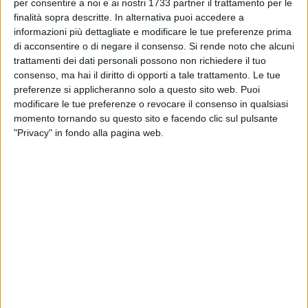
BITONTO - 23 AGOSTO 2017
per consentire a noi e ai nostri 1733 partner il trattamento per le
1
PD: «Bitonto non ha partecipato al bando per
finalità sopra descritte. In alternativa puoi accedere a
la pulizia delle strade di campagna»
informazioni più dettagliate e modificare le tue preferenze prima
di acconsentire o di negare il consenso.
Si rende noto che alcuni
trattamenti dei dati personali possono non richiedere il tuo
BITONTO - 21 AGOSTO 2017
consenso, ma hai il diritto di opporti a tale trattamento. Le tue
Taglio a posti letto per diversabili e malati di
preferenze si applicheranno solo a questo sito web. Puoi
Alzheimer, Damascelli: «Emiliano intervenga»
modificare le tue preferenze o revocare il consenso in qualsiasi
momento tornando su questo sito e facendo clic sul pulsante
BITONTO - 12 AGOSTO 2017
"Privacy" in fondo alla pagina web.
2
VIDEO - Eliminazione passaggio a livello via S.
Spirito: in Regione una mozione di Damascelli
BITONTO - 5 AGOSTO 2017
1
Il consiglio approva gli assestamenti di
bilancio. Critica l'opposizione
BITONTO - 4 AGOSTO 2017
2
Debiti fuori bilancio e assestamento: oggi
consiglio convocato d'urgenza