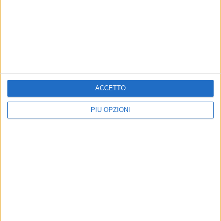
BITONTO - 23 LUGLIO 2017
Cosa succede a Bitonto col ritorno di Massimo
Cassano in Forza Italia?
Precedente
1
2
...
57
58
59
60
61
...
ACCETTO
Successiva
PIÙ OPZIONI