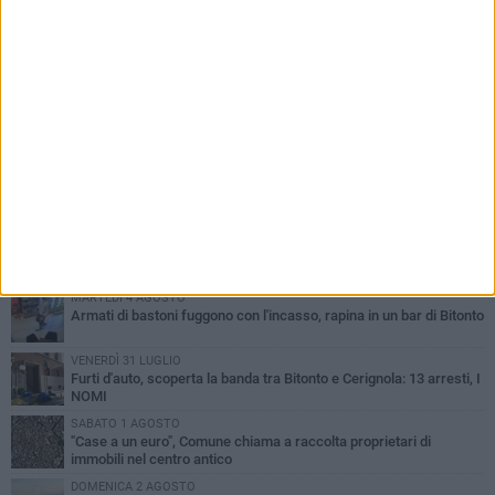
PIÙ LETTI QUESTA SETTIMANA
MARTEDÌ 4 AGOSTO
Armati di bastoni fuggono con l'incasso, rapina in un bar di Bitonto
VENERDÌ 31 LUGLIO
Furti d'auto, scoperta la banda tra Bitonto e Cerignola: 13 arresti, I
NOMI
SABATO 1 AGOSTO
"Case a un euro", Comune chiama a raccolta proprietari di
immobili nel centro antico
DOMENICA 2 AGOSTO