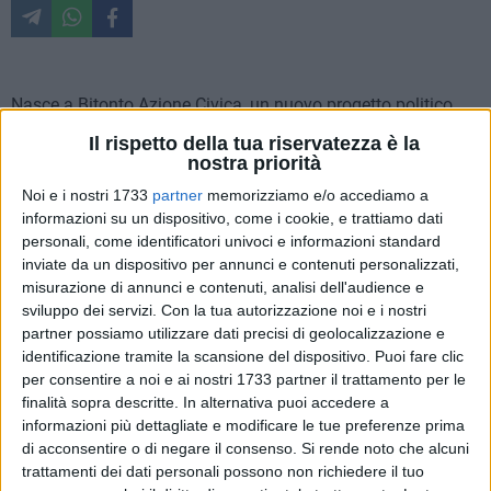
Nasce a Bitonto Azione Civica, un nuovo progetto politico
che intende dar voce a tutti quei settori della vita sociale ed
Il rispetto della tua riservatezza è la
economica della città che ancora non hanno piena
nostra priorità
espressione. Trasparenza amministrativa, partecipazione
Noi e i nostri 1733
partner
memorizziamo e/o accediamo a
alla costruzione dell'azione di governo, voce
informazioni su un dispositivo, come i cookie, e trattiamo dati
all'associazionismo ed input per un'economia a tratti
personali, come identificatori univoci e informazioni standard
asfittica sono solo alcuni degli obiettivi prefissati dal nuovo
inviate da un dispositivo per annunci e contenuti personalizzati,
movimento.
misurazione di annunci e contenuti, analisi dell'audience e
sviluppo dei servizi.
Con la tua autorizzazione noi e i nostri
A coordinarlo ci saranno l'on.
Francesco Cariello
e
partner possiamo utilizzare dati precisi di geolocalizzazione e
l'avvocato
Giovanni Brindicci
.
identificazione tramite la scansione del dispositivo. Puoi fare clic
Di seguito il comunicato stampa integrale.
per consentire a noi e ai nostri 1733 partner il trattamento per le
finalità sopra descritte. In alternativa puoi accedere a
informazioni più dettagliate e modificare le tue preferenze prima
«Con grande entusiasmo comunichiamo la nascita di Azione
di acconsentire o di negare il consenso.
Si rende noto che alcuni
Civica , un progetto civico nato dalla consapevolezza che la
trattamenti dei dati personali possono non richiedere il tuo