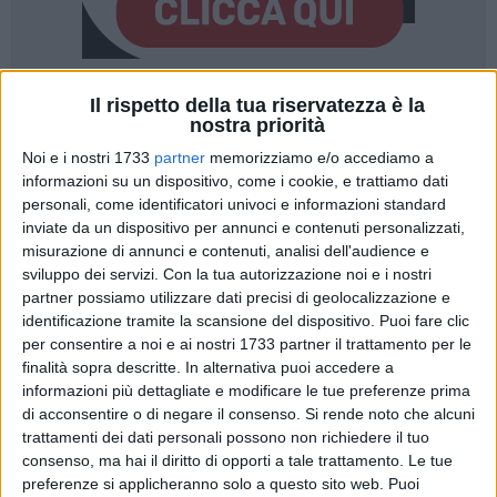
Il rispetto della tua riservatezza è la
A cura di
nostra priorità
MASSIMILIANO DILETTUSO
Noi e i nostri 1733
partner
memorizziamo e/o accediamo a
informazioni su un dispositivo, come i cookie, e trattiamo dati
personali, come identificatori univoci e informazioni standard
Non si fa attendere la risposta dell'assessore alla
inviate da un dispositivo per annunci e contenuti personalizzati,
Comunicazione istituzionale,
Rino Mangini
, dopo le critiche
misurazione di annunci e contenuti, analisi dell'audience e
mosse da
Sinistra Italiana Bitonto
in merito a un post
sviluppo dei servizi.
Con la tua autorizzazione noi e i nostri
pubblicato sulla pagina social della
Polizia Locale
. Al centro
partner possiamo utilizzare dati precisi di geolocalizzazione e
del dibattito, come noto, un messaggio relativo a un
identificazione tramite la scansione del dispositivo. Puoi fare clic
intervento di soccorso nei confronti di una persona in
per consentire a noi e ai nostri 1733 partner il trattamento per le
finalità sopra descritte. In alternativa puoi accedere a
difficoltà, definita nel testo come «
soggetto straniero
». Una
informazioni più dettagliate e modificare le tue preferenze prima
formula che il partito aveva giudicato inopportuna e
di acconsentire o di negare il consenso.
Si rende noto che alcuni
potenzialmente stigmatizzante.
trattamenti dei dati personali possono non richiedere il tuo
consenso, ma hai il diritto di opporti a tale trattamento. Le tue
Mangini, chiamato direttamente in causa, ricostruisce
preferenze si applicheranno solo a questo sito web. Puoi