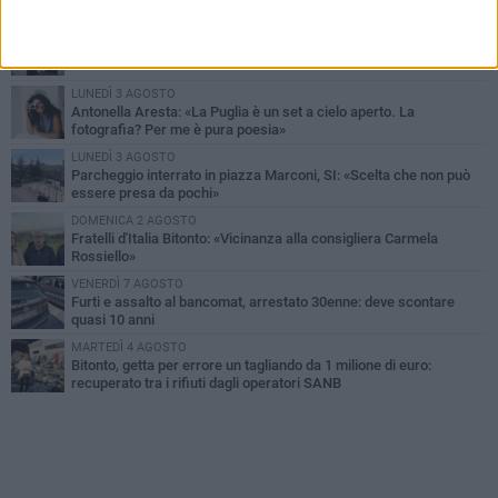
MARTEDÌ 4 AGOSTO
Armati di bastoni fuggono con l'incasso, rapina in un bar di Bitonto
LUNEDÌ 3 AGOSTO
Antonella Aresta: «La Puglia è un set a cielo aperto. La
fotografia? Per me è pura poesia»
LUNEDÌ 3 AGOSTO
Parcheggio interrato in piazza Marconi, SI: «Scelta che non può
essere presa da pochi»
DOMENICA 2 AGOSTO
Fratelli d'Italia Bitonto: «Vicinanza alla consigliera Carmela
Rossiello»
VENERDÌ 7 AGOSTO
Furti e assalto al bancomat, arrestato 30enne: deve scontare
quasi 10 anni
MARTEDÌ 4 AGOSTO
Bitonto, getta per errore un tagliando da 1 milione di euro:
recuperato tra i rifiuti dagli operatori SANB