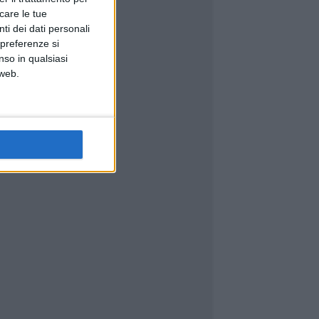
icare le tue
ti dei dati personali
 preferenze si
nso in qualsiasi
 web.