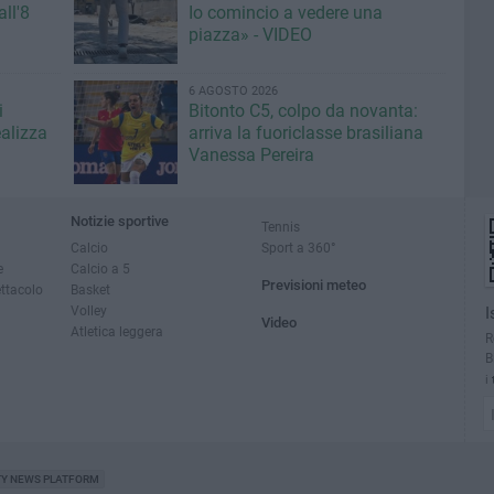
ll'8
Io comincio a vedere una
piazza» - VIDEO
6 AGOSTO 2026
i
Bitonto C5, colpo da novanta:
ealizza
arriva la fuoriclasse brasiliana
Vanessa Pereira
Notizie sportive
Tennis
Calcio
Sport a 360°
e
Calcio a 5
Previsioni meteo
ettacolo
Basket
Volley
I
Video
Atletica leggera
R
B
i
TY NEWS PLATFORM