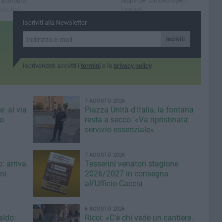
tappa del Circuito Open
i scorderò
League
io: hai
»
Iscriviti alla Newsletter
Iscriviti
Iscrivendoti accetti i
termini
e la
privacy policy
7 AGOSTO 2026
: al via
Piazza Unità d'Italia, la fontana
eo
resta a secco. «Va ripristinata:
servizio essenziale»
7 AGOSTO 2026
: arriva
Tesserini venatori stagione
ni
2026/2027 in consegna
all’Ufficio Caccia
6 AGOSTO 2026
aldo:
Ricci: «C'è chi vede un cantiere.