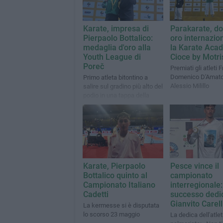
Karate, impresa di
Parakarate, d
Pierpaolo Bottalico:
oro internazio
medaglia d'oro alla
la Karate Aca
Youth League di
Cioce by Motri
Poreč
Premiati gli atleti
Domenico D'Amato
Primo atleta bitontino a
Alessio Milillo
salire sul gradino più alto del
podio in una tappa della
Youth League
Karate, Pierpaolo
Pesce vince il
Bottalico quinto al
campionato
Campionato Italiano
interregionale:
Cadetti
successo dedi
Gianvito Carell
La kermesse si è disputata
lo scorso 23 maggio
La dedica dell'atle