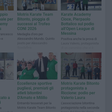
oppio
Motris Karate Team
Karate Academy
nale per
Bitonto, pioggia di
Cioce, Pierpaolo
demy
successi al Trofeo
Bottalico sul podio
s
CONI 2026
all'Open League di
Messina
 Francesco
Medaglia d'oro per
 e
Alessandro Mundo. Quinto
Positiva anche la prova di
posto per Alessandro
Laura Valerio, protagonista
Spadafina
di un cammino che si è
interrotto ai quarti di finale
Eccellenze sportive
Motris Karate Bitonto
pugliesi, premiati gli
protagonista a
atleti bitontini
Riccione: podio per
cato a
D’Amato e Milillo
Valerio Laura
i
Entrambi tesserati per la
L'associazione bitontina
Motris Karate Team Bitonto
protagonista nella seconda
ta