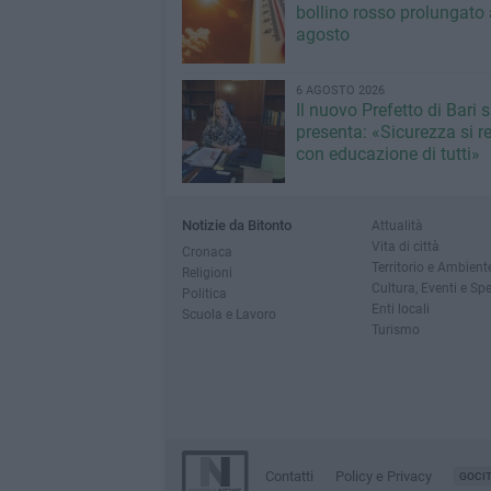
bollino rosso prolungato a
agosto
6 AGOSTO 2026
Il nuovo Prefetto di Bari s
presenta: «Sicurezza si r
con educazione di tutti»
Notizie da Bitonto
Attualità
Vita di città
Cronaca
Territorio e Ambient
Religioni
Cultura, Eventi e Sp
Politica
Enti locali
Scuola e Lavoro
Turismo
Contatti
Policy e Privacy
GOCI