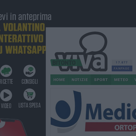
17.877
FANPAGE
HOME
NOTIZIE
SPORT
METEO