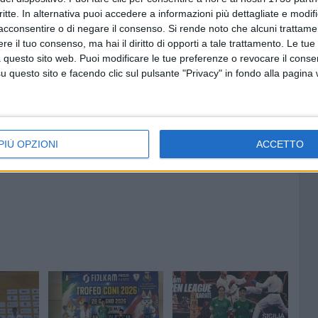
on sé ambizioni e voglia di continuare a migliorarsi.
critte. In alternativa puoi accedere a informazioni più dettagliate e modif
acconsentire o di negare il consenso.
Si rende noto che alcuni trattamen
e il tuo consenso, ma hai il diritto di opporti a tale trattamento. Le tue
 questo sito web. Puoi modificare le tue preferenze o revocare il conse
questo sito e facendo clic sul pulsante "Privacy" in fondo alla pagina
7 AGOSTO 2026
at,
Piazza Aldo Moro, SI-AVS:
contare
«Proroga della scadenza non
cancella ritardi del Comune»
PIÙ OPZIONI
ACCETTO