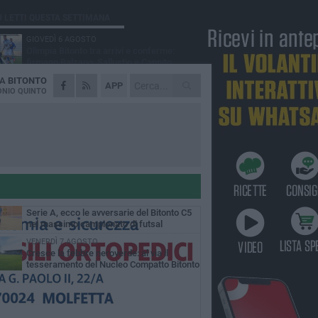
Ù LETTI QUESTA SETTIMANA
GIOVEDÌ 6 AGOSTO
Olimpia Bitonto tra arrivi e conferme:
firmano Balzano, Sallustio e Cannito
DA
BITONTO
LUNEDÌ 3 AGOSTO
APP
Bitonto C5, mercato senza sosta: arriva
NIO QUINTO
Pereira, Nicoletti resta in neroverde
VENERDÌ 7 AGOSTO
US Bitonto, colpo mercato: arriva
l'attaccante ghanese Saani
GIOVEDÌ 6 AGOSTO
Bitonto C5, colpo da novanta: arriva la
fuoriclasse brasiliana Vanessa Pereira
MERCOLEDÌ 5 AGOSTO
Serie A, ecco le avversarie del Bitonto C5
nel massimo campionato di futsal
mminile
VENERDÌ 7 AGOSTO
Cresce la febbre neroverde: al via il
tesseramento del Nucleo Compatto Bitonto