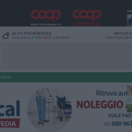
PI
26.5
°C
POCHE NUVOLE
NOTIZIE 
33.5°
OGGI MIN
24.5°
MAX
A
BITONTO
DIRETTORE
ANTO
VIDEO
fe