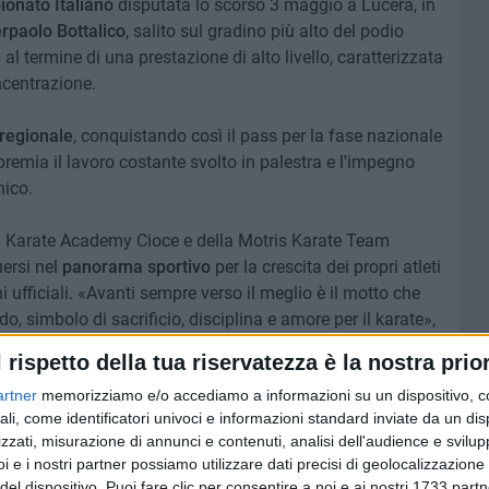
onato Italiano
disputata lo scorso 3 maggio a Lucera, in
rpaolo Bottalico
, salito sul gradino più alto del podio
e
al termine di una prestazione di alto livello, caratterizzata
ncentrazione.
regionale
, conquistando così il pass per la fase nazionale
remia il lavoro costante svolto in palestra e l'impegno
nico.
la Karate Academy Cioce e della Motris Karate Team
uersi nel
panorama sportivo
per la crescita dei propri atleti
ni ufficiali. «Avanti sempre verso il meglio è il motto che
simbolo di sacrificio, disciplina e amore per il karate»,
l rispetto della tua riservatezza è la nostra prior
artner
memorizziamo e/o accediamo a informazioni su un dispositivo, c
solo un risultato individuale, ma anche il frutto di un
ali, come identificatori univoci e informazioni standard inviate da un di
io e passione per il karate: valori che da sempre
zzati, misurazione di annunci e contenuti, analisi dell'audience e svilupp
Ora lo sguardo è rivolto al prossimo appuntamento con il
i e i nostri partner possiamo utilizzare dati precisi di geolocalizzazione 
ontino sarà chiamato a confermare quanto di buono
del dispositivo. Puoi fare clic per consentire a noi e ai nostri 1733 partn