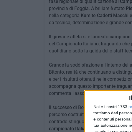
fase regionale di qualificazione al
Campi
provincia di Foggia. A brillare è stato
Pie
nella categoria
Kumite Cadetti Maschil
da tecnica, determinazione e grande co
Il giovane atleta si è laureato
campione 
del Campionato Italiano, traguardo che p
quotidiano sotto la guida dello staff tec
Grande la soddisfazione all'interno del
Bitonto, realtà che continuano a disting
e per i risultati ottenuti nelle competizio
accompagna questo importante traguardo, 
commenta l'associazione bitontina.
I
Noi e i nostri 1733
p
Il successo di Bottalico rappresenta non 
trattiamo dati person
percorso costruito su disciplina, sacrific
e contenuti personali
contraddistinguono il lavoro del team. 
tua autorizzazione no
campionato Italiano
, dove l'atleta bit
tramite la scansione 