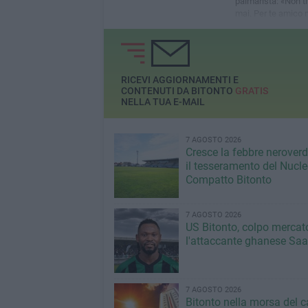
palmarista: «Non t
mai. Per te amico m
vinto insieme a me
RICEVI AGGIORNAMENTI E
CONTENUTI DA BITONTO
GRATIS
NELLA TUA E-MAIL
7 AGOSTO 2026
Cresce la febbre neroverde
il tesseramento del Nucl
Compatto Bitonto
7 AGOSTO 2026
US Bitonto, colpo mercato
l'attaccante ghanese Saa
7 AGOSTO 2026
Bitonto nella morsa del c