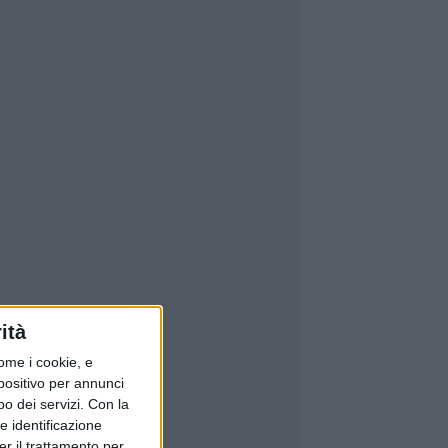
ità
ome i cookie, e
spositivo per annunci
o dei servizi.
Con la
e identificazione
er il trattamento per