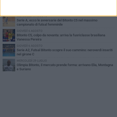
LUNEDÌ 3 AGOSTO
Bitonto C5, mercato senza sosta: arriva Pereira, Nicoletti resta in
neroverde
MERCOLEDÌ 5 AGOSTO
Serie A, ecco le avversarie del Bitonto C5 nel massimo
campionato di futsal femminile
GIOVEDÌ 6 AGOSTO
Bitonto C5, colpo da novanta: arriva la fuoriclasse brasiliana
Vanessa Pereira
GIOVEDÌ 6 AGOSTO
Serie A2, Futsal Bitonto scopre il suo cammino: neroverdi inseriti
nel girone C
MERCOLEDÌ 29 LUGLIO
Olimpia Bitonto, il mercato prende forma: arrivano Elia, Montagna
e Suriano