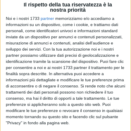
Il rispetto della tua riservatezza è la
nostra priorità
Noi e i nostri 1733
partner
memorizziamo e/o accediamo a
informazioni su un dispositivo, come i cookie, e trattiamo dati
A cura di
personali, come identificatori univoci e informazioni standard
MASSIMILIANO DILETTUSO
inviate da un dispositivo per annunci e contenuti personalizzati,
misurazione di annunci e contenuti, analisi dell'audience e
sviluppo dei servizi.
Con la tua autorizzazione noi e i nostri
Ancora un trionfo per
Vittorio Pesce
, che si conferma tra i
partner possiamo utilizzare dati precisi di geolocalizzazione e
identificazione tramite la scansione del dispositivo. Puoi fare clic
protagonisti del
taekwondo interregionale
conquistando il
per consentire a noi e ai nostri 1733 partner il trattamento per le
primo posto al
campionato interregionale Calabria
. Un
finalità sopra descritte. In alternativa puoi accedere a
successo importante che consolida il percorso di crescita
informazioni più dettagliate e modificare le tue preferenze prima
dell'atleta originario di
Palombaio
, già protagonista in
di acconsentire o di negare il consenso.
Si rende noto che alcuni
passato di brillanti affermazioni a livello regionale tra
trattamenti dei dati personali possono non richiedere il tuo
categoria junior e senior.
consenso, ma hai il diritto di opporti a tale trattamento. Le tue
preferenze si applicheranno solo a questo sito web. Puoi
modificare le tue preferenze o revocare il consenso in qualsiasi
Pesce ha dimostrato ancora una volta tecnica,
momento tornando su questo sito e facendo clic sul pulsante
determinazione e grande maturità agonistica, imponendosi
"Privacy" in fondo alla pagina web.
sugli avversari e salendo sul gradino più alto del podio al