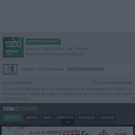
BITONTOVIVA APP
Scarica l'applicazione per iPhone,
iPad e Android e ricevi notizie push
Contatti
Policy e Privacy
GOCITY NEWS PLATFORM
Notizie da
Bitonto
Direttore
Antonio Quinto
© 2001-2026 BitontoViva è un portale gestito da InnovaNews srl. Partita iva
08059640725. Testata giornalistica registrata presso il Tribunale di Trani. Tutti
i diritti riservati.
BITONTO
ANDRIA
BARI
BARLETTA
BISCEGLIE
CANOSA
CERIGNOLA
CORATO
GIOVINAZZO
MARGHERITA DI SAVOIA
MINERVINO
MODUGNO
MOLFETTA
PUGLIA
RUVO