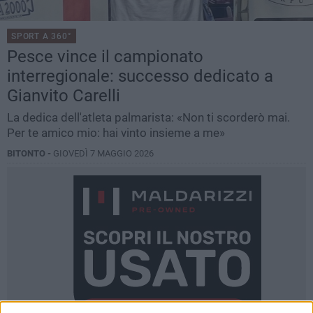
SPORT A 360°
Pesce vince il campionato
interregionale: successo dedicato a
Gianvito Carelli
La dedica dell'atleta palmarista: «Non ti scorderò mai.
Per te amico mio: hai vinto insieme a me»
BITONTO -
GIOVEDÌ 7 MAGGIO 2026