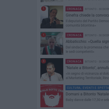
1
CRONACA
BITONTO - 30 DICE
Ginefra chiede la convoca
Il deputato del Partito Democ
comunità bitontina»
1
CRONACA
BITONTO - 30 DICE
Abbaticchio: «Quella sign
Dal sindaco la promessa che «l
le sedi competenti»
3
CRONACA
BITONTO - 30 DICE
"Natale a Bitonto", annulla
«In segno di vicinanza al dol
al Marketing Territoriale, Ri
CULTURA, EVENTI E SPETT
Domani a Bitonto ‘Natale 
Baby dance dalle 17,30 e selez