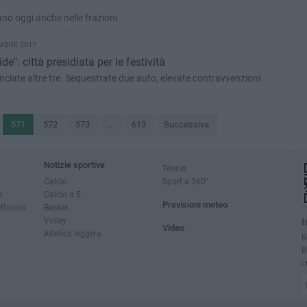
nuano oggi anche nelle frazioni
MBRE 2017
": città presidiata per le festività
ciate altre tre. Sequestrate due auto, elevate contravvenzioni
571
572
573
...
613
Successiva
Notizie sportive
Tennis
Calcio
Sport a 360°
e
Calcio a 5
Previsioni meteo
ettacolo
Basket
Volley
I
Video
Atletica leggera
R
B
i