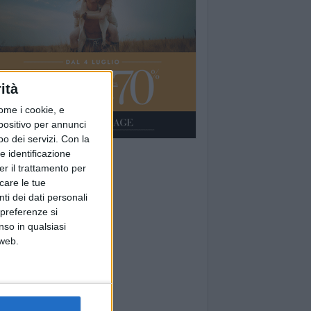
ità
ome i cookie, e
spositivo per annunci
o dei servizi.
Con la
e identificazione
er il trattamento per
icare le tue
ti dei dati personali
 preferenze si
nso in qualsiasi
 web.