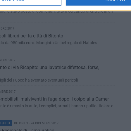
iamano la Polizia: preso un 29enne
iana, è stato posto ai domiciliari. Stava cercando di entrare in un
MBRE 2017
li librari per la città di Bitonto
do da 950mila euro. Mangini: «Un bel regalo di Natale»
MBRE 2017
 di via Ricapito: una lavatrice difettosa, forse,
igili del Fuoco ha sventato eventuali pericoli
MBRE 2017
mobilisti, malviventi in fuga dopo il colpo alla Camer
nte è rimasto in auto, i complici, armati, hanno ripulito titolare e
ACOLO
BITONTO - 24 DICEMBRE 2017
o Regionale di Lama Balice