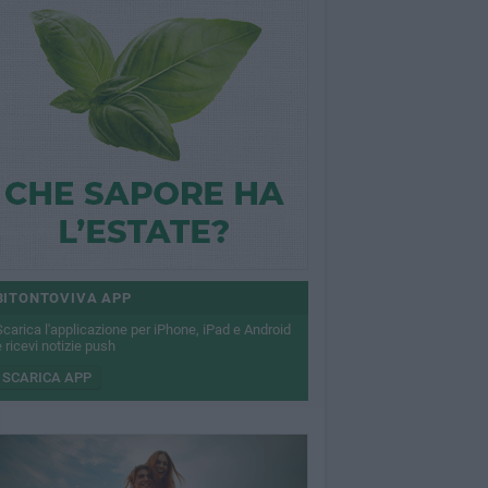
BITONTOVIVA APP
Scarica l'applicazione per iPhone, iPad e Android
 ricevi notizie push
SCARICA APP