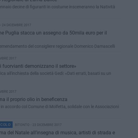
gennaio decine di figuranti in costume insceneranno la Natività
 24 DICEMBRE 2017
ne Puglia stacca un assegno da 50mila euro per il
 un emendamento del consigliere regionale Domenico Damascelli
MBRE 2017
i fuorvianti demonizzano il settore»
ca all'inchiesta della società Gedi: «Dati errati, basati su un
MBRE 2017
ona il proprio olio in beneficenza
in accordo col Comune di Molfetta, solidale con le Associazioni
ACOLO
BITONTO - 23 DICEMBRE 2017
ima del Natale all’insegna di musica, artisti di strada e