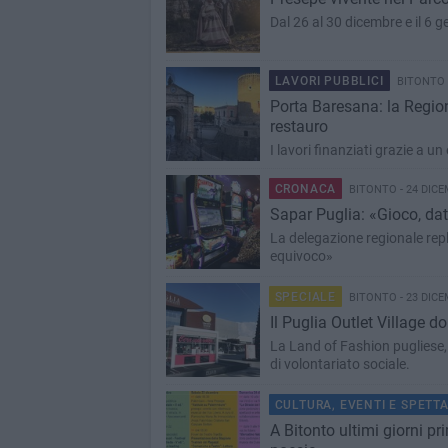
Dal 26 al 30 dicembre e il 6 
LAVORI PUBBLICI
BITONTO -
Porta Baresana: la Regio
restauro
I lavori finanziati grazie a
CRONACA
BITONTO - 24 DICE
Sapar Puglia: «Gioco, dat
La delegazione regionale repli
equivoco»
SPECIALE
BITONTO - 23 DICE
Il Puglia Outlet Village d
La Land of Fashion pugliese, 
di volontariato sociale.
CULTURA, EVENTI E SPETT
A Bitonto ultimi giorni pr