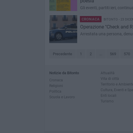
poesia
Gli eventi, partiti ieri, conti
CRONACA
BITONTO - 23 DICE
Operazione "Check and Ride
Arrestata una persona, denun
Precedente
1
2
...
569
570
Notizie da Bitonto
Attualità
Vita di città
Cronaca
Territorio e Ambient
Religioni
Cultura, Eventi e Sp
Politica
Enti locali
Scuola e Lavoro
Turismo