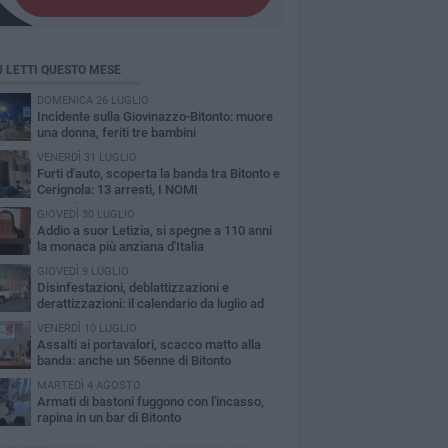
Ù LETTI QUESTO MESE
DOMENICA 26 LUGLIO
Incidente sulla Giovinazzo-Bitonto: muore
una donna, feriti tre bambini
VENERDÌ 31 LUGLIO
Furti d'auto, scoperta la banda tra Bitonto e
Cerignola: 13 arresti, I NOMI
GIOVEDÌ 30 LUGLIO
Addio a suor Letizia, si spegne a 110 anni
la monaca più anziana d'Italia
GIOVEDÌ 9 LUGLIO
Disinfestazioni, deblattizzazioni e
derattizzazioni: il calendario da luglio ad
obre a Bitonto
VENERDÌ 10 LUGLIO
Assalti ai portavalori, scacco matto alla
banda: anche un 56enne di Bitonto
MARTEDÌ 4 AGOSTO
Armati di bastoni fuggono con l'incasso,
rapina in un bar di Bitonto