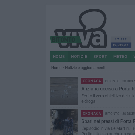
17.877
FANPAGE
HOME
NOTIZIE
SPORT
METEO
Home
Notizie e aggiornamenti
CRONACA
BITONTO - 30 DICE
Anziana uccisa a Porta 
Ferito il vero obiettivo dei ki
e droga
CRONACA
BITONTO - 30 DICE
Spari nei pressi di Porta
L'episodio in via Le Martiri. 
Pertini. Ucciso anche un can