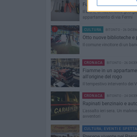
Furto in atto, i vicini ch
Il ladro, di nazionalità georg
appartamento di via Fermi
1
CULTURA
BITONTO - 26 DICE
Otto nuove biblioteche e po
Il comune vincitore di un ban
CRONACA
BITONTO - 26 DICE
Fiamme in un appartamento
all'origine del rogo
Il tempestivo intervento dei V
CRONACA
BITONTO - 24 DICE
Rapinati benzinaio e auto
L'assalto ieri sera. Un malvive
avventori
CULTURA, EVENTI E SPETT
Presepe vivente nel Parc