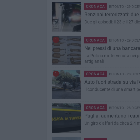
CRONACA
BITONTO - 29 DICE
Benzinai terrorizzati: due
Due gli episodi: il 23 e il 27
1
CRONACA
BITONTO - 29 DICE
Nei pressi di una bancarell
La Polizia è intervenuta nei 
artigianali
1
CRONACA
BITONTO - 28 DICE
Auto fuori strada su via
Il conducente di una smart pe
CRONACA
BITONTO - 28 DICE
Puglia: aumentano i capita
Un giro d'affari da circa 2,4 m