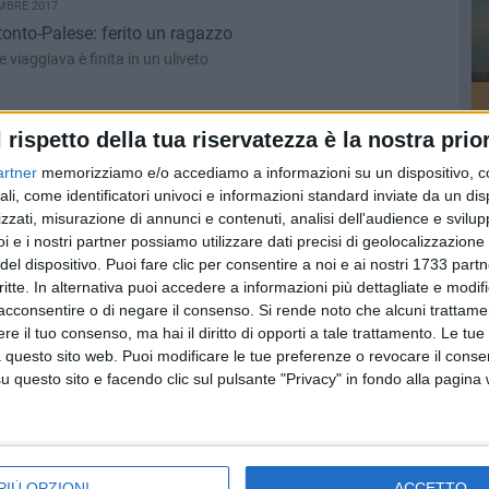
MBRE 2017
tonto-Palese: ferito un ragazzo
 viaggiava è finita in un uliveto
MBRE 2017
l rispetto della tua riservatezza è la nostra prior
r non terrorizzare animali e bambini sensibili
artner
memorizziamo e/o accediamo a informazioni su un dispositivo, c
paura che generiamo in un paio di occhi disorientati»
ali, come identificatori univoci e informazioni standard inviate da un di
zzati, misurazione di annunci e contenuti, analisi dell'audience e svilupp
i e i nostri partner possiamo utilizzare dati precisi di geolocalizzazione 
ACOLO
BITONTO - 28 DICEMBRE 2017
del dispositivo. Puoi fare clic per consentire a noi e ai nostri 1733 partn
con Kikka Frisini e Piero De Lucia per uno spettacolo
critte. In alternativa puoi accedere a informazioni più dettagliate e modif
acconsentire o di negare il consenso.
Si rende noto che alcuni trattamen
tituto Tumori Giovanni XXIII di Bari
e il tuo consenso, ma hai il diritto di opporti a tale trattamento. Le tue
 questo sito web. Puoi modificare le tue preferenze o revocare il conse
MBRE 2017
questo sito e facendo clic sul pulsante "Privacy" in fondo alla pagina
a Camer: rapinati anche i clienti
 dipendente del distributore e gli avventori. Indaga la Polizia
MBRE 2017
PIÙ OPZIONI
ACCETTO