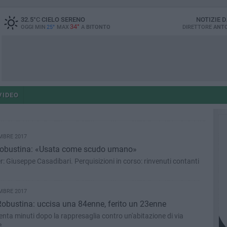
32.5
°C
CIELO SERENO
NOTIZIE 
34°
OGGI MIN
25°
MAX
A
BITONTO
DIRETTORE
ANTO
VIDEO
MBRE 2017
Robustina: «Usata come scudo umano»
ller: Giuseppe Casadibari. Perquisizioni in corso: rinvenuti contanti
MBRE 2017
 Robustina: uccisa una 84enne, ferito un 23enne
Trenta minuti dopo la rappresaglia contro un'abitazione di via
e