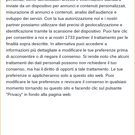
inviate da un dispositivo per annunci e contenuti personalizzati,
misurazione di annunci e contenuti, analisi dell'audience e
sviluppo dei servizi.
Con la tua autorizzazione noi e i nostri
partner possiamo utilizzare dati precisi di geolocalizzazione e
identificazione tramite la scansione del dispositivo. Puoi fare clic
Tutte le
scuole
di ogni
ordine
e
grado
presenti nel territorio
per consentire a noi e ai nostri 1733 partner il trattamento per le
finalità sopra descritte. In alternativa puoi accedere a
del
Comune di Bitonto
resteranno chiuse nella giornata di
informazioni più dettagliate e modificare le tue preferenze prima
lunedì 17 ottobre
. Ad ufficializzarlo è l'ordinanza n. 754 del
di acconsentire o di negare il consenso.
Si rende noto che alcuni
11/10/2022, siglata dal sindaco Francesco Paolo Ricci.
trattamenti dei dati personali possono non richiedere il tuo
consenso, ma hai il diritto di opporti a tale trattamento. Le tue
Domenica 16
ricorrerà la consueta celebrazione in onore dei
preferenze si applicheranno solo a questo sito web. Puoi
Santi Medici Cosma
e
Damiano
e, pertanto, in tale
modificare le tue preferenze o revocare il consenso in qualsiasi
occasione, saranno in migliaia i fedeli che accorreranno in
momento tornando su questo sito e facendo clic sul pulsante
"Privacy" in fondo alla pagina web.
città per prendere parte alla tradizionale "Intorciata" e alla
fiera. Per procedere senza intoppi alla pulizia delle strade
interessate, e cercare di limitare la circolazione veicolare e
pedonale, il primo cittadino ha ritenuto necessario diramare
tale disposizione, che interesserà tutti i plessi scolastici di
Bitonto e delle frazioni di Palombaio e Mariotto.