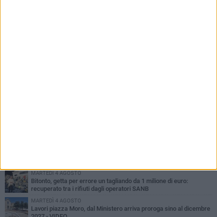
PIÙ LETTI QUESTA SETTIMANA
MARTEDÌ 4 AGOSTO
Armati di bastoni fuggono con l'incasso, rapina in un bar di Bitonto
DOMENICA 2 AGOSTO
Fratelli d'Italia Bitonto: «Vicinanza alla consigliera Carmela
Rossiello»
LUNEDÌ 3 AGOSTO
Antonella Aresta: «La Puglia è un set a cielo aperto. La
fotografia? Per me è pura poesia»
LUNEDÌ 3 AGOSTO
Parcheggio interrato in piazza Marconi, SI: «Scelta che non può
essere presa da pochi»
MARTEDÌ 4 AGOSTO
Bitonto, getta per errore un tagliando da 1 milione di euro:
recuperato tra i rifiuti dagli operatori SANB
MARTEDÌ 4 AGOSTO
Lavori piazza Moro, dal Ministero arriva proroga sino al dicembre
2027 - VIDEO