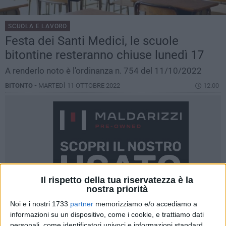
SCUOLA E LAVORO
Festa dei Santi Medici, le scuole
bitontine resteranno chiuse lunedì 17
A renderlo noto è l'ordinanza n. 754 del 11/10/2022
BITONTO -
MARTEDÌ 11 OTTOBRE 2022
12.00
Il rispetto della tua riservatezza è la
nostra priorità
Noi e i nostri 1733
partner
memorizziamo e/o accediamo a
informazioni su un dispositivo, come i cookie, e trattiamo dati
personali, come identificatori univoci e informazioni standard