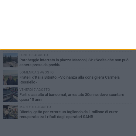
PIÙ LETTI QUESTA SETTIMANA
MARTEDÌ 4 AGOSTO
Armati di bastoni fuggono con l'incasso, rapina in un bar di Bitonto
LUNEDÌ 3 AGOSTO
Antonella Aresta: «La Puglia è un set a cielo aperto. La
fotografia? Per me è pura poesia»
LUNEDÌ 3 AGOSTO
Parcheggio interrato in piazza Marconi, SI: «Scelta che non può
essere presa da pochi»
DOMENICA 2 AGOSTO
Fratelli d'Italia Bitonto: «Vicinanza alla consigliera Carmela
Rossiello»
VENERDÌ 7 AGOSTO
Furti e assalto al bancomat, arrestato 30enne: deve scontare
quasi 10 anni
MARTEDÌ 4 AGOSTO
Bitonto, getta per errore un tagliando da 1 milione di euro:
recuperato tra i rifiuti dagli operatori SANB