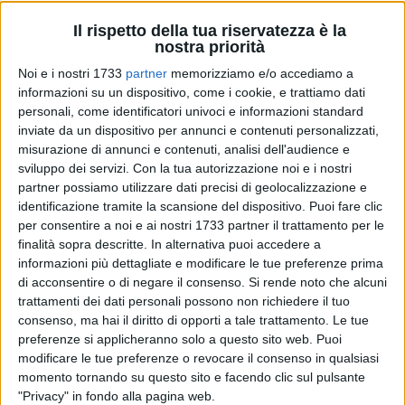
Il rispetto della tua riservatezza è la
nostra priorità
Noi e i nostri 1733
partner
memorizziamo e/o accediamo a
A cura di
informazioni su un dispositivo, come i cookie, e trattiamo dati
MASSIMILIANO DILETTUSO
personali, come identificatori univoci e informazioni standard
inviate da un dispositivo per annunci e contenuti personalizzati,
misurazione di annunci e contenuti, analisi dell'audience e
sviluppo dei servizi.
Con la tua autorizzazione noi e i nostri
Una presenza silenziosa ma costante accanto alle fragilità,
partner possiamo utilizzare dati precisi di geolocalizzazione e
alle emergenze e ai bisogni quotidiani della comunità. Anche
identificazione tramite la scansione del dispositivo. Puoi fare clic
il Comitato di Bitonto della
Croce Rossa Italiana
ha
per consentire a noi e ai nostri 1733 partner il trattamento per le
celebrato l'
8 maggio
, Giornata Mondiale della Croce Rossa e
finalità sopra descritte. In alternativa puoi accedere a
della Mezzaluna Rossa, rinnovando il proprio impegno al
informazioni più dettagliate e modificare le tue preferenze prima
servizio delle persone più vulnerabili.
di acconsentire o di negare il consenso.
Si rende noto che alcuni
trattamenti dei dati personali possono non richiedere il tuo
consenso, ma hai il diritto di opporti a tale trattamento. Le tue
Una ricorrenza che richiama le origini storiche del
preferenze si applicheranno solo a questo sito web. Puoi
movimento umanitario internazionale, nato oltre
160 anni fa
modificare le tue preferenze o revocare il consenso in qualsiasi
dopo la battaglia di Battaglia di Solferino, e che oggi
momento tornando su questo sito e facendo clic sul pulsante
continua a rappresentare un punto di riferimento nei contesti
"Privacy" in fondo alla pagina web.