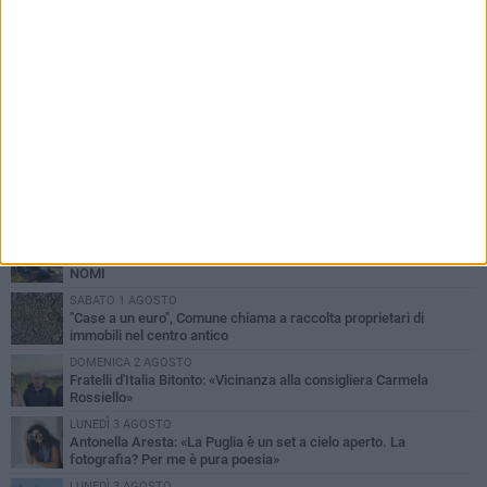
PIÙ LETTI QUESTA SETTIMANA
MARTEDÌ 4 AGOSTO
Armati di bastoni fuggono con l'incasso, rapina in un bar di Bitonto
VENERDÌ 31 LUGLIO
Furti d'auto, scoperta la banda tra Bitonto e Cerignola: 13 arresti, I
NOMI
SABATO 1 AGOSTO
"Case a un euro", Comune chiama a raccolta proprietari di
immobili nel centro antico
DOMENICA 2 AGOSTO
Fratelli d'Italia Bitonto: «Vicinanza alla consigliera Carmela
Rossiello»
LUNEDÌ 3 AGOSTO
Antonella Aresta: «La Puglia è un set a cielo aperto. La
fotografia? Per me è pura poesia»
LUNEDÌ 3 AGOSTO