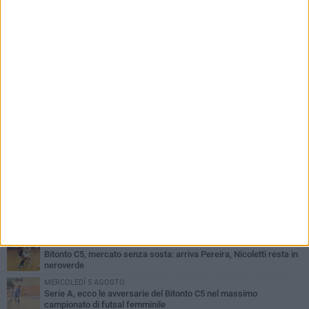
PIÙ LETTI QUESTA SETTIMANA
GIOVEDÌ 6 AGOSTO
Olimpia Bitonto tra arrivi e conferme: firmano Balzano, Sallustio e
Cannito
LUNEDÌ 3 AGOSTO
Bitonto C5, mercato senza sosta: arriva Pereira, Nicoletti resta in
neroverde
MERCOLEDÌ 5 AGOSTO
Serie A, ecco le avversarie del Bitonto C5 nel massimo
campionato di futsal femminile