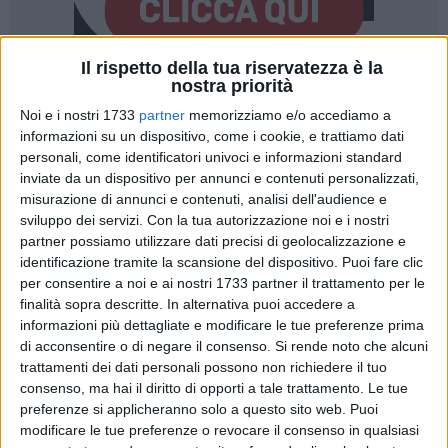
Il rispetto della tua riservatezza è la
nostra priorità
A cura di
Noi e i nostri 1733
partner
memorizziamo e/o accediamo a
LA REDAZIONE
informazioni su un dispositivo, come i cookie, e trattiamo dati
personali, come identificatori univoci e informazioni standard
inviate da un dispositivo per annunci e contenuti personalizzati,
Di seguito il comunicato con cui l'
US Bitonto
ha reso noto
misurazione di annunci e contenuti, analisi dell'audience e
pubblicamente tutta la sua preoccupazione sulle sorti dello
sviluppo dei servizi.
Con la tua autorizzazione noi e i nostri
stadio "Città degli Ulivi". Nemmeno le recenti rassicurazioni
partner possiamo utilizzare dati precisi di geolocalizzazione e
del sindaco Francesco Paolo Ricci paiono aver convinto il
identificazione tramite la scansione del dispositivo. Puoi fare clic
per consentire a noi e ai nostri 1733 partner il trattamento per le
club neroverde. A rischio l'iscrizione al prossimo campionato
finalità sopra descritte. In alternativa puoi accedere a
di Eccellenza Pugliese. Il titolo sportivo sarà consegnato
informazioni più dettagliate e modificare le tue preferenze prima
nelle mani del primo cittadino.
di acconsentire o di negare il consenso.
Si rende noto che alcuni
trattamenti dei dati personali possono non richiedere il tuo
La Società, preso atto del comunicato a firma
consenso, ma hai il diritto di opporti a tale trattamento. Le tue
del Sindaco nonché delle dichiarazioni rese a
preferenze si applicheranno solo a questo sito web. Puoi
margine dello stesso da quest'ultimo
modificare le tue preferenze o revocare il consenso in qualsiasi
continua ad esprimere profonda