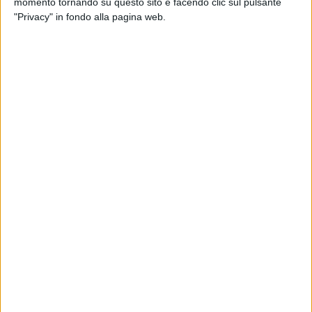
momento tornando su questo sito e facendo clic sul pulsante
preoccupazione per una situazione che, ad
"Privacy" in fondo alla pagina web.
oggi, non trova risposte concrete.
L'assenza di indicazioni ufficiali e di
tempistiche certe sull'ingresso del pubblico
(campo e spogliatoi erano già "fruibili" dalla
società per gli allenamenti) e su affidamento
stadio (seppur provvisorio) promesso dal
primo Cittadino nell'ultimo anno
impediscono, di fatto, qualsiasi
programmazione seria e responsabile
dell'attività societaria, sportiva ed
organizzativa in vista della prossima
stagione agonistica nel campionato di
Eccellenza.
Una società dilettantistica che opera con
impegno, sacrifici e senso di responsabilità
verso atleti, famiglie, staff tecnico, sponsor e
tifosi non può continuare a muoversi
nell'incertezza per il quarto anno consecutivo,
soprattutto quando sono in gioco