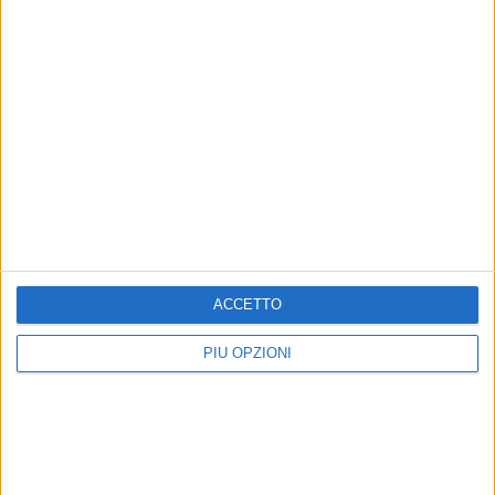
Nazionale. Giuseppe Masciale è il coordinatore
ACCETTO
PIÙ OPZIONI