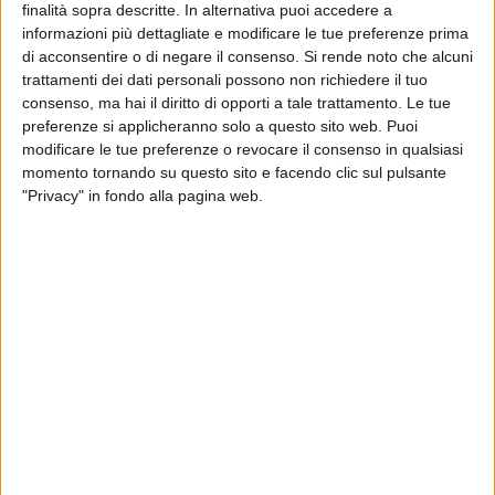
degli appuntamenti culturali più rappresentativi della città e
finalità sopra descritte. In alternativa puoi accedere a
dell'intera regione, capace di richiamare visitatori, studiosi e
informazioni più dettagliate e modificare le tue preferenze prima
appassionati di storia da tutta la
Puglia
.
di acconsentire o di negare il consenso.
Si rende noto che alcuni
trattamenti dei dati personali possono non richiedere il tuo
consenso, ma hai il diritto di opporti a tale trattamento. Le tue
Nel pomeriggio di ieri, 31 maggio, oltre cinquecento figuranti
preferenze si applicheranno solo a questo sito web. Puoi
hanno dato vita a un grande affresco vivente del
Settecento
modificare le tue preferenze o revocare il consenso in qualsiasi
bitontino
. Nobili, dame, soldati, religiosi, artigiani e contadini
momento tornando su questo sito e facendo clic sul pulsante
hanno animato le vie del centro cittadino con costumi
"Privacy" in fondo alla pagina web.
accuratamente ricostruiti e scenografie che hanno restituito
al pubblico l'atmosfera dell'epoca. Accanto ai gruppi locali,
hanno preso parte alla manifestazione anche delegazioni
provenienti da altre rievocazioni storiche italiane, ospiti
dell'
Accademia della Battaglia
, contribuendo a rendere
ancora più ricco e spettacolare il corteo.
La manifestazione ricorda la storica Battaglia di Bitonto,
combattuta il 25 maggio 1734 tra le truppe spagnole guidate
dal generale José Carrillo de Albornoz, duca di Montemar, e
l'esercito austriaco comandato dal Antonio Pignatelli,