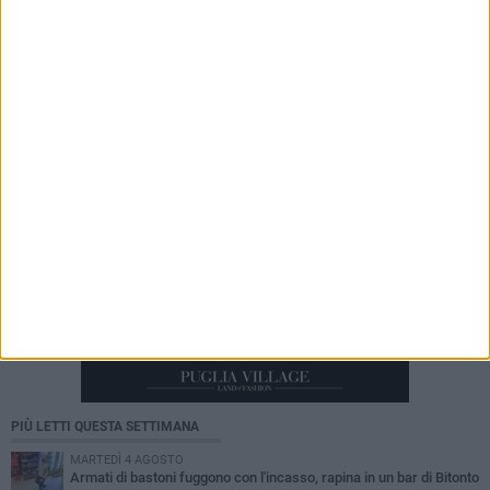
7 AGOSTO 2026
Cresce la febbre neroverde: al via il
tesseramento del Nucleo Compatto Bitonto
PIÙ LETTI QUESTA SETTIMANA
MARTEDÌ 4 AGOSTO
Armati di bastoni fuggono con l'incasso, rapina in un bar di Bitonto