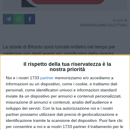
A cura di
MASSIMILIANO DILETTUSO
Le strade di Bitonto sono tornate indietro nel tempo per
celebrare uno degli eventi più significativi della propria
storia. Con una grande partecipazione di figuranti,
Il rispetto della tua riservatezza è la
associazioni e cittadini, si è svolta la quarantesima edizione
nostra priorità
del c
orteo storico
della
Battaglia di Bitonto
, manifestazione
Noi e i nostri 1733
partner
memorizziamo e/o accediamo a
che ogni anno rievoca il celebre scontro del
25 maggio 1734
informazioni su un dispositivo, come i cookie, e trattiamo dati
destinato a cambiare gli equilibri politici dell'Italia
personali, come identificatori univoci e informazioni standard
meridionale.
inviate da un dispositivo per annunci e contenuti personalizzati,
misurazione di annunci e contenuti, analisi dell'audience e
sviluppo dei servizi.
Con la tua autorizzazione noi e i nostri
L'edizione 2026 ha assunto un significato particolare proprio
partner possiamo utilizzare dati precisi di geolocalizzazione e
per il prestigioso traguardo raggiunto. Quarant'anni di
identificazione tramite la scansione del dispositivo. Puoi fare clic
attività che hanno trasformato la rievocazione storica in uno
per consentire a noi e ai nostri 1733 partner il trattamento per le