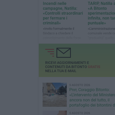
Incendi nelle
TARIP, Natilla 
campagne, Natilla:
«A Bitonto
«Controlli straordinari
sperimentazio
per fermare i
infinita, non ta
criminali»
puntuale»
«Invito formalmente il
«L'amministrazion
Sindaco a chiedere il
comunale vende 
coinvolgimento delle forze
"gradualità" quello 
dell'ordine per predisporre
realtà è un ritardo 
controlli straordinari»
una palese imprep
tecnica»
RICEVI AGGIORNAMENTI E
CONTENUTI DA BITONTO
GRATIS
NELLA TUA E-MAIL
5 AGOSTO 2026
Pnrr, Coraggio Bitonto:
«L'intervento del Minister
ancora non del tutto, il
portafoglio dei bitontini 
fallimentare gestione Ric
5 AGOSTO 2026