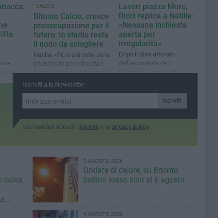
attacca:
Lavori piazza Moro,
CALCIO
Ricci replica a Natilla:
Bitonto Calcio, cresce
ne
«Nessuna inchiesta
preoccupazione per il
riffa
aperta per
futuro: lo stadio resta
irregolarità»
il nodo da sciogliere
e
Dopo il duro affondo
Natilla: «Più e più volte sono
come
dell'esponente de I
intervenuto per sollecitare
che in
Riformisti - Fronte del
l’Amministrazione comunale
cronico e
Lavoro, arriva la risposta del
sulla triste e infinita vicenda
Iscriviti alla Newsletter
arazione
primo cittadino di Bitonto
dello stadio di via Megra»
Iscriviti
Iscrivendoti accetti i
termini
e la
privacy policy
5 AGOSTO 2026
Ondata di calore, su Bitonto
o salva,
bollino rosso sino al 6 agosto
da
ci»
4 AGOSTO 2026