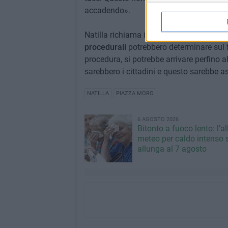
accadendo».
Natilla richiama infine l'attenzione sul
procedurali
potrebbero determinare sul f
procedura, si potrebbe arrivare perfino a
sarebbero i cittadini e questo sarebbe a
NATILLA
PIAZZA MORO
6 AGOSTO 2026
Bitonto a fuoco lento: l'al
meteo per caldo intenso s
allunga al 7 agosto