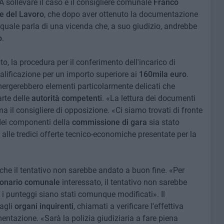
 A sollevare il caso è il consigliere comunale
Franco
te del Lavoro
, che dopo aver ottenuto la documentazione
 quale parla di una vicenda che, a suo giudizio, andrebbe
o
.
to, la procedura per il conferimento dell'incarico di
qualificazione per un importo superiore ai
160mila euro
.
mergerebbero elementi particolarmente delicati che
rte delle
autorità competenti
. «La lettura dei documenti
rma il consigliere di opposizione. «Ci siamo trovati di fronte
dei componenti della
commissione di gara
sia stato
i alle tredici offerte tecnico-economiche presentate per la
 che il tentativo non sarebbe andato a buon fine. «Per
ionario comunale
interessato, il tentativo non sarebbe
i punteggi siano stati comunque modificati». Il
 agli
organi inquirenti
, chiamati a verificare l'effettiva
entazione. «Sarà la polizia giudiziaria a fare piena