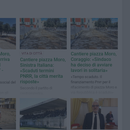
Moro,
Cantiere piazza Moro,
VITA DI CITTÀ
rriva
Coraggio: «Sindaco
Cantiere piazza Moro,
l
ha deciso di avviare
Sinistra Italiana:
 -
lavori in solitaria»
«Scaduti termini
PNRR, la città merita
«Tempo scaduto. Il
risposte»
finanziamento Pnrr per il
social del
rifacimento di piazza Moro e
Secondo il partito di
via Repubblica è scaduto»
n gli
centrosinistra,
l'Amministrazione comunale
è chiamata a fornire
chiarimenti puntuali sullo
stato di avanzamento dei
lavori