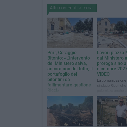
Altri contenuti a tema
Pnrr, Coraggio
Lavori piazza 
Bitonto: «L'intervento
dal Ministero a
del Ministero salva,
proroga sino a
ancora non del tutto, il
dicembre 2027
portafoglio dei
VIDEO
bitontini da
La comunicazione 
fallimentare gestione
sindaco Ricci, che
Ricci»
polemizza anche co
avversari politici
Nuovo comunicato del
gruppo che rimarca una
cattiva gestione
amministrativa nella prima
fase