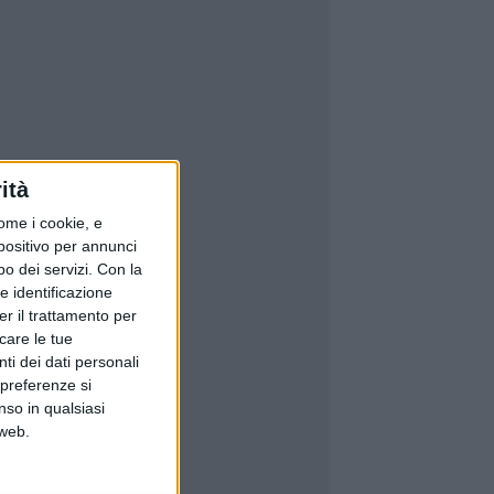
ità
ome i cookie, e
spositivo per annunci
o dei servizi.
Con la
e identificazione
er il trattamento per
icare le tue
ti dei dati personali
 preferenze si
nso in qualsiasi
 web.