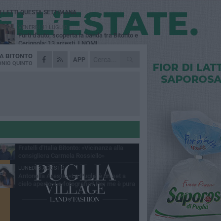
Ù LETTI QUESTA SETTIMANA
VENERDÌ 31 LUGLIO
Furti d'auto, scoperta la banda tra Bitonto e
Cerignola: 13 arresti, I NOMI
DA
BITONTO
MARTEDÌ 4 AGOSTO
APP
Armati di bastoni fuggono con l'incasso,
NIO QUINTO
rapina in un bar di Bitonto
GIOVEDÌ 30 LUGLIO
Bitonto, Palo e Bitetto insieme per creare
centro intercomunale della capacità di
esione
SABATO 1 AGOSTO
"Case a un euro", Comune chiama a
raccolta proprietari di immobili nel centro
ico
DOMENICA 2 AGOSTO
Fratelli d'Italia Bitonto: «Vicinanza alla
consigliera Carmela Rossiello»
LUNEDÌ 3 AGOSTO
Antonella Aresta: «La Puglia è un set a
cielo aperto. La fotografia? Per me è pura
esia»