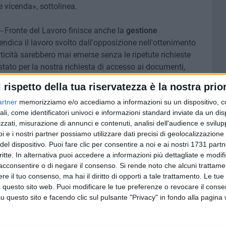
e vicenda», sottolinea.
 - Fronte del Lavoro finisce anche la
gestione
vendica il lavoro svolto dall'opposizione nell'ottenimento
iticità sarebbero mai emerse senza le ripetute richieste
tato per la nostra richiesta di accesso ai documenti,
sarebbe emerso qualcosa? Probabilmente tutto sarebbe
l rispetto della tua riservatezza è la nostra prior
he siamo stati definiti disturbatori e stalker».
artner
memorizziamo e/o accediamo a informazioni su un dispositivo, c
ali, come identificatori univoci e informazioni standard inviate da un di
io espresso sull'indirizzo che l'amministrazione comunale
zzati, misurazione di annunci e contenuti, analisi dell'audience e svilupp
. Secondo Natilla, infatti, vi sarebbe una contraddizione
i e i nostri partner possiamo utilizzare dati precisi di geolocalizzazione 
otutela della procedura e il contemporaneo proseguimento
del dispositivo. Puoi fare clic per consentire a noi e ai nostri 1731 partn
 una vera e propria
anarchia amministrativa
. Da una parte
critte. In alternativa puoi accedere a informazioni più dettagliate e modif
dura, dall'altra si ritiene che tutto possa procedere
acconsentire o di negare il consenso.
Si rende noto che alcuni trattamen
e il tuo consenso, ma hai il diritto di opporti a tale trattamento. Le tue
 questo sito web. Puoi modificare le tue preferenze o revocare il conse
questo sito e facendo clic sul pulsante "Privacy" in fondo alla pagina
l sindaco
Francesco Paolo Ricci
, al quale viene chiesta
cenda. «Di fronte a una situazione così grave il sindaco
mere la propria posizione e chiarire alla città quanto sta