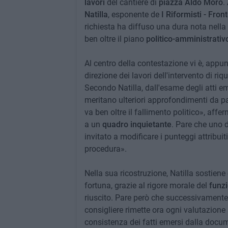
lavori
del cantiere di
piazza Aldo Moro
.
Natilla
, esponente de
I Riformisti - Fron
richiesta ha diffuso una dura nota nella
ben oltre il piano
politico-amministrativ
Al centro della contestazione vi è, appun
direzione dei lavori dell'intervento di ri
Secondo Natilla, dall'esame degli atti e
meritano ulteriori approfondimenti da pa
va ben oltre il fallimento politico», affe
a un
quadro inquietante
. Pare che uno 
invitato a modificare i punteggi attribuit
procedura».
Nella sua ricostruzione, Natilla sostiene
fortuna, grazie al rigore morale del
funz
riuscito. Pare però che successivamente 
consigliere rimette ora ogni valutazione
consistenza dei fatti emersi dalla docum