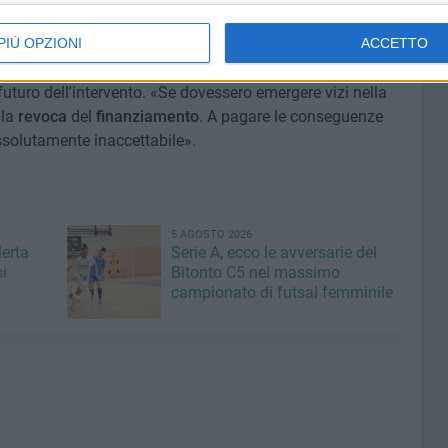
PIÙ OPZIONI
ACCETTO
le possibili conseguenze che eventuali
irregolarità
uturo dell'intervento. «Se dovessero emergere vizi nella
lla
revoca
del
finanziamento
. A pagare le conseguenze
ssolutamente inaccettabile».
5 AGOSTO 2026
lerta
Serie A, ecco le avversarie del
i
Bitonto C5 nel massimo
campionato di futsal femminile