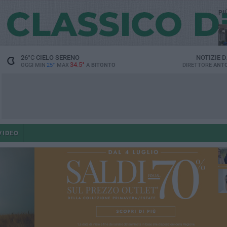
PI
26
°C
CIELO SERENO
NOTIZIE 
34.5°
OGGI MIN
25°
MAX
A
BITONTO
DIRETTORE
ANTO
co
VIDEO
ant
po