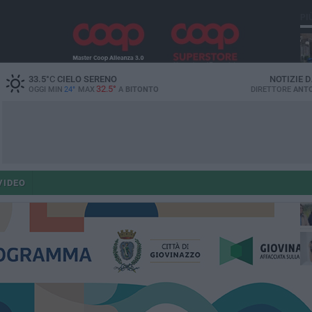
PI
33.5
°C
CIELO SERENO
NOTIZIE 
32.5°
OGGI MIN
24°
MAX
A
BITONTO
DIRETTORE
ANTO
co
VIDEO
ant
po