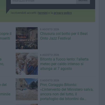
Iscriviti
ria del
Iscrivendoti accetti i
termini
e la
privacy policy
6 AGOSTO 2026
copre il
Chiusura col botto per il Beat
seriti
Onto Jazz Festival
6 AGOSTO 2026
e
Bitonto a fuoco lento: l'allerta
no,
meteo per caldo intenso si
allunga al 7 agosto
5 AGOSTO 2026
e del
Pnrr, Coraggio Bitonto:
«L'intervento del Ministero salva,
minile
ancora non del tutto, il
portafoglio dei bitontini da
fallimentare gestione Ricci»