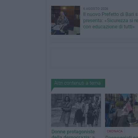
6 AGOSTO 2026
Il nuovo Prefetto di Bari s
presenta: «Sicurezza si r
con educazione di tutti»
Altri contenuti a tema
Donne protagoniste
CRONACA
della democrazia: a
Danneggiati pa