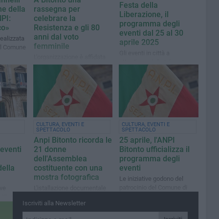
Festa della
ne della
rassegna per
Liberazione, il
PI:
celebrare la
programma degli
co»
Resistenza e gli 80
eventi dal 25 al 30
anni dal voto
ealizzata
aprile 2025
femminile
del Comune
Gli eventi in città a
L'organizzazione è affidata
ottant'anni dalla Liberazione
ad Anpi e Comune
d'Italia dal nazifascismo
CULTURA, EVENTI E
CULTURA, EVENTI E
SPETTACOLO
SPETTACOLO
Anpi Bitonto ricorda le
25 aprile, l'ANPI
eventi
21 donne
Bitonto ufficializza il
dell'Assemblea
programma degli
della
costituente con una
eventi
mostra fotografica
Le iniziative godono del
patrocinio del Comune di
ive
L'istallazione documentale
Bitonto
"Carla
sarà allestita presso la sede
Iscriviti alla Newsletter
di
di corso Vittorio Emanuele
CI
II, 18