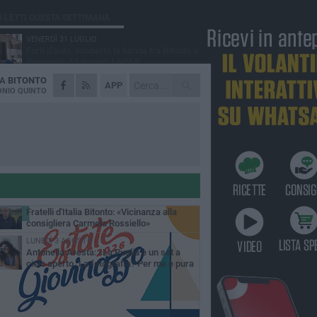
Ù LETTI QUESTA SETTIMANA
VENERDÌ 31 LUGLIO
Furti d'auto, scoperta la banda tra Bitonto e
Cerignola: 13 arresti, I NOMI
DA
BITONTO
MARTEDÌ 4 AGOSTO
APP
Armati di bastoni fuggono con l'incasso,
NIO QUINTO
rapina in un bar di Bitonto
GIOVEDÌ 30 LUGLIO
Bitonto, Palo e Bitetto insieme per creare
centro intercomunale della capacità di
esione
SABATO 1 AGOSTO
"Case a un euro", Comune chiama a
raccolta proprietari di immobili nel centro
ico
DOMENICA 2 AGOSTO
Fratelli d'Italia Bitonto: «Vicinanza alla
consigliera Carmela Rossiello»
LUNEDÌ 3 AGOSTO
Antonella Aresta: «La Puglia è un set a
cielo aperto. La fotografia? Per me è pura
esia»