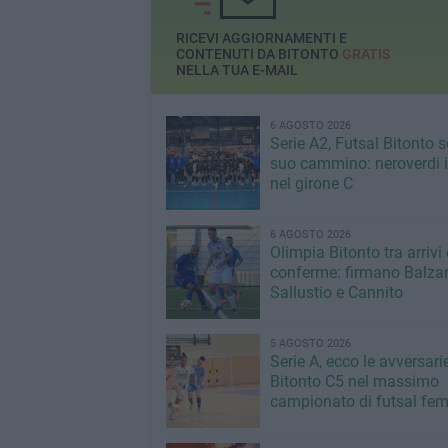
"Resilienza" e Libre
Teatro
RICEVI AGGIORNAMENTI E
CONTENUTI DA BITONTO
GRATIS
NELLA TUA E-MAIL
6 AGOSTO 2026
Serie A2, Futsal Bitonto s
suo cammino: neroverdi in
nel girone C
6 AGOSTO 2026
Olimpia Bitonto tra arrivi 
conferme: firmano Balza
Sallustio e Cannito
5 AGOSTO 2026
Serie A, ecco le avversari
Bitonto C5 nel massimo
campionato di futsal fem