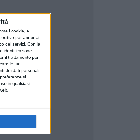
ità
ome i cookie, e
spositivo per annunci
o dei servizi.
Con la
e identificazione
er il trattamento per
icare le tue
ti dei dati personali
 preferenze si
nso in qualsiasi
 web.