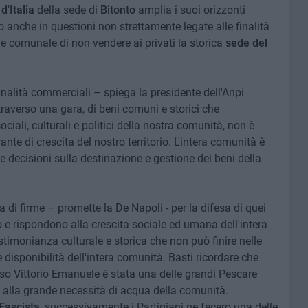
d'Italia
della sede di
Bitonto
amplia i suoi orizzonti
to anche in questioni non strettamente legate alle finalità
e comunale di non vendere ai privati la storica
sede del
inalità commerciali – spiega la presidente dell'Anpi
traverso una gara, di beni comuni e storici che
iali, culturali e politici della nostra comunità, non è
nte di crescita del nostro territorio. L'intera comunità è
le decisioni sulla destinazione e gestione dei beni della
di firme – promette la De Napoli - per la difesa di quei
 rispondono alla crescita sociale ed umana dell'intera
timonianza culturale e storica che non può finire nelle
 disponibilità dell'intera comunità. Basti ricordare che
rso Vittorio Emanuele è stata una delle grandi Pescare
te alla grande necessità di acqua della comunità.
Fascista
, successivamente i Partigiani ne fecero una delle