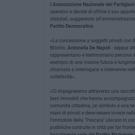
L'
Associazione Nazionale dei Partigiani 
operativi e decide di offrire il suo appor
statutali, suggerendo all'amministrazion
Partito Democratico
.
«La concessione a soggetti privati con f
Bitonto,
Antonella De Napoli
- seppur at
rappresentano e testimoniano percorsi soc
esempio di una visione futura e lungimira
chiamata a interrogarsi e intervenire nel
collettività».
«Ci impegneremo attraverso una raccolta 
beni immobili che hanno accompagnato e
comunità cittadina, un simbolo e una tes
mani di privati e deve essere invece nelle
l'immobile della "Pescara" ubicato in co
pubbliche costruite in città per far fron
Inizialmente sede del
Partito Nazionale 