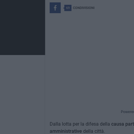
69
CONDIVISIONI
Powere
Dalla lotta per la difesa della
causa par
amministrative
della città.