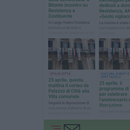
Bitonto incontro su
dedicati a don
Resistenza e
Resistenza, AN
Costituente
«Gesto vigliac
In Largo Teatro l'iniziativa
La mostra è stata r
promossa da Anpi e
con il patrocinio 
Comune per celebrare gli 80
di Bitonto
anni della Costituente e il
primo voto femminile
VITA DI CITTÀ
CULTURA, EVENTI E
SPETTACOLO
25 aprile, questa
25 aprile, il
mattina il corteo da
programma di 
Palazzo di Città alla
per celebrare
Villa comunale
l'anniversario 
Seguirà la deposizione di
liberazione
una corona d'alloro e di un
Una serie di iniziat
omaggio floreale al Cippo
promosse da ANPI 
Commemorativo in Villa
Nespolo", Comune 
Bitonto, circolo AR