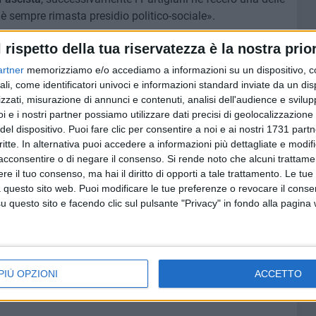
a è sempre rimasta presidio politico-sociale».
l rispetto della tua riservatezza è la nostra prior
chiediamo alla Amministrazione Comunale di non procedere
beni pubblici. Ritenendo fondamentale la sensibilizzazione
artner
memorizziamo e/o accediamo a informazioni su un dispositivo, c
anza auspichiamo e invitiamo alla partecipazione a tale
ali, come identificatori univoci e informazioni standard inviate da un di
olitiche e associazioni, che non sono solo custodi di un
zzati, misurazione di annunci e contenuti, analisi dell'audience e svilupp
i e i nostri partner possiamo utilizzare dati precisi di geolocalizzazione 
città, ma che ancora credono nei processi di partecipazione
del dispositivo. Puoi fare clic per consentire a noi e ai nostri 1731 partn
 costruttivo, fondamentale per la crescita socio-culturale
critte. In alternativa puoi accedere a informazioni più dettagliate e modif
i trasforma in ente portatore di beneficio per ogni singolo
acconsentire o di negare il consenso.
Si rende noto che alcuni trattamen
e il tuo consenso, ma hai il diritto di opporti a tale trattamento. Le tue
 questo sito web. Puoi modificare le tue preferenze o revocare il conse
to di vista giuridico, il rapporto tra uomo e territorio:
questo sito e facendo clic sul pulsante "Privacy" in fondo alla pagina
unità politica" e senza quest'ultima non può aversi il
ziativa, può inviare una mail all'indirizzo
PIÙ OPZIONI
ACCETTO