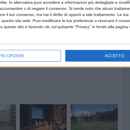
critte. In alternativa puoi accedere a informazioni più dettagliate e modif
acconsentire o di negare il consenso.
Si rende noto che alcuni trattamen
e il tuo consenso, ma hai il diritto di opporti a tale trattamento. Le tue
 questo sito web. Puoi modificare le tue preferenze o revocare il conse
7 AGOSTO 2026
questo sito e facendo clic sul pulsante "Privacy" in fondo alla pagina
at,
Piazza Aldo Moro, SI-AVS:
contare
«Proroga della scadenza non
cancella ritardi del Comune»
PIÙ OPZIONI
ACCETTO