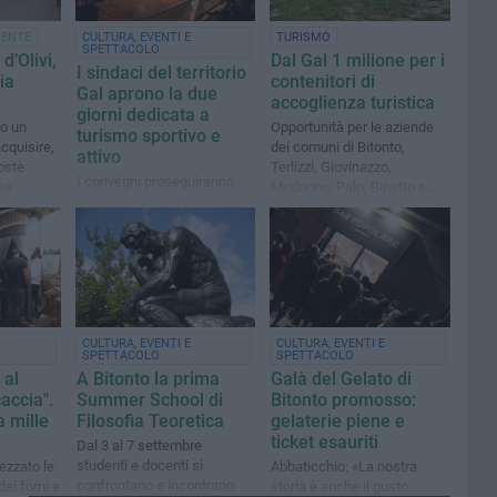
IENTE
CULTURA, EVENTI E
TURISMO
SPETTACOLO
d’Olivi,
Dal Gal 1 milione per i
I sindaci del territorio
ia
contenitori di
Gal aprono la due
accoglienza turistica
giorni dedicata a
to un
Opportunità per le aziende
turismo sportivo e
cquisire,
dei comuni di Bitonto,
attivo
oste
Terlizzi, Giovinazzo,
I convegni proseguiranno
se
Modugno, Palo, Binetto e
anche oggi, 19 maggio, al
Grumo
teatro Traetta di Bitonto
CULTURA, EVENTI E
CULTURA, EVENTI E
SPETTACOLO
SPETTACOLO
 al
A Bitonto la prima
Galà del Gelato di
accia".
Summer School di
Bitonto promosso:
 mille
Filosofia Teoretica
gelaterie piene e
ticket esauriti
Dal 3 al 7 settembre
studenti e docenti si
ezzato le
Abbaticchio: «La nostra
confrontano e incontrano
dei forni e
storia è anche il gusto.