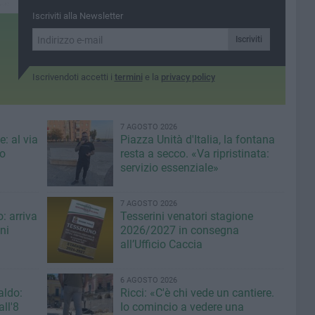
intellettuali di calibro
nti
Adesso appuntamento a
Iscriviti alla Newsletter
internazionale
venerdì con la focaccia e
l'olio d'oliva»
Iscriviti
Iscrivendoti accetti i
termini
e la
privacy policy
7 AGOSTO 2026
: al via
Piazza Unità d'Italia, la fontana
eo
resta a secco. «Va ripristinata:
servizio essenziale»
7 AGOSTO 2026
: arriva
Tesserini venatori stagione
ni
2026/2027 in consegna
all’Ufficio Caccia
6 AGOSTO 2026
aldo:
Ricci: «C'è chi vede un cantiere.
ll'8
Io comincio a vedere una