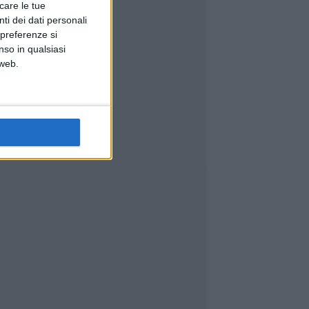
icare le tue
ti dei dati personali
 preferenze si
nso in qualsiasi
 web.