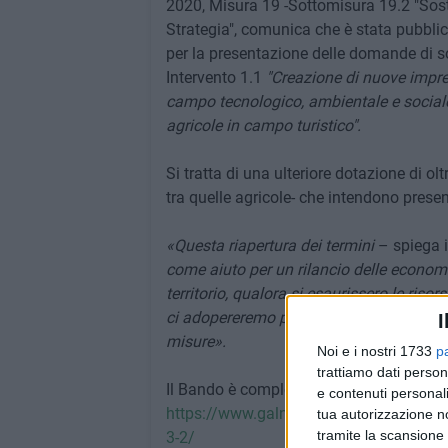
2020, Misura 19 -Sottomisura 19.2 "Soste
Strategia", comunica che è stata pubblic
per la presentazione delle domande di so
Intervento 1.1
"Creazione di nuove imprese
campo tecnologico, ambientale e sociale"
agricole in campo turistico".
Si tratta di una ulteriore dotazione di ol
tra quelle agricole- che intendono presenta
«Questa riapertura dei termini
– spiega 
come aiuto per un rilancio delle economie l
territorio, qualora si esaurissero le riso
ci adopereremo per recuperare i fondi ne
I
misure».
Noi e i nostri 1733
p
trattiamo dati person
Il Bando è completo è visibile al link
e contenuti personali
https://www.galnuovofiordolivi.it/riaper
tua autorizzazione no
tramite la scansione 
3-2/