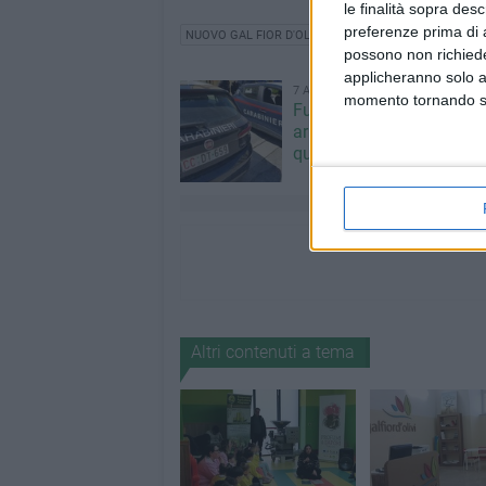
le finalità sopra des
preferenze prima di 
NUOVO GAL FIOR D'OLIVI
possono non richieder
applicheranno solo a
7 AGOSTO 2026
momento tornando su 
Furti e assalto al bancom
arrestato 30enne: deve s
quasi 10 anni
Altri contenuti a tema