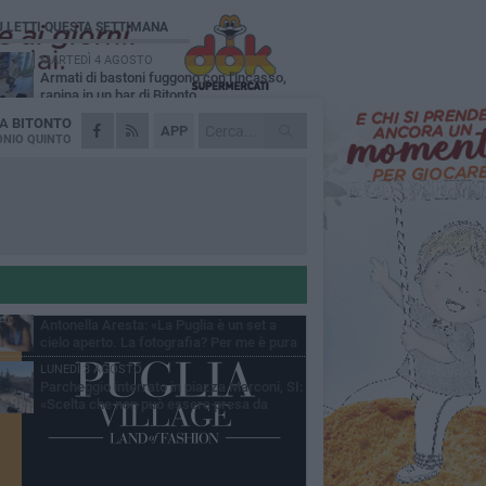
Ù LETTI QUESTA SETTIMANA
MARTEDÌ 4 AGOSTO
Armati di bastoni fuggono con l'incasso,
rapina in un bar di Bitonto
DA
BITONTO
VENERDÌ 31 LUGLIO
APP
Furti d'auto, scoperta la banda tra Bitonto e
NIO QUINTO
Cerignola: 13 arresti, I NOMI
SABATO 1 AGOSTO
"Case a un euro", Comune chiama a
raccolta proprietari di immobili nel centro
ico
DOMENICA 2 AGOSTO
Fratelli d'Italia Bitonto: «Vicinanza alla
consigliera Carmela Rossiello»
LUNEDÌ 3 AGOSTO
Antonella Aresta: «La Puglia è un set a
cielo aperto. La fotografia? Per me è pura
esia»
LUNEDÌ 3 AGOSTO
Parcheggio interrato in piazza Marconi, SI:
«Scelta che non può essere presa da
chi»