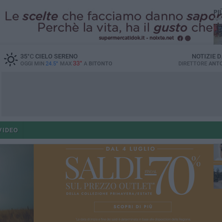
PI
35
°C
CIELO SERENO
NOTIZIE 
33°
OGGI MIN
24.5°
MAX
A
BITONTO
DIRETTORE
ANTO
ant
VIDEO
po
po