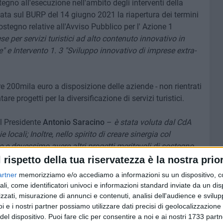
gno all'esecuzione nell'ambito degli interventi della
ata sul BURP del 14 giugno 2021 la riapertura dei termini
stegno relative all'Avviso Pubblico per l' Azione 1
 per servizi turistici ad alto contenuto innovativo in
 e Intervento 1. 3 "Sviluppo innovativo di imprese extra-
tre 200mila euro a disposizione delle aziende - non rientrati
re progetti per la diversificazione di servizi turistici.
il Presidente
Antonio Saracino
–
è stata voluta dal CdA
ocali; Inoltre, nello spirito di creare sinergia col
rse e dovessimo avere altri progetti meritevoli di sostegno,
cessari attraverso la rimodulazione delle dotazione delle
l rispetto della tua riservatezza è la nostra prior
artner
memorizziamo e/o accediamo a informazioni su un dispositivo, c
ali, come identificatori univoci e informazioni standard inviate da un di
zzati, misurazione di annunci e contenuti, analisi dell'audience e svilupp
tura-avviso-pubblico-fondo-feasr-azione-1-intervento-1-1-1-
i e i nostri partner possiamo utilizzare dati precisi di geolocalizzazione 
del dispositivo. Puoi fare clic per consentire a noi e ai nostri 1733 partn