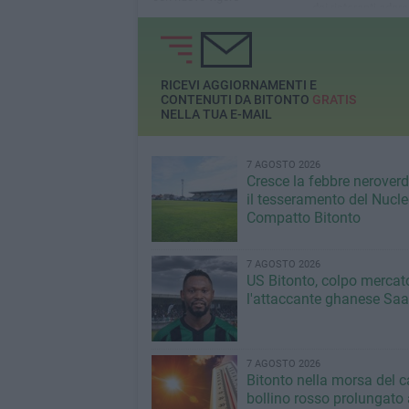
dei ristoranti adere
all'iniziativa
RICEVI AGGIORNAMENTI E
CONTENUTI DA BITONTO
GRATIS
NELLA TUA E-MAIL
7 AGOSTO 2026
Cresce la febbre neroverde
il tesseramento del Nucl
Compatto Bitonto
7 AGOSTO 2026
US Bitonto, colpo mercato
l'attaccante ghanese Saa
7 AGOSTO 2026
Bitonto nella morsa del c
bollino rosso prolungato a