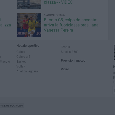
piazza» - VIDEO
6 AGOSTO 2026
i
Bitonto C5, colpo da novanta:
ealizza
arriva la fuoriclasse brasiliana
Vanessa Pereira
Notizie sportive
Tennis
Calcio
Sport a 360°
e
Calcio a 5
Previsioni meteo
ettacolo
Basket
Volley
I
Video
Atletica leggera
R
B
i
TY NEWS PLATFORM