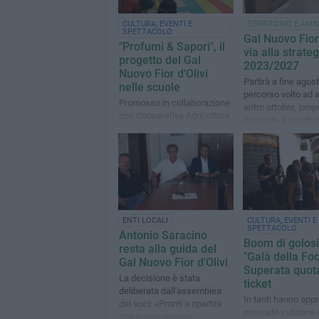
CULTURA, EVENTI E
TERRITORIO E AMB
SPETTACOLO
Gal Nuovo Fior 
"Profumi & Sapori", il
via alla strateg
progetto del Gal
2023/2027
Nuovo Fior d'Olivi
Partirà a fine agos
nelle scuole
percorso volto ad a
Promosso in collaborazione
entro ottobre, prop
con Cooperativa Agricoltura
concrete e condivi
e Progresso e Società
Agricola Paduanelli
ENTI LOCALI
CULTURA, EVENTI E
SPETTACOLO
Antonio Saracino
Boom di golosi
resta alla guida del
"Galà della Foc
Gal Nuovo Fior d’Olivi
Superata quota
La decisione è stata
ticket
deliberata dall'assemblea
In tanti hanno appr
dei soci: «Pronti a ripartire
proposte culinarie 
con nuovo vigore»