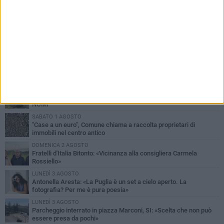
PIÙ LETTI QUESTA SETTIMANA
MARTEDÌ 4 AGOSTO
Armati di bastoni fuggono con l'incasso, rapina in un bar di Bitonto
VENERDÌ 31 LUGLIO
Furti d'auto, scoperta la banda tra Bitonto e Cerignola: 13 arresti, I
NOMI
SABATO 1 AGOSTO
"Case a un euro", Comune chiama a raccolta proprietari di
immobili nel centro antico
DOMENICA 2 AGOSTO
Fratelli d'Italia Bitonto: «Vicinanza alla consigliera Carmela
Rossiello»
LUNEDÌ 3 AGOSTO
Antonella Aresta: «La Puglia è un set a cielo aperto. La
fotografia? Per me è pura poesia»
LUNEDÌ 3 AGOSTO
Parcheggio interrato in piazza Marconi, SI: «Scelta che non può
essere presa da pochi»