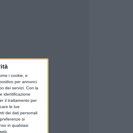
ità
ome i cookie, e
spositivo per annunci
o dei servizi.
Con la
e identificazione
er il trattamento per
icare le tue
ti dei dati personali
 preferenze si
nso in qualsiasi
 web.