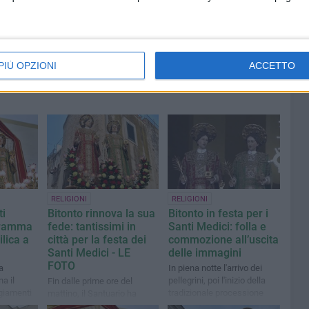
PIÙ OPZIONI
ACCETTO
RELIGIONI
RELIGIONI
ti
Bitonto rinnova la sua
Bitonto in festa per i
ogramma
fede: tantissimi in
Santi Medici: folla e
ilica a
città per la festa dei
commozione all’uscita
Santi Medici - LE
delle immagini
FOTO
a
In piena notte l'arrivo dei
a il
pellegrini, poi l'inizio della
Fin dalle prime ore del
giamenti
tradizionale processione
mattino, il Santuario ha
accolto i pellegrini giunti per