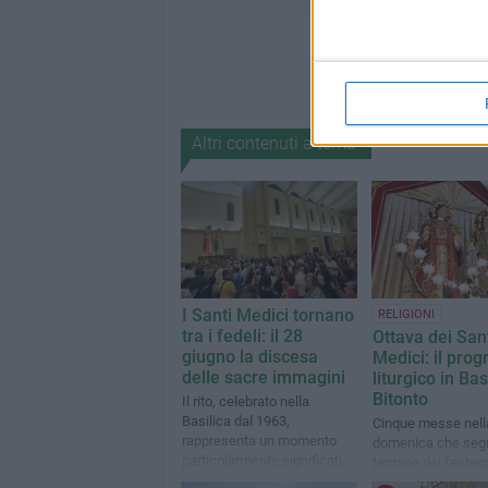
Altri contenuti a tema
I Santi Medici tornano
RELIGIONI
tra i fedeli: il 28
Ottava dei San
giugno la discesa
Medici: il pr
delle sacre immagini
liturgico in Bas
Bitonto
Il rito, celebrato nella
Basilica dal 1963,
Cinque messe nell
rappresenta un momento
domenica che segn
particolarmente significativo
termine dei festeg
per la comunità religiosa
in loro onore