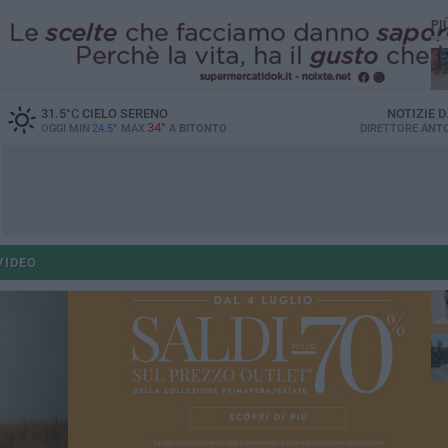
PI
31.5
°C
CIELO SERENO
NOTIZIE 
34°
OGGI MIN
24.5°
MAX
A
BITONTO
DIRETTORE
ANTO
ant
VIDEO
po
po