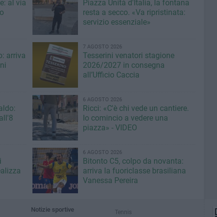
: al via
Piazza Unità d'Italia, la fontana
eo
resta a secco. «Va ripristinata:
servizio essenziale»
7 AGOSTO 2026
: arriva
Tesserini venatori stagione
ni
2026/2027 in consegna
all’Ufficio Caccia
6 AGOSTO 2026
aldo:
Ricci: «C'è chi vede un cantiere.
ll'8
Io comincio a vedere una
piazza» - VIDEO
6 AGOSTO 2026
i
Bitonto C5, colpo da novanta:
ealizza
arriva la fuoriclasse brasiliana
Vanessa Pereira
Notizie sportive
Tennis