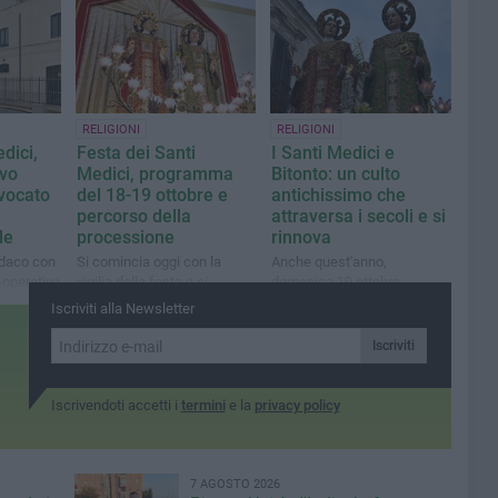
rendere omaggio ai due
taumaturghi
RELIGIONI
RELIGIONI
dici,
Festa dei Santi
I Santi Medici e
ivo
Medici, programma
Bitonto: un culto
vocato
del 18-19 ottobre e
antichissimo che
percorso della
attraversa i secoli e si
le
processione
rinnova
ndaco con
Si comincia oggi con la
Anche quest'anno,
-operativo
vigilia della festa e si
domenica 19 ottobre,
ice-
proseguirà, domani, con la
Bitonto tornerà a
Iscriviti alla Newsletter
Polizia
tradizionale "intorciata"
festeggiare san Cosma e
san Damiano
Iscriviti
Iscrivendoti accetti i
termini
e la
privacy policy
7 AGOSTO 2026