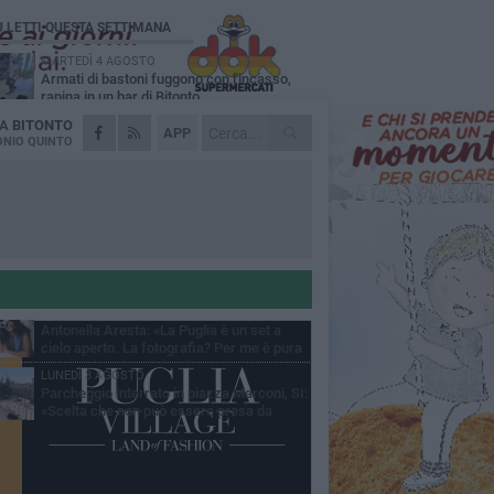
Ù LETTI QUESTA SETTIMANA
MARTEDÌ 4 AGOSTO
Armati di bastoni fuggono con l'incasso,
rapina in un bar di Bitonto
DA
BITONTO
VENERDÌ 31 LUGLIO
APP
Furti d'auto, scoperta la banda tra Bitonto e
NIO QUINTO
Cerignola: 13 arresti, I NOMI
SABATO 1 AGOSTO
"Case a un euro", Comune chiama a
raccolta proprietari di immobili nel centro
ico
DOMENICA 2 AGOSTO
Fratelli d'Italia Bitonto: «Vicinanza alla
consigliera Carmela Rossiello»
LUNEDÌ 3 AGOSTO
Antonella Aresta: «La Puglia è un set a
cielo aperto. La fotografia? Per me è pura
esia»
LUNEDÌ 3 AGOSTO
Parcheggio interrato in piazza Marconi, SI:
«Scelta che non può essere presa da
chi»