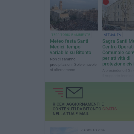
1
TERRITORIO E AMBIENTE
ATTUALITÀ
Meteo festa Santi
Sagra Santi Me
Medici: tempo
Centro Operat
variabile su Bitonto
Comunale con
per attività di
Non ci saranno
protezione civi
precipitazioni. Sole e nuvole
si alterneranno
A presiederlo il Si
il supporto tecnico
di Comandante e V
Comandante della 
locale
RICEVI AGGIORNAMENTI E
CONTENUTI DA BITONTO
GRATIS
NELLA TUA E-MAIL
7 AGOSTO 2026