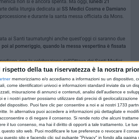
domenica non si è ancora spenta. Ma oggi,
lunedì 21
arte della liturgia dedicata ai
SS Medici Cosma e Damiano
 la processione e durante la santa messa officiata da Mons.
dicata ai Santi taumaturghi anche quest'oggi ci saranno due
e poi al pomeriggio, quando la messa vespertina è fissata
ediceo, con la celebrazione dell'Ottava dei Santi Medici,
per Cosma e Damiano, a cui i bitontini continueranno a
l rispetto della tua riservatezza è la nostra prior
 secoli.
artner
memorizziamo e/o accediamo a informazioni su un dispositivo, c
ali, come identificatori univoci e informazioni standard inviate da un di
zzati, misurazione di annunci e contenuti, analisi dell'audience e svilupp
i e i nostri partner possiamo utilizzare dati precisi di geolocalizzazione 
del dispositivo. Puoi fare clic per consentire a noi e ai nostri 1733 partn
7 AGOSTO 2026
at,
Piazza Aldo Moro, SI-AVS:
critte. In alternativa puoi accedere a informazioni più dettagliate e modif
contare
«Proroga della scadenza non
acconsentire o di negare il consenso.
Si rende noto che alcuni trattamen
cancella ritardi del Comune»
e il tuo consenso, ma hai il diritto di opporti a tale trattamento. Le tue
 questo sito web. Puoi modificare le tue preferenze o revocare il conse
questo sito e facendo clic sul pulsante "Privacy" in fondo alla pagina