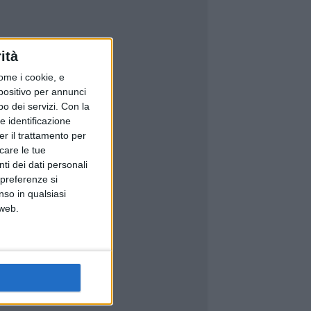
ità
ome i cookie, e
spositivo per annunci
o dei servizi.
Con la
e identificazione
er il trattamento per
icare le tue
ti dei dati personali
 preferenze si
nso in qualsiasi
 web.