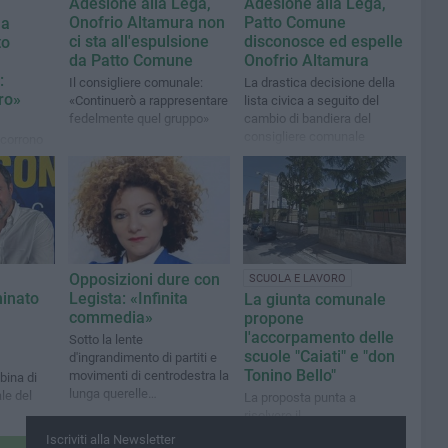
Adesione alla Lega,
Adesione alla Lega,
Onofrio Altamura non
Patto Comune
la
ci sta all'espulsione
disconosce ed espelle
to
da Patto Comune
Onofrio Altamura
:
Il consigliere comunale:
La drastica decisione della
ro»
«Continuerò a rappresentare
lista civica a seguito del
fedelmente quel gruppo»
cambio di bandiera del
consigliere comunale
ccorrono
i polizia
Opposizioni dure con
SCUOLA E LAVORO
minato
Legista: «Infinita
La giunta comunale
commedia»
propone
l'accorpamento delle
Sotto la lente
scuole "Caiati" e "don
d'ingrandimento di partiti e
Tonino Bello"
movimenti di centrodestra la
abina di
lunga querelle
le del
La proposta punta a
amministrativa tra la
risolvere il
vicesindaca e Gianni Stea
sottodimensionamento
Iscriviti alla Newsletter
per un posto in Consiglio