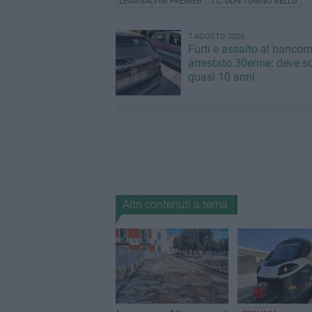
LEGA-SALVINI PREMIER
I.C. DON TONINO BELLO
7 AGOSTO 2026
Furti e assalto al bancom
arrestato 30enne: deve s
quasi 10 anni
Altri contenuti a tema