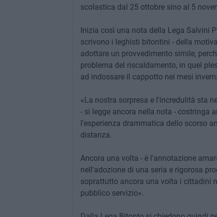
scolastica dal 25 ottobre sino al 5 nove
Inizia così una nota della Lega Salvini 
scrivono i leghisti bitontini - della mo
adottare un provvedimento simile, perché
problema del riscaldamento, in quel ples
ad indossare il cappotto nei mesi invernali
«La nostra sorpresa e l'incredulità sta n
- si legge ancora nella nota - costringa a
l'esperienza drammatica dello scorso anno,
distanza.
Ancora una volta - è l'annotazione amar
nell'adozione di una seria e rigorosa 
soprattutto ancora una volta i cittadini 
pubblico servizio».
Dalla Lega Bitonto si chiedono quindi pe