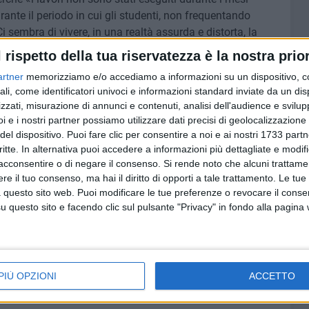
rante il periodo in cui gli studenti, non frequentando
Ci sembra di vivere, in una realtà assurda e distorta, la
ima impegnata durante l'estate a cantare con il suo noioso
l rispetto della tua riservatezza è la nostra prior
bbisogni e alle necessità che conseguono dal freddo
artner
memorizziamo e/o accediamo a informazioni su un dispositivo, c
oblemi di quel plesso, appunto la mancanza di un
ali, come identificatori univoci e informazioni standard inviate da un di
 lo scorso anno e avevamo chiesto di utilizzare
zzati, misurazione di annunci e contenuti, analisi dell'audience e svilupp
lavori che si fossero resi necessari per il miglioramento
i e i nostri partner possiamo utilizzare dati precisi di geolocalizzazione 
mbaio, ma anche nel resto della Città.
del dispositivo. Puoi fare clic per consentire a noi e ai nostri 1733 partn
atteggiamento. O peggio per non sapere cosa sia
critte. In alternativa puoi accedere a informazioni più dettagliate e modif
orio necessita».
acconsentire o di negare il consenso.
Si rende noto che alcuni trattamen
e il tuo consenso, ma hai il diritto di opporti a tale trattamento. Le tue
 questo sito web. Puoi modificare le tue preferenze o revocare il conse
 famiglie che subiranno inevitabilmente questo disagio a
questo sito e facendo clic sul pulsante "Privacy" in fondo alla pagina
n presenza delle lezioni: «Gli studenti e i genitori di
 continuano a protestare per il disservizio che vivranno
novembre. L'unica nota positiva, e lo speriamo sinceramente,
 un adeguato impianto di riscaldamento che non si rompa
PIÙ OPZIONI
ACCETTO