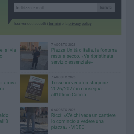
delle due istituzioni
regionale
scolastiche
Iscriviti
Iscrivendoti accetti i
termini
e la
privacy policy
7 AGOSTO 2026
: al via
Piazza Unità d'Italia, la fontana
eo
resta a secco. «Va ripristinata:
servizio essenziale»
7 AGOSTO 2026
: arriva
Tesserini venatori stagione
ni
2026/2027 in consegna
all’Ufficio Caccia
6 AGOSTO 2026
aldo:
Ricci: «C'è chi vede un cantiere.
ll'8
Io comincio a vedere una
piazza» - VIDEO