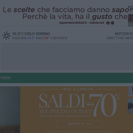
PI
33.5
°C
CIELO SERENO
NOTIZIE 
34°
OGGI MIN
24.5°
MAX
A
BITONTO
DIRETTORE
ANTO
ant
VIDEO
po
po