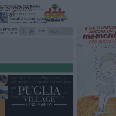
Ù LETTI QUESTA SETTIMANA
MARTEDÌ 4 AGOSTO
Armati di bastoni fuggono con l'incasso,
rapina in un bar di Bitonto
DA
BITONTO
VENERDÌ 31 LUGLIO
APP
Furti d'auto, scoperta la banda tra Bitonto e
NIO QUINTO
Cerignola: 13 arresti, I NOMI
SABATO 1 AGOSTO
"Case a un euro", Comune chiama a
raccolta proprietari di immobili nel centro
ico
DOMENICA 2 AGOSTO
Fratelli d'Italia Bitonto: «Vicinanza alla
consigliera Carmela Rossiello»
LUNEDÌ 3 AGOSTO
Antonella Aresta: «La Puglia è un set a
cielo aperto. La fotografia? Per me è pura
esia»
LUNEDÌ 3 AGOSTO
Parcheggio interrato in piazza Marconi, SI:
«Scelta che non può essere presa da
chi»