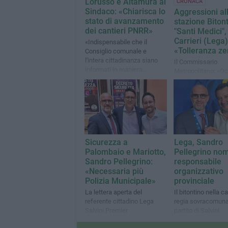
Lorusso e Altamura al
CRONACA
Sindaco: «Chiarisca lo
Aggressioni al
stato di avanzamento
stazione Biton
dei cantieri PNRR»
"Santi Medici",
Carrieri (Lega)
«Indispensabile che il
«Tolleranza ze
Consiglio comunale e
l'intera cittadinanza siano
Il Commissario
informati in maniera
Metropolitano: «O
puntuale sul rispetto delle
periodici controlli d
scadenze previste»
sui treni»
Sicurezza a
Lega, Sandro
Palombaio e Mariotto,
Pellegrino no
Sandro Pellegrino:
responsabile
«Necessaria più
organizzativo
Polizia Municipale»
provinciale
La lettera aperta del
Il bitontino nella c
referente cittadino Lega
regia sovracomuna
Salvini Premier
partito di Salvini