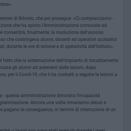
mbre».
Premier di Bitonto, che poi prosegue: «Ci compiacciamo -
tivazione che ha spinto l'Amministrazione comunale ad
 consentirà, finalmente, la risoluzione dell'annoso
so che costringeva alunni, docenti ed operatori scolastici
, durante le ore di lezione e di operatività dell'Istituto».
el fatto che la sistemazione dell'impianto di riscaldamento
ncora gli alunni ad astenersi dalle lezioni, dopo
 per il Covid-19, che li ha costretti a seguire le lezioni a
a - questa amministrazione dimostra l'incapacità
programmazione. Ancora una volta rimaniamo delusi e
ne pagano le conseguenze, in termini di interruzione di un
rché «i lavori non sono stati eseguiti durante i mesi