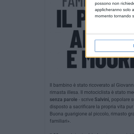
possono non richieder
applicheranno solo a
momento tornando su 
Il bambino è stato ricoverato al Giovanni
rimasta illesa. Il motociclista è stato me
senza parole
- scrive
Salvini,
popolare su
disposto a sacrificare la propria vita pur 
Buona guarigione al piccolo, rimasto grav
familiari».