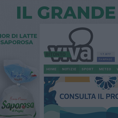
17.877
FANPAGE
HOME
NOTIZIE
SPORT
METEO