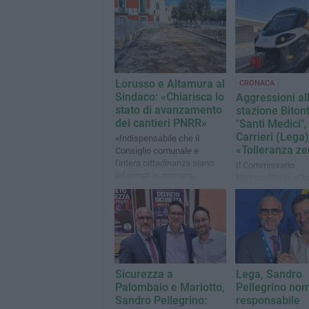
Lorusso e Altamura al
CRONACA
Sindaco: «Chiarisca lo
Aggressioni al
stato di avanzamento
stazione Biton
dei cantieri PNRR»
"Santi Medici",
Carrieri (Lega)
«Indispensabile che il
«Tolleranza ze
Consiglio comunale e
l'intera cittadinanza siano
Il Commissario
informati in maniera
Metropolitano: «O
puntuale sul rispetto delle
periodici controlli d
scadenze previste»
sui treni»
Sicurezza a
Lega, Sandro
Palombaio e Mariotto,
Pellegrino no
Sandro Pellegrino:
responsabile