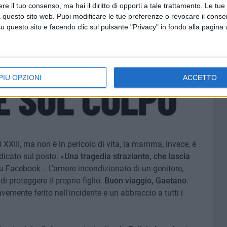
e il tuo consenso, ma hai il diritto di opporti a tale trattamento. Le tue
 questo sito web. Puoi modificare le tue preferenze o revocare il conse
questo sito e facendo clic sul pulsante "Privacy" in fondo alla pagina
PIÙ OPZIONI
ACCETTO
 XXIII, ma non è in pericolo di vita, la mamma, invece, è
dicato sul posto. «
Una tragedia straziante, che lascia
 Facebook -. L'amore incondizionato di un genitore,
di proteggere il proprio figlio.
Buon viaggio, Gaetano
.
emente ferito nell'incidente e un abbraccio a tutti i