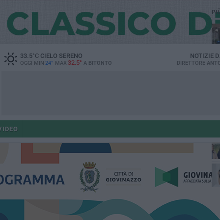
PI
33.5
°C
CIELO SERENO
NOTIZIE 
32.5°
OGGI MIN
24°
MAX
A
BITONTO
DIRETTORE
ANTO
co
VIDEO
ant
po