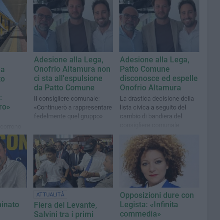
Adesione alla Lega,
Adesione alla Lega,
Onofrio Altamura non
Patto Comune
la
ci sta all'espulsione
disconosce ed espelle
to
da Patto Comune
Onofrio Altamura
:
Il consigliere comunale:
La drastica decisione della
ro»
«Continuerò a rappresentare
lista civica a seguito del
fedelmente quel gruppo»
cambio di bandiera del
consigliere comunale
ccorrono
i polizia
Opposizioni dure con
ATTUALITÀ
minato
Legista: «Infinita
Fiera del Levante,
commedia»
Salvini tra i primi