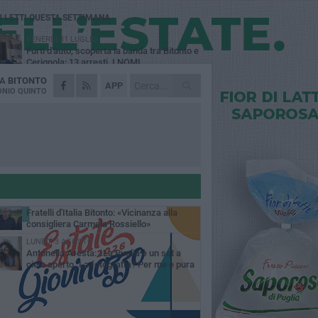
Ù LETTI QUESTA SETTIMANA
VENERDÌ 31 LUGLIO
Furti d'auto, scoperta la banda tra Bitonto e
Cerignola: 13 arresti, I NOMI
DA
BITONTO
MARTEDÌ 4 AGOSTO
APP
Armati di bastoni fuggono con l'incasso,
NIO QUINTO
rapina in un bar di Bitonto
GIOVEDÌ 30 LUGLIO
Bitonto, Palo e Bitetto insieme per creare
centro intercomunale della capacità di
esione
SABATO 1 AGOSTO
"Case a un euro", Comune chiama a
raccolta proprietari di immobili nel centro
ico
DOMENICA 2 AGOSTO
Fratelli d'Italia Bitonto: «Vicinanza alla
consigliera Carmela Rossiello»
LUNEDÌ 3 AGOSTO
Antonella Aresta: «La Puglia è un set a
cielo aperto. La fotografia? Per me è pura
esia»