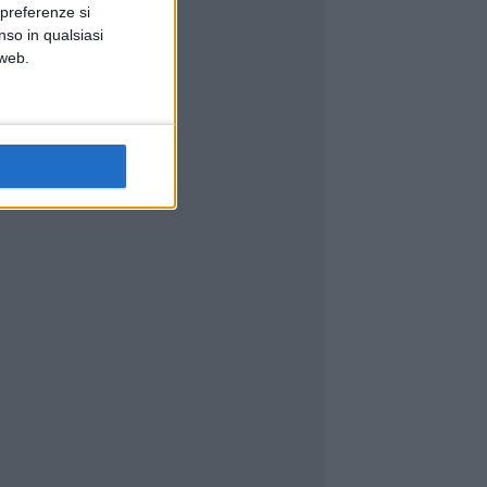
 preferenze si
nso in qualsiasi
 web.