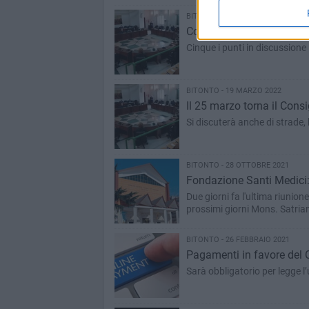
BITONTO - 3 AGOSTO 2022
Consiglio comunale urgent
Cinque i punti in discussione
BITONTO - 19 MARZO 2022
Il 25 marzo torna il Consi
Si discuterà anche di strade,
BITONTO - 28 OTTOBRE 2021
Fondazione Santi Medici:
Due giorni fa l'ultima riunio
prossimi giorni Mons. Satri
BITONTO - 26 FEBBRAIO 2021
Pagamenti in favore del C
Sarà obbligatorio per legge l’