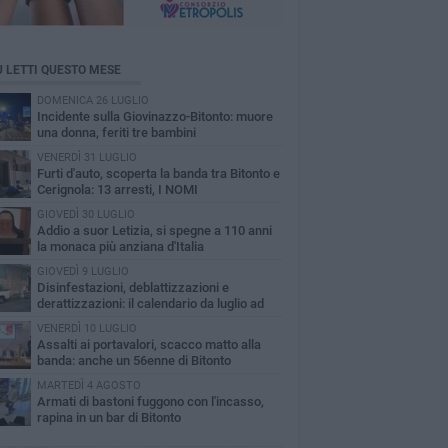
Ù LETTI QUESTO MESE
DOMENICA 26 LUGLIO
Incidente sulla Giovinazzo-Bitonto: muore
una donna, feriti tre bambini
VENERDÌ 31 LUGLIO
Furti d'auto, scoperta la banda tra Bitonto e
Cerignola: 13 arresti, I NOMI
GIOVEDÌ 30 LUGLIO
Addio a suor Letizia, si spegne a 110 anni
la monaca più anziana d'Italia
GIOVEDÌ 9 LUGLIO
Disinfestazioni, deblattizzazioni e
derattizzazioni: il calendario da luglio ad
obre a Bitonto
VENERDÌ 10 LUGLIO
Assalti ai portavalori, scacco matto alla
banda: anche un 56enne di Bitonto
MARTEDÌ 4 AGOSTO
Armati di bastoni fuggono con l'incasso,
rapina in un bar di Bitonto