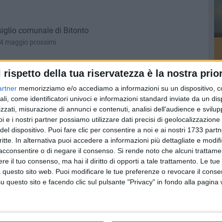
iglio comunale di Bitonto
 24 maggio prossimi
l rispetto della tua riservatezza è la nostra prior
 lavoro per il Patto educativo di comunità
artner
memorizziamo e/o accediamo a informazioni su un dispositivo, c
orso, per condividere il piano di azione partendo dall’analisi di
ali, come identificatori univoci e informazioni standard inviate da un di
torio
zzati, misurazione di annunci e contenuti, analisi dell'audience e svilupp
i e i nostri partner possiamo utilizzare dati precisi di geolocalizzazione 
del dispositivo. Puoi fare clic per consentire a noi e ai nostri 1733 partn
nni XXIII di Bitonto presenta la nuova configurazione
critte. In alternativa puoi accedere a informazioni più dettagliate e modif
7, la conferenza stampa con il presidente Giovanni Procacci
acconsentire o di negare il consenso.
Si rende noto che alcuni trattamen
e il tuo consenso, ma hai il diritto di opporti a tale trattamento. Le tue
 questo sito web. Puoi modificare le tue preferenze o revocare il conse
questo sito e facendo clic sul pulsante "Privacy" in fondo alla pagina
o donano uova di Pasqua ai bambini del Policlinico di
 piccoli pazienti del reparto di Oncoematologia Pediatrica