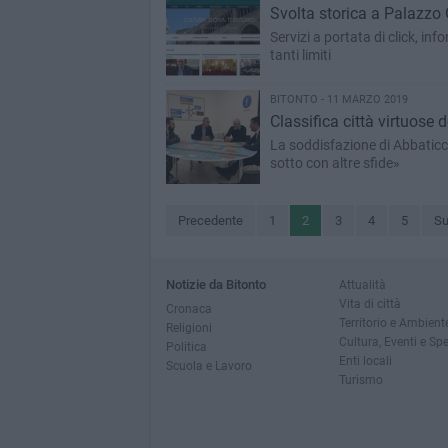
Svolta storica a Palazzo G
Servizi a portata di click, in
tanti limiti
BITONTO - 11 MARZO 2019
Classifica città virtuose d
La soddisfazione di Abbaticch
sotto con altre sfide»
Precedente
1
2
3
4
5
Su
Notizie da Bitonto
Attualità
Vita di città
Cronaca
Territorio e Ambient
Religioni
Cultura, Eventi e Sp
Politica
Enti locali
Scuola e Lavoro
Turismo