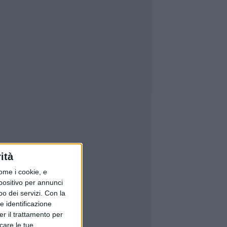
ità
ome i cookie, e
spositivo per annunci
o dei servizi.
Con la
e identificazione
er il trattamento per
icare le tue