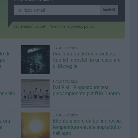
a deserta
Iscriviti
Iscrivendoti accetti i
termini
e la
privacy policy
8 AGOSTO 2026
to di
Due latitanti del clan mafioso
ppe
Capriati arrestati in un casolare
e
di Bisceglie
8 AGOSTO 2026
Dal 9 al 19 agosto tre test
lonnello
precampionato per l'US Bitonto
8 AGOSTO 2026
, ora
Bitonto ancora da bollino rosso:
e
temperature elevate soprattutto
nell'agro