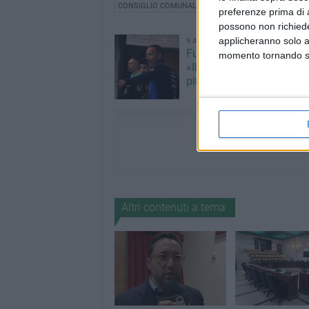
CONSIGLIO COMUNALE
preferenze prima di 
possono non richieder
applicheranno solo a
9 AGOSTO 2026
Futsal Bitonto, mister Lo
momento tornando su 
«Il nuovo girone C sarà a
più equilibrato»
Altri contenuti a tema