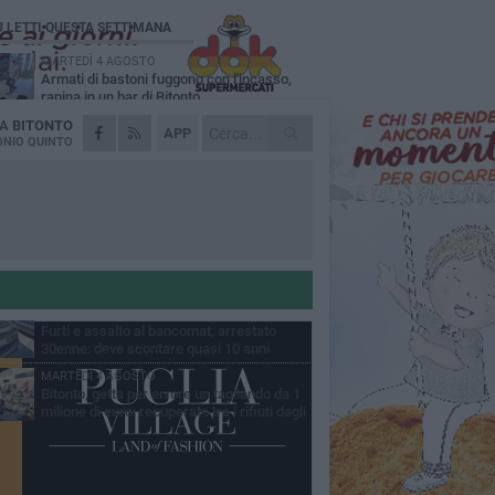
Ù LETTI QUESTA SETTIMANA
MARTEDÌ 4 AGOSTO
Armati di bastoni fuggono con l'incasso,
rapina in un bar di Bitonto
DA
BITONTO
LUNEDÌ 3 AGOSTO
APP
Antonella Aresta: «La Puglia è un set a
NIO QUINTO
cielo aperto. La fotografia? Per me è pura
esia»
LUNEDÌ 3 AGOSTO
Parcheggio interrato in piazza Marconi, SI:
«Scelta che non può essere presa da
chi»
DOMENICA 2 AGOSTO
Fratelli d'Italia Bitonto: «Vicinanza alla
consigliera Carmela Rossiello»
VENERDÌ 7 AGOSTO
Furti e assalto al bancomat, arrestato
30enne: deve scontare quasi 10 anni
MARTEDÌ 4 AGOSTO
Bitonto, getta per errore un tagliando da 1
milione di euro: recuperato tra i rifiuti dagli
eratori SANB