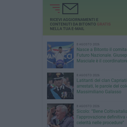
Porto di Bari
della seduta andat
RICEVI AGGIORNAMENTI E
CONTENUTI DA BITONTO
GRATIS
NELLA TUA E-MAIL
8 AGOSTO 2026
Nasce a Bitonto il comita
Futuro Nazionale. Giuse
Masciale è il coordinator
8 AGOSTO 2026
Latitanti del clan Capriati
arrestati, le parole del co
Massimiliano Galasso
8 AGOSTO 2026
Sicolo: “Bene Coltivaitalia
l’approvazione definitiva 
celerità nelle procedure”