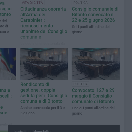
ova
VITA DI CITTÀ
POLITICA
siglio
Cittadinanza onoraria
Consiglio comunale di
tonto
all'Arma dei
Bitonto convocato il
Carabinieri:
22 e 25 giugno 2026
e del
riconoscimento
to di
Sei i punti all'ordine del
unanime del Consiglio
ioni e
giorno
comunale
La decisione, sostenuta da
tutti i 19 consiglieri presenti
alla seduta, riconosce il
ruolo svolto
quotidianamente dai
Carabinieri sul territorio
nazionale e locale
Rendiconto di
POLITICA
gestione, doppia
unale
Convocato il 27 e 29
seduta per il Consiglio
celli:
maggio il Consiglio
comunale di Bitonto
comunale di Bitonto
 e
Assise convocata per il 3 e
Undici i punti all'ordine del
 sue
5 giugno
giorno
nente di
margine
Iscriviti alla Newsletter