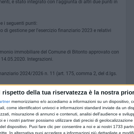
i, è stato integrato con l'aggiunta di altri due punti in
 i seguenti punti:
i gestione per l'esercizio finanziario 2023 e relativi
rimonio immobiliare del Comune di Bitonto approvato con
 14.05.2020. Integrazioni.
inanziario 2024/2026 n. 11 (art. 175, comma 2, del d.lgs.
l rispetto della tua riservatezza è la nostra prior
iuti ai Comuni pugliesi per effetto della sentenza del
artner
memorizziamo e/o accediamo a informazioni su un dispositivo, c
23
ali, come identificatori univoci e informazioni standard inviate da un di
munali)
zzati, misurazione di annunci e contenuti, analisi dell'audience e svilupp
 è possibile seguire in diretta streaming i lavori del
i e i nostri partner possiamo utilizzare dati precisi di geolocalizzazione 
del dispositivo. Puoi fare clic per consentire a noi e ai nostri 1733 partn
critte. In alternativa puoi accedere a informazioni più dettagliate e modif