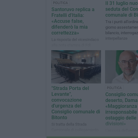
Il 31 luglio nu
POLITICA
seduta del Con
Santoruvo replica a
comunale di Bi
Fratelli d'Italia:
«Accuse false,
Tra i punti all’ordin
difenderò la mia
giorno assestamen
correttezza»
bilancio, interrogaz
interpellanze
La risposta del vicesindaco
alla nota stampa di FdI
Bitonto
"Strada Porta del
POLITICA
Levante",
Consiglio com
convocazione
deserto, Damas
d'urgenza del
«Maggioranza
Consiglio comunale di
irresponsabile
Bitonto
ostaggio delle
divisioni»
Si tratta della Strada
Camionale di collegamento
L'accusa dell'espo
tra l’Autostrada A14 e il
Fratelli d'Italia a 