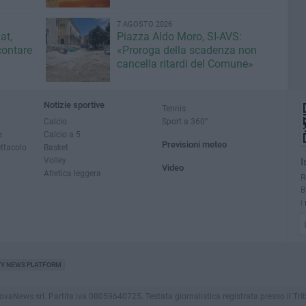
7 AGOSTO 2026
at,
Piazza Aldo Moro, SI-AVS:
contare
«Proroga della scadenza non
cancella ritardi del Comune»
Notizie sportive
Tennis
Calcio
Sport a 360°
e
Calcio a 5
Previsioni meteo
ettacolo
Basket
Volley
I
Video
Atletica leggera
R
B
i
TY NEWS PLATFORM
News srl. Partita iva 08059640725. Testata giornalistica registrata presso il Tribunale