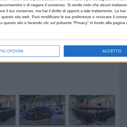
acconsentire o di negare il consenso.
Si rende noto che alcuni trattamen
e il tuo consenso, ma hai il diritto di opporti a tale trattamento. Le tue
 questo sito web. Puoi modificare le tue preferenze o revocare il conse
9 AGOSTO 2026
dispoto:
Leggero refrigerio su Bitonto: si
questo sito e facendo clic sul pulsante "Privacy" in fondo alla pagina
ncora
alza il Maestrale
PIÙ OPZIONI
ACCETTO