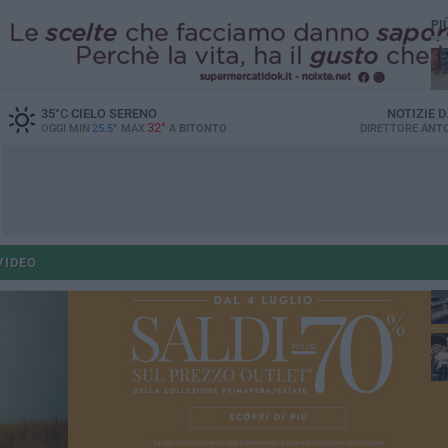
PI
35
°C
CIELO SERENO
NOTIZIE 
32°
OGGI MIN
25.5°
MAX
A
BITONTO
DIRETTORE
ANTO
po
po
VIDEO
op