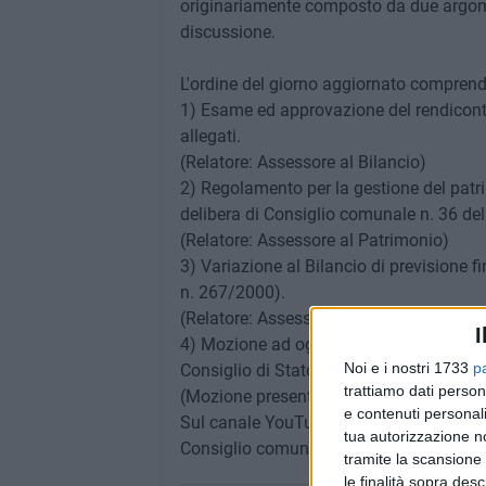
originariamente composto da due argoment
discussione.
L'ordine del giorno aggiornato comprende
1) Esame ed approvazione del rendiconto d
allegati.
(Relatore: Assessore al Bilancio)
2) Regolamento per la gestione del pat
delibera di Consiglio comunale n. 36 del
(Relatore: Assessore al Patrimonio)
3) Variazione al Bilancio di previsione f
n. 267/2000).
(Relatore: Assessore al Bilancio)
I
4) Mozione ad oggetto: Aumento tassa rif
Noi e i nostri 1733
p
Consiglio di Stato n. 10550 del 6.12.20
trattiamo dati person
(Mozione presentata da 5 consiglieri co
e contenuti personali
Sul canale YouTube del Comune di Bitonto
tua autorizzazione no
Consiglio comunale.
tramite la scansione 
le finalità sopra des