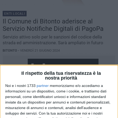
ENTI LOCALI
Il Comune di Bitonto aderisce al
Servizio Notifiche Digitali di PagoPa
Servizio attivo solo per le sanzioni del codice della
strada ed amministrazione. Sarà ampliato in futuro
BITONTO -
VENERDÌ 21 GIUGNO 2024
Il rispetto della tua riservatezza è la
nostra priorità
Noi e i nostri 1733
partner
memorizziamo e/o accediamo a
informazioni su un dispositivo, come i cookie, e trattiamo dati
personali, come identificatori univoci e informazioni standard
inviate da un dispositivo per annunci e contenuti personalizzati,
misurazione di annunci e contenuti, analisi dell'audience e
sviluppo dei servizi.
Con la tua autorizzazione noi e i nostri