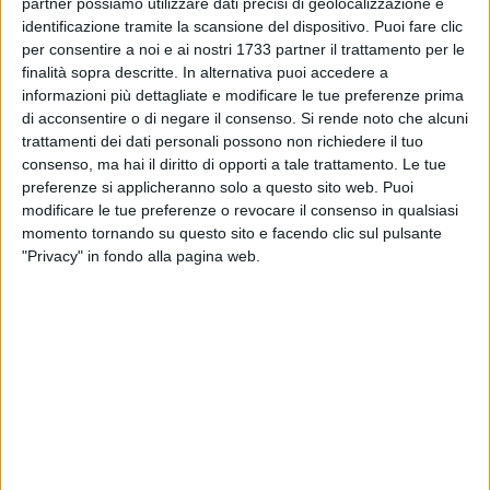
partner possiamo utilizzare dati precisi di geolocalizzazione e
identificazione tramite la scansione del dispositivo. Puoi fare clic
per consentire a noi e ai nostri 1733 partner il trattamento per le
finalità sopra descritte. In alternativa puoi accedere a
A cura di
informazioni più dettagliate e modificare le tue preferenze prima
FEDERICA MONTE
di acconsentire o di negare il consenso.
Si rende noto che alcuni
trattamenti dei dati personali possono non richiedere il tuo
consenso, ma hai il diritto di opporti a tale trattamento. Le tue
Il
Comune di Bitonto
ha aderito al
Servizio Notifiche Digitali
preferenze si applicheranno solo a questo sito web. Puoi
modificare le tue preferenze o revocare il consenso in qualsiasi
(SEND)
, la nuova infrastruttura digitale realizzata da
momento tornando su questo sito e facendo clic sul pulsante
PagoPA
insieme all'
Agenzia per l'Italia Digitale
per
"Privacy" in fondo alla pagina web.
digitalizzare e semplificare la notificazione a valore legale
degli atti amministrativi con risparmio per la spesa pubblica
e minori oneri di notifica per i cittadini.
Con SEND i cittadini potranno ricevere istantaneamente le
comunicazioni a valore legale da parte del comune,
attraverso la piattaforma online o dall'app IO, accessibile
tramite SPID. Dopo l'accesso potranno visualizzare le
notifiche, gestirle e pagarle direttamente online.