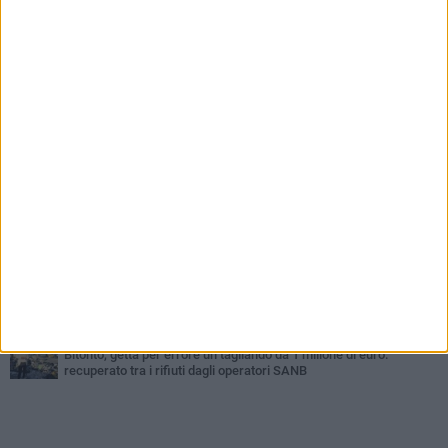
PIÙ LETTI QUESTA SETTIMANA
MARTEDÌ 4 AGOSTO
Armati di bastoni fuggono con l'incasso, rapina in un bar di Bitonto
LUNEDÌ 3 AGOSTO
Antonella Aresta: «La Puglia è un set a cielo aperto. La
fotografia? Per me è pura poesia»
LUNEDÌ 3 AGOSTO
Parcheggio interrato in piazza Marconi, SI: «Scelta che non può
essere presa da pochi»
DOMENICA 2 AGOSTO
Fratelli d'Italia Bitonto: «Vicinanza alla consigliera Carmela
Rossiello»
VENERDÌ 7 AGOSTO
Furti e assalto al bancomat, arrestato 30enne: deve scontare
quasi 10 anni
MARTEDÌ 4 AGOSTO
Bitonto, getta per errore un tagliando da 1 milione di euro:
recuperato tra i rifiuti dagli operatori SANB