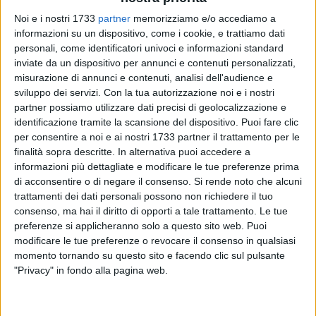
Noi e i nostri 1733
partner
memorizziamo e/o accediamo a
informazioni su un dispositivo, come i cookie, e trattiamo dati
personali, come identificatori univoci e informazioni standard
inviate da un dispositivo per annunci e contenuti personalizzati,
misurazione di annunci e contenuti, analisi dell'audience e
sviluppo dei servizi.
Con la tua autorizzazione noi e i nostri
partner possiamo utilizzare dati precisi di geolocalizzazione e
Il gruppo consiliare di
Fratelli d'Italia
al Comune di Bitonto,
identificazione tramite la scansione del dispositivo. Puoi fare clic
con i consiglieri
Domenico Damascelli
,
Francesco Toscano
e
per consentire a noi e ai nostri 1733 partner il trattamento per le
Carmela Rossiello
, ha presentato una mozione per chiedere
finalità sopra descritte. In alternativa puoi accedere a
una revisione della normativa europea sull'origine doganale
informazioni più dettagliate e modificare le tue preferenze prima
dei prodotti agricoli e alimentari.
di acconsentire o di negare il consenso.
Si rende noto che alcuni
trattamenti dei dati personali possono non richiedere il tuo
consenso, ma hai il diritto di opporti a tale trattamento. Le tue
L'iniziativa, lanciata da
Coldiretti
, nasce dalla necessità di
preferenze si applicheranno solo a questo sito web. Puoi
tutelare i consumatori e valorizzare realmente il
Made in
modificare le tue preferenze o revocare il consenso in qualsiasi
Italy
, oggi spesso compromesso da regole che consentono
momento tornando su questo sito e facendo clic sul pulsante
di attribuire l'origine italiana a prodotti che hanno subito nel
"Privacy" in fondo alla pagina web.
nostro Paese solo l'ultima fase di lavorazione.