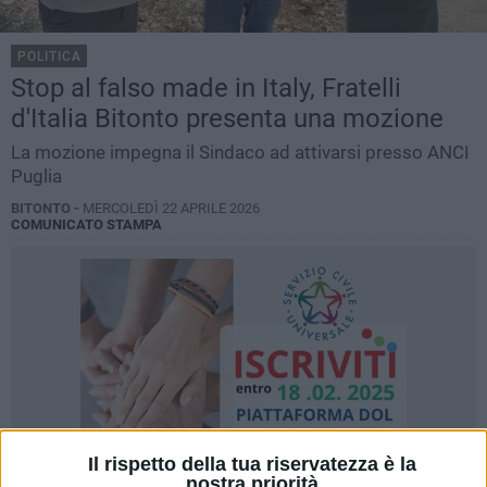
POLITICA
Stop al falso made in Italy, Fratelli
d'Italia Bitonto presenta una mozione
La mozione impegna il Sindaco ad attivarsi presso ANCI
Puglia
BITONTO -
MERCOLEDÌ 22 APRILE 2026
COMUNICATO STAMPA
Il rispetto della tua riservatezza è la
nostra priorità