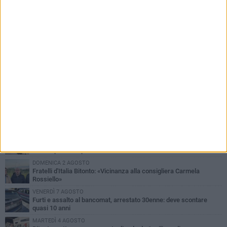
PIÙ LETTI QUESTA SETTIMANA
MARTEDÌ 4 AGOSTO
Armati di bastoni fuggono con l'incasso, rapina in un bar di Bitonto
LUNEDÌ 3 AGOSTO
Antonella Aresta: «La Puglia è un set a cielo aperto. La
fotografia? Per me è pura poesia»
LUNEDÌ 3 AGOSTO
Parcheggio interrato in piazza Marconi, SI: «Scelta che non può
essere presa da pochi»
DOMENICA 2 AGOSTO
Fratelli d'Italia Bitonto: «Vicinanza alla consigliera Carmela
Rossiello»
VENERDÌ 7 AGOSTO
Furti e assalto al bancomat, arrestato 30enne: deve scontare
quasi 10 anni
MARTEDÌ 4 AGOSTO