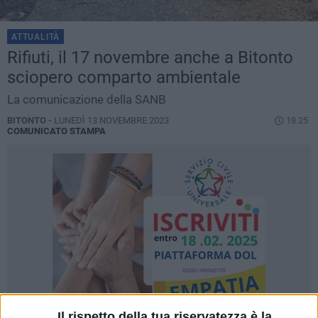
ATTUALITÀ
Rifiuti, il 17 novembre anche a Bitonto
sciopero comparto ambientale
La comunicazione della SANB
BITONTO -
LUNEDÌ 13 NOVEMBRE 2023
18.25
COMUNICATO STAMPA
Il rispetto della tua riservatezza è la