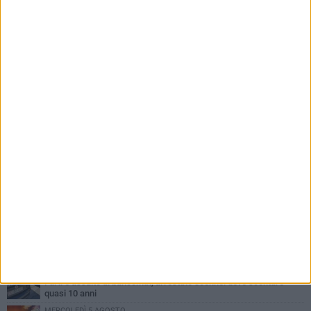
PIÙ LETTI QUESTA SETTIMANA
MARTEDÌ 4 AGOSTO
Armati di bastoni fuggono con l'incasso, rapina in un bar di Bitonto
SABATO 8 AGOSTO
Due latitanti del clan mafioso Capriati arrestati in un casolare di
Bisceglie
VENERDÌ 7 AGOSTO
Furti e assalto al bancomat, arrestato 30enne: deve scontare
quasi 10 anni
MERCOLEDÌ 5 AGOSTO