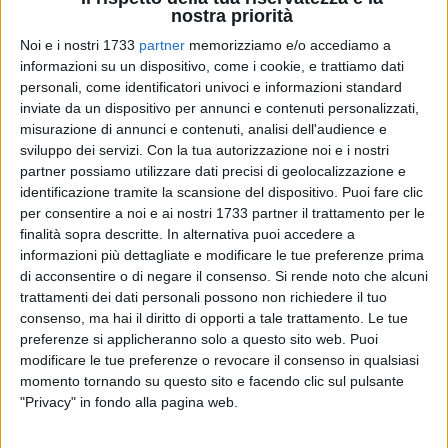
nostra priorità
Noi e i nostri 1733
partner
memorizziamo e/o accediamo a
informazioni su un dispositivo, come i cookie, e trattiamo dati
personali, come identificatori univoci e informazioni standard
inviate da un dispositivo per annunci e contenuti personalizzati,
misurazione di annunci e contenuti, analisi dell'audience e
Venerdì 17 novembre è stato indetto dai maggiori sindacati
sviluppo dei servizi.
Con la tua autorizzazione noi e i nostri
uno sciopero nazionale contro la manovra economica del
partner possiamo utilizzare dati precisi di geolocalizzazione e
Governo.
identificazione tramite la scansione del dispositivo. Puoi fare clic
Anche il comparto ambientale e della raccolta e smaltimento
per consentire a noi e ai nostri 1733 partner il trattamento per le
rifiuti avrà inevitabilmente ripercussioni.
finalità sopra descritte. In alternativa puoi accedere a
informazioni più dettagliate e modificare le tue preferenze prima
Nelle scorse ore la SANB, società che gestisce il servizio a
di acconsentire o di negare il consenso.
Si rende noto che alcuni
Bitonto, ha comunicato quanto segue:
trattamenti dei dati personali possono non richiedere il tuo
consenso, ma hai il diritto di opporti a tale trattamento. Le tue
«Avvisiamo i cittadini che è stato indetto uno sciopero
preferenze si applicheranno solo a questo sito web. Puoi
generale nazionale COMPARTO AMBIENTALE da parte delle
modificare le tue preferenze o revocare il consenso in qualsiasi
segreterie confederali FP CGIL UILTRASPORTI.
momento tornando su questo sito e facendo clic sul pulsante
Invitiamo pertanto:
"Privacy" in fondo alla pagina web.
- I residenti del CENTRO ABITATO a NON ESPORRE i rifiuti