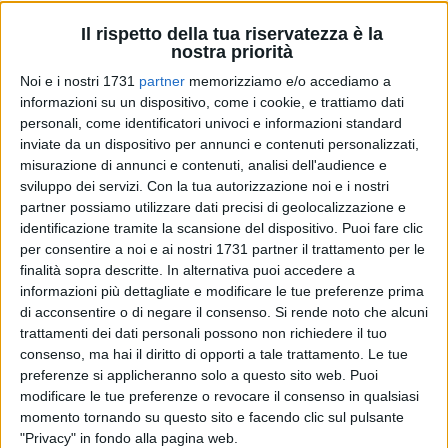
Il rispetto della tua riservatezza è la
nostra priorità
Noi e i nostri 1731
partner
memorizziamo e/o accediamo a
A cura di
informazioni su un dispositivo, come i cookie, e trattiamo dati
MASSIMILIANO DILETTUSO
personali, come identificatori univoci e informazioni standard
inviate da un dispositivo per annunci e contenuti personalizzati,
misurazione di annunci e contenuti, analisi dell'audience e
sviluppo dei servizi.
Con la tua autorizzazione noi e i nostri
Vandali in azione, a Bitonto, contro i pannelli espositivi
partner possiamo utilizzare dati precisi di geolocalizzazione e
installati dall'
ANPI
in occasione delle celebrazioni per la
identificazione tramite la scansione del dispositivo. Puoi fare clic
festa della Liberazione d'Italia. Alcune delle installazioni
per consentire a noi e ai nostri 1731 partner il trattamento per le
collocate su
corso Vittorio Emanuele II
sarebbero state
finalità sopra descritte. In alternativa puoi accedere a
smontate e abbandonate durante la notte, provocando la
informazioni più dettagliate e modificare le tue preferenze prima
dura reazione della sezione cittadina dell'associazione
di acconsentire o di negare il consenso.
Si rende noto che alcuni
nazionale Partigiani d'Italia.
trattamenti dei dati personali possono non richiedere il tuo
consenso, ma hai il diritto di opporti a tale trattamento. Le tue
preferenze si applicheranno solo a questo sito web. Puoi
La mostra, realizzata con il patrocinio del Comune di Bitonto,
modificare le tue preferenze o revocare il consenso in qualsiasi
era dedicata alle donne della
Resistenza italiana
e a tutte
momento tornando su questo sito e facendo clic sul pulsante
quelle figure femminili che, nel mondo, hanno combattuto e
"Privacy" in fondo alla pagina web.