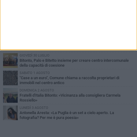
PIÙ LETTI QUESTA SETTIMANA
VENERDÌ 31 LUGLIO
Furti d'auto, scoperta la banda tra Bitonto e Cerignola: 13 arresti, I
NOMI
MARTEDÌ 4 AGOSTO
Armati di bastoni fuggono con l'incasso, rapina in un bar di Bitonto
GIOVEDÌ 30 LUGLIO
Bitonto, Palo e Bitetto insieme per creare centro intercomunale
della capacità di coesione
SABATO 1 AGOSTO
"Case a un euro", Comune chiama a raccolta proprietari di
immobili nel centro antico
DOMENICA 2 AGOSTO
Fratelli d'Italia Bitonto: «Vicinanza alla consigliera Carmela
Rossiello»
LUNEDÌ 3 AGOSTO
Antonella Aresta: «La Puglia è un set a cielo aperto. La
fotografia? Per me è pura poesia»