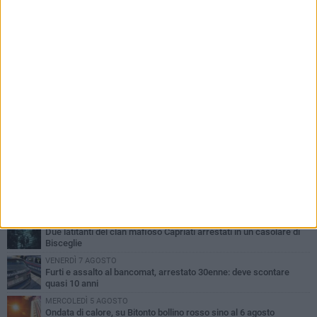
PIÙ LETTI QUESTA SETTIMANA
MARTEDÌ 4 AGOSTO
Armati di bastoni fuggono con l'incasso, rapina in un bar di Bitonto
SABATO 8 AGOSTO
Due latitanti del clan mafioso Capriati arrestati in un casolare di
Bisceglie
VENERDÌ 7 AGOSTO
Furti e assalto al bancomat, arrestato 30enne: deve scontare
quasi 10 anni
MERCOLEDÌ 5 AGOSTO
Ondata di calore, su Bitonto bollino rosso sino al 6 agosto