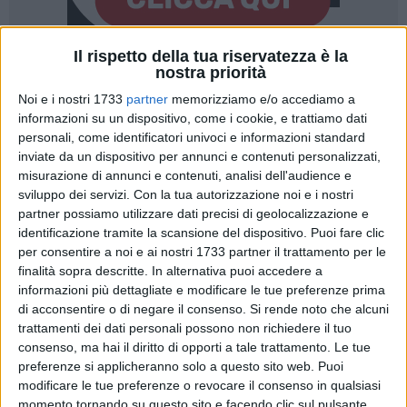
Il rispetto della tua riservatezza è la
nostra priorità
Noi e i nostri 1733
partner
memorizziamo e/o accediamo a
informazioni su un dispositivo, come i cookie, e trattiamo dati
personali, come identificatori univoci e informazioni standard
I consiglieri comunali
Onofrio Altamura e Ivan Lorusso
inviate da un dispositivo per annunci e contenuti personalizzati,
hanno presentato un'interrogazione urgente indirizzata al
misurazione di annunci e contenuti, analisi dell'audience e
Sindaco per sollecitare interventi concreti in materia di
sviluppo dei servizi.
Con la tua autorizzazione noi e i nostri
gestione dei rifiuti e miglioramento dei servizi ai cittadini.
partner possiamo utilizzare dati precisi di geolocalizzazione e
Al centro dell'iniziativa vi è il funzionamento del Centro di
identificazione tramite la scansione del dispositivo. Puoi fare clic
per consentire a noi e ai nostri 1733 partner il trattamento per le
Raccolta Rifiuti, considerato un presidio fondamentale per
finalità sopra descritte. In alternativa puoi accedere a
garantire il corretto conferimento dei rifiuti, il decoro urbano
informazioni più dettagliate e modificare le tue preferenze prima
e la tutela ambientale. Secondo i consiglieri, gli attuali orari
di acconsentire o di negare il consenso.
Si rende noto che alcuni
di apertura risultano poco compatibili con le esigenze di una
trattamenti dei dati personali possono non richiedere il tuo
larga fascia della popolazione, in particolare lavoratori
consenso, ma hai il diritto di opporti a tale trattamento. Le tue
turnisti e cittadini impegnati fuori casa per l'intera giornata.
preferenze si applicheranno solo a questo sito web. Puoi
modificare le tue preferenze o revocare il consenso in qualsiasi
momento tornando su questo sito e facendo clic sul pulsante