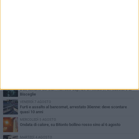
PIÙ LETTI QUESTA SETTIMANA
MARTEDÌ 4 AGOSTO
Armati di bastoni fuggono con l'incasso, rapina in un bar di Bitonto
SABATO 8 AGOSTO
Due latitanti del clan mafioso Capriati arrestati in un casolare di
Bisceglie
VENERDÌ 7 AGOSTO
Furti e assalto al bancomat, arrestato 30enne: deve scontare
quasi 10 anni
MERCOLEDÌ 5 AGOSTO
Ondata di calore, su Bitonto bollino rosso sino al 6 agosto
MARTEDÌ 4 AGOSTO