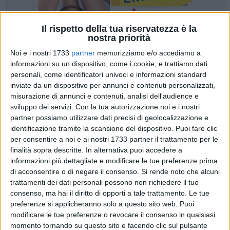
Il rispetto della tua riservatezza è la
nostra priorità
Noi e i nostri 1733
partner
memorizziamo e/o accediamo a
informazioni su un dispositivo, come i cookie, e trattiamo dati
personali, come identificatori univoci e informazioni standard
inviate da un dispositivo per annunci e contenuti personalizzati,
Il movimento civico
Insieme si può
di Bitonto, con il suo
misurazione di annunci e contenuti, analisi dell'audience e
referente
Brascia Francesco
, ha effettuato un sopralluogo in
sviluppo dei servizi.
Con la tua autorizzazione noi e i nostri
via Rutigliano
per denunciare una grave situazione di
partner possiamo utilizzare dati precisi di geolocalizzazione e
degrado e pericolo per la salute pubblica segnalata da anni
identificazione tramite la scansione del dispositivo. Puoi fare clic
dai residenti della zona.
per consentire a noi e ai nostri 1733 partner il trattamento per le
finalità sopra descritte. In alternativa puoi accedere a
L'area interessata è un terreno di proprietà di
ARCA Puglia
,
informazioni più dettagliate e modificare le tue preferenze prima
di acconsentire o di negare il consenso.
Si rende noto che alcuni
ma ricadente nel territorio del
Comune di Bitonto
, situato in
trattamenti dei dati personali possono non richiedere il tuo
un quartiere densamente popolato e confinante con diverse
consenso, ma hai il diritto di opporti a tale trattamento. Le tue
abitazioni private. Secondo quanto riferito dai cittadini, il
preferenze si applicheranno solo a questo sito web. Puoi
terreno risulta abbandonato da decenni e versa in condizioni
modificare le tue preferenze o revocare il consenso in qualsiasi
critiche. All'interno sono presenti profonde voragini,
momento tornando su questo sito e facendo clic sul pulsante