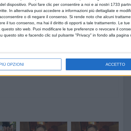
del dispositivo. Puoi fare clic per consentire a noi e ai nostri 1733 partn
articolare). Ma Bitonto ha già sofferto troppo per
critte. In alternativa puoi accedere a informazioni più dettagliate e modif
acconsentire o di negare il consenso.
Si rende noto che alcuni trattamen
e il tuo consenso, ma hai il diritto di opporti a tale trattamento. Le tue
RIO
 questo sito web. Puoi modificare le tue preferenze o revocare il conse
questo sito e facendo clic sul pulsante "Privacy" in fondo alla pagina
6 AGOSTO 2026
aldo:
Ricci: «C'è chi vede un cantiere.
ll'8
Io comincio a vedere una
piazza» - VIDEO
PIÙ OPZIONI
ACCETTO