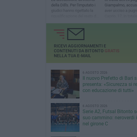
della Dill's. Per l'imputato i
Giampalmo, accusa
giudici hanno rigettato la
aver ucciso a pugn
riqualificazione del reato da
Caprio. 17, in totale
volontario a
indagati
preterintenzionale
RICEVI AGGIORNAMENTI E
CONTENUTI DA BITONTO
GRATIS
NELLA TUA E-MAIL
6 AGOSTO 2026
Il nuovo Prefetto di Bari s
presenta: «Sicurezza si r
con educazione di tutti»
6 AGOSTO 2026
Serie A2, Futsal Bitonto s
suo cammino: neroverdi in
nel girone C