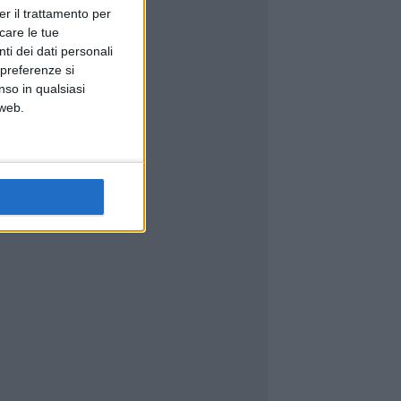
er il trattamento per
icare le tue
ti dei dati personali
 preferenze si
nso in qualsiasi
 web.