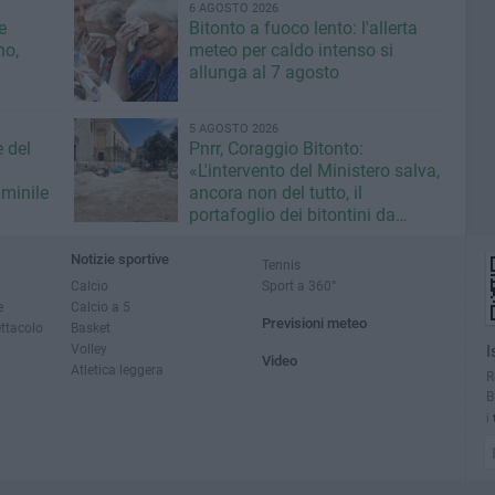
6 AGOSTO 2026
e
Bitonto a fuoco lento: l'allerta
no,
meteo per caldo intenso si
allunga al 7 agosto
5 AGOSTO 2026
e del
Pnrr, Coraggio Bitonto:
«L'intervento del Ministero salva,
minile
ancora non del tutto, il
portafoglio dei bitontini da
fallimentare gestione Ricci»
Notizie sportive
Tennis
Calcio
Sport a 360°
e
Calcio a 5
Previsioni meteo
ettacolo
Basket
Volley
I
Video
Atletica leggera
R
B
i