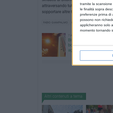
tramite la scansione 
attraversando tutto il Paese (il Sud in p
le finalità sopra des
sopportare altre tragedie come questa».
preferenze prima di 
possono non richieder
FABIO GIAMPALMO
PAOLO CAPRIO
OMICIDIO CAP
applicheranno solo a
momento tornando su 
7 AGOSTO 2026
Bitonto nella morsa del c
bollino rosso prolungato a
agosto
Altri contenuti a tema