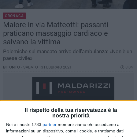
CRONACA
Malore in via Matteotti: passanti
praticano massaggio cardiaco e
salvano la vittima
Polemiche sul mancato arrivo dell'ambulanza: «Non è un
paese civile»
BITONTO -
SABATO 13 FEBBRAIO 2021
8.04
Il rispetto della tua riservatezza è la
nostra priorità
Noi e i nostri 1733
partner
memorizziamo e/o accediamo a
informazioni su un dispositivo, come i cookie, e trattiamo dati