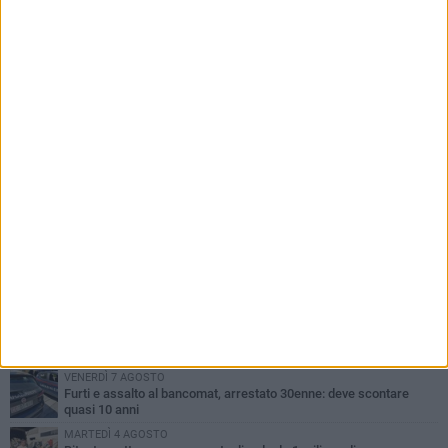
PIÙ LETTI QUESTA SETTIMANA
MARTEDÌ 4 AGOSTO
Armati di bastoni fuggono con l'incasso, rapina in un bar di Bitonto
LUNEDÌ 3 AGOSTO
Antonella Aresta: «La Puglia è un set a cielo aperto. La
fotografia? Per me è pura poesia»
LUNEDÌ 3 AGOSTO
Parcheggio interrato in piazza Marconi, SI: «Scelta che non può
essere presa da pochi»
DOMENICA 2 AGOSTO
Fratelli d'Italia Bitonto: «Vicinanza alla consigliera Carmela
Rossiello»
VENERDÌ 7 AGOSTO
Furti e assalto al bancomat, arrestato 30enne: deve scontare
quasi 10 anni
MARTEDÌ 4 AGOSTO