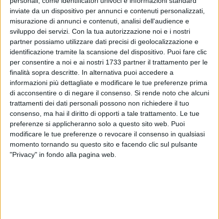
personali, come identificatori univoci e informazioni standard
inviate da un dispositivo per annunci e contenuti personalizzati,
misurazione di annunci e contenuti, analisi dell'audience e
sviluppo dei servizi.
Con la tua autorizzazione noi e i nostri
partner possiamo utilizzare dati precisi di geolocalizzazione e
1195
identificazione tramite la scansione del dispositivo. Puoi fare clic
per consentire a noi e ai nostri 1733 partner il trattamento per le
finalità sopra descritte. In alternativa puoi accedere a
informazioni più dettagliate e modificare le tue preferenze prima
Si è rischiata la tragedia ieri in
via Matteotti
, a
Bitonto
, dove
di acconsentire o di negare il consenso.
Si rende noto che alcuni
un uomo ha avuto un
malore
e si è accasciato al suolo
trattamenti dei dati personali possono non richiedere il tuo
facendo temere il peggio ai tanti che in quel momento
consenso, ma hai il diritto di opporti a tale trattamento. Le tue
affollavano la centralissima arteria.
preferenze si applicheranno solo a questo sito web. Puoi
Per sua fortuna, tra i passanti in transito, c'era anche una
modificare le tue preferenze o revocare il consenso in qualsiasi
donna esperta in
rianimazione cardiopolmonare
che ha
momento tornando su questo sito e facendo clic sul pulsante
"Privacy" in fondo alla pagina web.
subito iniziato a praticare le manovre del caso. Con lei anche
un medico, il dottor
Giacomo Schiraldi
, anch'esso di
passaggio e subito intervenuto per fornire assistenza.
Il sospiro di sollievo è arrivato dopo alcuni minuti di attività
rianimatorie, quando l'uomo ha iniziato a stare meglio e a
interagire coi suoi soccorritori.