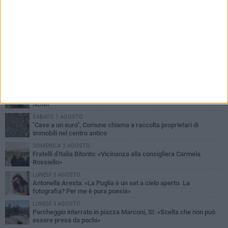
PIÙ LETTI QUESTA SETTIMANA
MARTEDÌ 4 AGOSTO
Armati di bastoni fuggono con l'incasso, rapina in un bar di Bitonto
VENERDÌ 31 LUGLIO
Furti d'auto, scoperta la banda tra Bitonto e Cerignola: 13 arresti, I
NOMI
SABATO 1 AGOSTO
"Case a un euro", Comune chiama a raccolta proprietari di
immobili nel centro antico
DOMENICA 2 AGOSTO
Fratelli d'Italia Bitonto: «Vicinanza alla consigliera Carmela
Rossiello»
LUNEDÌ 3 AGOSTO
Antonella Aresta: «La Puglia è un set a cielo aperto. La
fotografia? Per me è pura poesia»
LUNEDÌ 3 AGOSTO
Parcheggio interrato in piazza Marconi, SI: «Scelta che non può
essere presa da pochi»