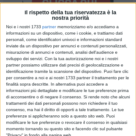
Il rispetto della tua riservatezza è la
nostra priorità
Noi e i nostri 1733
partner
memorizziamo e/o accediamo a
A cura di
informazioni su un dispositivo, come i cookie, e trattiamo dati
MASSIMILIANO DILETTUSO
personali, come identificatori univoci e informazioni standard
inviate da un dispositivo per annunci e contenuti personalizzati,
misurazione di annunci e contenuti, analisi dell'audience e
Esordio da record per
Pippo Mezzapesa
. Il docufilm "
King
sviluppo dei servizi.
Con la tua autorizzazione noi e i nostri
Marracash
",
diretto dal
regista bitontino
e dedicato all'ultimo
partner possiamo utilizzare dati precisi di geolocalizzazione e
identificazione tramite la scansione del dispositivo. Puoi fare clic
anno artistico e personale del rapper
Marracash
, ha
per consentire a noi e ai nostri 1733 partner il trattamento per le
debuttato in testa al
box office italiano
nella giornata di
finalità sopra descritte. In alternativa puoi accedere a
lunedì 25 maggio.
informazioni più dettagliate e modificare le tue preferenze prima
di acconsentire o di negare il consenso.
Si rende noto che alcuni
Un risultato che conferma il forte interesse del pubblico nei
trattamenti dei dati personali possono non richiedere il tuo
confronti del progetto cinematografico firmato da
consenso, ma hai il diritto di opporti a tale trattamento. Le tue
Mezzapesa e prodotto come evento speciale per le sale
preferenze si applicheranno solo a questo sito web. Puoi
modificare le tue preferenze o revocare il consenso in qualsiasi
italiane. Nella sua giornata d'esordio, infatti, il film ha
momento tornando su questo sito e facendo clic sul pulsante
registrato un incasso di
241.744 euro
con
22.481 spettatori
,
"Privacy" in fondo alla pagina web.