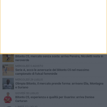
PIÙ LETTI QUESTA SETTIMANA
LUNEDÌ 3 AGOSTO
Bitonto C5, mercato senza sosta: arriva Pereira, Nicoletti resta in
neroverde
MERCOLEDÌ 5 AGOSTO
Serie A, ecco le avversarie del Bitonto C5 nel massimo
campionato di futsal femminile
MERCOLEDÌ 29 LUGLIO
Olimpia Bitonto, il mercato prende forma: arrivano Elia, Montagna
e Suriano
GIOVEDÌ 30 LUGLIO
Bitonto C5, esperienza e qualità per Guarino: arriva Denise
Carturan
LUNEDÌ 27 LUGLIO