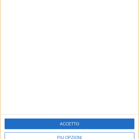
Altri contenuti a tema
ACCETTO
VOLLEY
CULTURA, EVENTI E SPETTACOLO
La Volley Bitonto celebra 50
"Vitale Giordano da Bitonto":
PIÙ OPZIONI