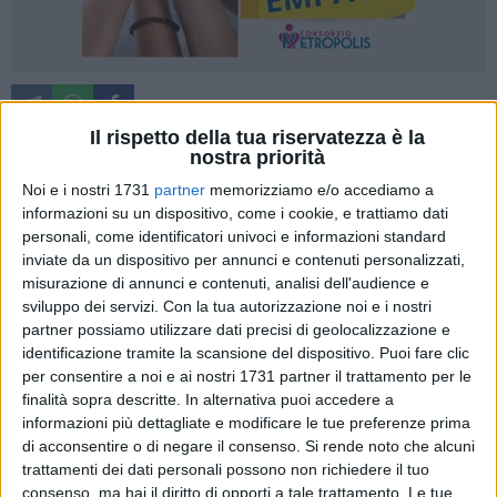
A cura di
MASSIMILIANO DILETTUSO
Il rispetto della tua riservatezza è la
nostra priorità
Noi e i nostri 1731
partner
memorizziamo e/o accediamo a
Una grande giornata di sport, partecipazione e condivisione
informazioni su un dispositivo, come i cookie, e trattiamo dati
ha chiuso a Bitonto la 3^ edizione del progetto "
Sport e
personali, come identificatori univoci e informazioni standard
inviate da un dispositivo per annunci e contenuti personalizzati,
Inclusione... a scuola
", percorso educativo che nel corso
misurazione di annunci e contenuti, analisi dell'audience e
dell'anno ha coinvolto oltre
duecento studenti
provenienti
sviluppo dei servizi.
Con la tua autorizzazione noi e i nostri
dagli istituti scolastici del territorio con l'obiettivo di
partner possiamo utilizzare dati precisi di geolocalizzazione e
promuovere l'attività motoria come strumento di
identificazione tramite la scansione del dispositivo. Puoi fare clic
integrazione, crescita personale e abbattimento delle
per consentire a noi e ai nostri 1731 partner il trattamento per le
barriere.
finalità sopra descritte. In alternativa puoi accedere a
informazioni più dettagliate e modificare le tue preferenze prima
di acconsentire o di negare il consenso.
Si rende noto che alcuni
L'evento conclusivo si è svolto lo scorso 27 maggio negli
trattamenti dei dati personali possono non richiedere il tuo
spazi esterni dell'
ITES Vitale Giordano
, trasformati per
consenso, ma hai il diritto di opporti a tale trattamento. Le tue