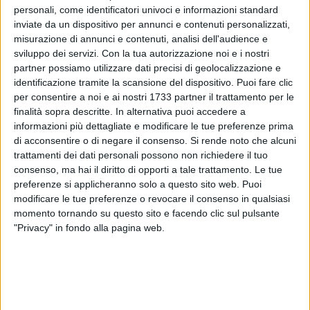
personali, come identificatori univoci e informazioni standard
inviate da un dispositivo per annunci e contenuti personalizzati,
A cura di
misurazione di annunci e contenuti, analisi dell'audience e
LA REDAZIONE
sviluppo dei servizi.
Con la tua autorizzazione noi e i nostri
partner possiamo utilizzare dati precisi di geolocalizzazione e
identificazione tramite la scansione del dispositivo. Puoi fare clic
«La violenza e la criminalità non possono e non devono
per consentire a noi e ai nostri 1733 partner il trattamento per le
finalità sopra descritte. In alternativa puoi accedere a
vincere, mai!»
informazioni più dettagliate e modificare le tue preferenze prima
di acconsentire o di negare il consenso.
Si rende noto che alcuni
Inizia così un breve comunicato della
Lega-Salvini Premier
trattamenti dei dati personali possono non richiedere il tuo
Bitonto
che domani, venerdì 16 luglio, alle ore 18.30,
consenso, ma hai il diritto di opporti a tale trattamento. Le tue
manifesterà davanti al bar di piazza Marena che fu
preferenze si applicheranno solo a questo sito web. Puoi
incendiato.
modificare le tue preferenze o revocare il consenso in qualsiasi
momento tornando su questo sito e facendo clic sul pulsante
"Privacy" in fondo alla pagina web.
«Lega Bitonto
- si legge ancora nella nota -
manifesterà a
sostegno delle due imprenditrici titolari del locale. Lasciare
sole le nostre attività commerciali vittime di questi atti
scellerati vuol dire perdere! Quel bar deve riaprire e lo può
fare solo con l'aiuto di tutti noi. Dobbiamo essere di esempio