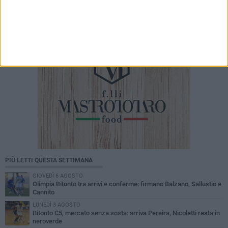
PIÙ LETTI QUESTA SETTIMANA
GIOVEDÌ 6 AGOSTO
Olimpia Bitonto tra arrivi e conferme: firmano Balzano, Sallustio e
Cannito
LUNEDÌ 3 AGOSTO
Bitonto C5, mercato senza sosta: arriva Pereira, Nicoletti resta in
neroverde