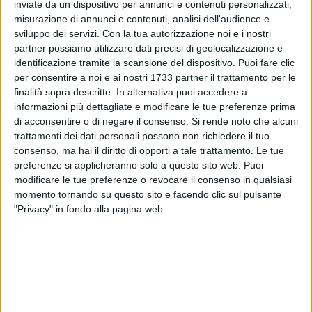
inviate da un dispositivo per annunci e contenuti personalizzati,
l'assessore allo Sport,
Domenico Nacci
,
aveva dichiarato a
misurazione di annunci e contenuti, analisi dell'audience e
mezzo stampa
di essere in attesa del
progetto esecutivo
sviluppo dei servizi.
Con la tua autorizzazione noi e i nostri
necessario da parte della società.
partner possiamo utilizzare dati precisi di geolocalizzazione e
A distanza di oltre due mesi, la versione della Società
identificazione tramite la scansione del dispositivo. Puoi fare clic
sembra però non combaciare con quella dell'assessore.
per consentire a noi e ai nostri 1733 partner il trattamento per le
finalità sopra descritte. In alternativa puoi accedere a
informazioni più dettagliate e modificare le tue preferenze prima
«L'U.S.D. Bitonto Calcio – scrivono i neroverdi in una nota
di acconsentire o di negare il consenso.
Si rende noto che alcuni
stampa che si riporta integralmente - è costretta ancora una
trattamenti dei dati personali possono non richiedere il tuo
volta a tornare sulla questione curva perché chiamata in
consenso, ma hai il diritto di opporti a tale trattamento. Le tue
campo dall'Amministrazione comunale. Si rende pertanto
preferenze si applicheranno solo a questo sito web. Puoi
necessario fornire una asettica e completa conoscenza dei
modificare le tue preferenze o revocare il consenso in qualsiasi
fatti. Vi chiediamo dunque qualche minuto di pazienza, in
momento tornando su questo sito e facendo clic sul pulsante
virtù di una ricostruzione lunga e circostanziata.
"Privacy" in fondo alla pagina web.
Il presidente dell'U.S.D. Bitonto Calcio,
Francesco Rossiello
,
dopo aver comunicato verbalmente sia al sindaco
Michele
Abbaticchio
che all'assessore con delega allo Sport e agli
Impianti Sportivi, Domenico Nacci, di voler donare alla
comunità bitontina e ai tifosi tutti una nuova curva che
garantisse maggior partecipazione alla vita calcistica locale,