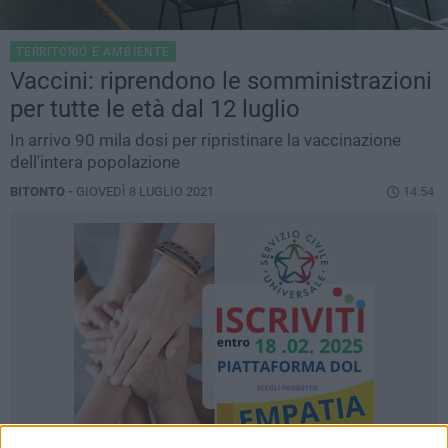
TERRITORIO E AMBIENTE
Vaccini: riprendono le somministrazioni
per tutte le età dal 12 luglio
In arrivo 90 mila dosi per ripristinare la vaccinazione
dell'intera popolazione
BITONTO -
GIOVEDÌ 8 LUGLIO 2021
14.54