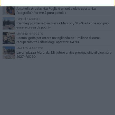
LUNEDÌ 3 AGOSTO
Antonella Aresta: «La Puglia è un set a cielo aperto. La
fotografia? Per me è pura poesia»
LUNEDÌ 3 AGOSTO
Parcheggio interrato in piazza Marconi, SI: «Scelta che non può
essere presa da pochi»
MARTEDÌ 4 AGOSTO
Bitonto, getta per errore un tagliando da 1 milione di euro:
recuperato tra i rifiuti dagli operatori SANB
MARTEDÌ 4 AGOSTO
Lavori piazza Moro, dal Ministero arriva proroga sino al dicembre
2027 - VIDEO