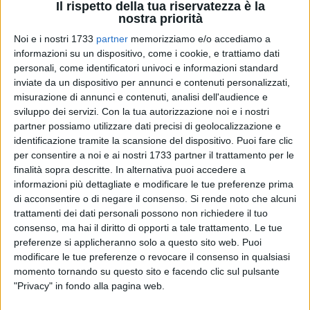
Il rispetto della tua riservatezza è la
nostra priorità
Noi e i nostri 1733
partner
memorizziamo e/o accediamo a
informazioni su un dispositivo, come i cookie, e trattiamo dati
personali, come identificatori univoci e informazioni standard
inviate da un dispositivo per annunci e contenuti personalizzati,
misurazione di annunci e contenuti, analisi dell'audience e
Riprendono le somministrazioni dei vaccini per tutte le età
sviluppo dei servizi.
Con la tua autorizzazione noi e i nostri
dal
12 Luglio
, ad affermarlo è il presidente della regione
partner possiamo utilizzare dati precisi di geolocalizzazione e
Michele Emiliano
, dal palco del Festival
il Libro Possibile
a
identificazione tramite la scansione del dispositivo. Puoi fare clic
Polignano a Mare: «stiamo facendo tutto il possibile per
per consentire a noi e ai nostri 1733 partner il trattamento per le
vaccinare in fretta e c'è una buona notizia. Ci avevano
finalità sopra descritte. In alternativa puoi accedere a
tagliato un po' di dosi e hanno appena comunicato che in
informazioni più dettagliate e modificare le tue preferenze prima
di acconsentire o di negare il consenso.
Si rende noto che alcuni
gran parte ce le hanno restituite. Abbiamo recuperato quasi
trattamenti dei dati personali possono non richiedere il tuo
100mila dosi che erano in discussione. Si va avanti con una
consenso, ma hai il diritto di opporti a tale trattamento. Le tue
organizzazione ferrea, militare, che però deve essere capace
preferenze si applicheranno solo a questo sito web. Puoi
di cambiare e superare qualunque tipo di problema. La mia
modificare le tue preferenze o revocare il consenso in qualsiasi
gratitudine è totale».
momento tornando su questo sito e facendo clic sul pulsante
"Privacy" in fondo alla pagina web.
La struttura commissariale ha comunicato, infatti, nuove