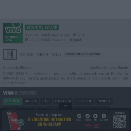
BITONTOVIVA APP
Scarica l'applicazione per iPhone,
iPad e Android e ricevi notizie push
Contatti
Policy e Privacy
GOCITY NEWS PLATFORM
Notizie da
Bitonto
Direttore
Antonio Quinto
© 2001-2026 BitontoViva è un portale gestito da InnovaNews srl. Partita iva
08059640725. Testata giornalistica registrata presso il Tribunale di Trani. Tutti
i diritti riservati.
BITONTO
ANDRIA
BARI
BARLETTA
BISCEGLIE
CANOSA
CERIGNOLA
CORATO
GIOVINAZZO
MARGHERITA DI SAVOIA
MINERVINO
MODUGNO
MOLFETTA
PUGLIA
RUVO
SAN FERDINANDO
SPINAZZOLA
TERLIZZI
TRANI
TRINITAPOLI