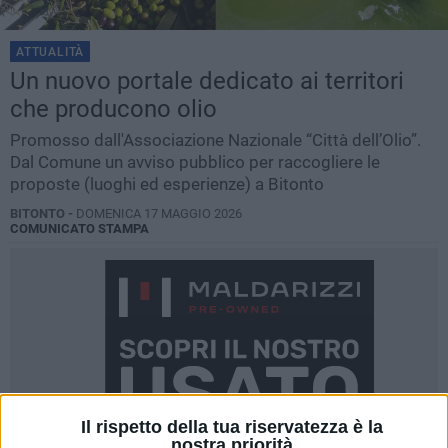
ATTUALITÀ
Un nuovo portale dedicato ai territori
che producono olio
Promosso dall'Associazione Nazionale “Città dell’Olio”.
Dal Comune un avviso pubblico per raccogliere le
proposte (luoghi ed esperienze) a Bitonto
BITONTO -
DOMENICA 17 MAGGIO 2026
COMUNICATO STAMPA
Il rispetto della tua riservatezza è la
nostra priorità