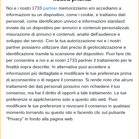
Noi e i nostri 1733
partner
memorizziamo e/o accediamo a
informazioni su un dispositivo, come i cookie, e trattiamo dati
personali, come identificatori univoci e informazioni standard
inviate da un dispositivo per annunci e contenuti personalizzati,
misurazione di annunci e contenuti, analisi dell'audience e
sviluppo dei servizi.
Con la tua autorizzazione noi e i nostri
partner possiamo utilizzare dati precisi di geolocalizzazione e
identificazione tramite la scansione del dispositivo. Puoi fare clic
Si rivolge a aziende agricole, frantoi, associazioni e
per consentire a noi e ai nostri 1733 partner il trattamento per le
organizzazioni di produttori, operatori turistici, enti culturali,
finalità sopra descritte. In alternativa puoi accedere a
fondazioni, cooperative e soggetti pubblici e privati operanti
informazioni più dettagliate e modificare le tue preferenze prima
nel territorio comunale l'avviso pubblico per la raccolta di
di acconsentire o di negare il consenso.
Si rende noto che alcuni
proposte territoriali da inserire nel nuovo portale nazionale
trattamenti dei dati personali possono non richiedere il tuo
consenso, ma hai il diritto di opporti a tale trattamento. Le tue
dedicato ai territori dell'olio, curato dall'Associazione
preferenze si applicheranno solo a questo sito web. Puoi
Nazionale «Città dell'Olio», di cui il Comune di Bitonto è
modificare le tue preferenze o revocare il consenso in qualsiasi
socio.
momento tornando su questo sito e facendo clic sul pulsante
"Privacy" in fondo alla pagina web.
L'iniziativa punta a valorizzare il patrimonio olivicolo,
paesaggistico, culturale ed esperienziale del territorio
bitontino attraverso la promozione di luoghi da vedere