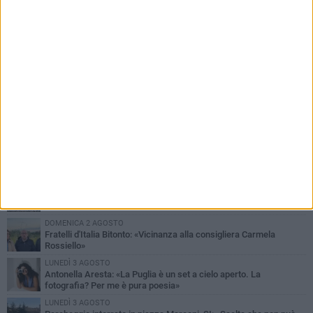
PIÙ LETTI QUESTA SETTIMANA
MARTEDÌ 4 AGOSTO
Armati di bastoni fuggono con l'incasso, rapina in un bar di Bitonto
VENERDÌ 31 LUGLIO
Furti d'auto, scoperta la banda tra Bitonto e Cerignola: 13 arresti, I
NOMI
SABATO 1 AGOSTO
"Case a un euro", Comune chiama a raccolta proprietari di
immobili nel centro antico
DOMENICA 2 AGOSTO
Fratelli d'Italia Bitonto: «Vicinanza alla consigliera Carmela
Rossiello»
LUNEDÌ 3 AGOSTO
Antonella Aresta: «La Puglia è un set a cielo aperto. La
fotografia? Per me è pura poesia»
LUNEDÌ 3 AGOSTO