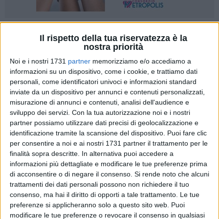
20
Il rispetto della tua riservatezza è la
nostra priorità
Noi e i nostri 1731
partner
memorizziamo e/o accediamo a
Le forze di maggioranza a Palazzo di Città fanno quadrato
informazioni su un dispositivo, come i cookie, e trattiamo dati
personali, come identificatori univoci e informazioni standard
attorno al sindaco Francesco Paolo Ricci, dopo la
inviate da un dispositivo per annunci e contenuti personalizzati,
convocazione davanti alla Corte dei Conti sui fondi del
Piano
misurazione di annunci e contenuti, analisi dell'audience e
Nazionale di Ripresa e Resilienza.
sviluppo dei servizi.
Con la tua autorizzazione noi e i nostri
Nella nota che pubblichiamo integralmente, partiti e liste
partner possiamo utilizzare dati precisi di geolocalizzazione e
civiche di centrosinistra ringraziano l'amministrazione
identificazione tramite la scansione del dispositivo. Puoi fare clic
guidata da Michele Abbaticchio per quanto messo in campo
per consentire a noi e ai nostri 1731 partner il trattamento per le
e guardano alle sfide futuro, respingendo le accuse (arrivate
finalità sopra descritte. In alternativa puoi accedere a
informazioni più dettagliate e modificare le tue preferenze prima
anche da ex amministratori)
di acconsentire o di negare il consenso.
Si rende noto che alcuni
trattamenti dei dati personali possono non richiedere il tuo
«In un tempo complesso come quello che stiamo vivendo,
consenso, ma hai il diritto di opporti a tale trattamento. Le tue
fatto di cantieri da avviare, sfide economiche globali e occhi
preferenze si applicheranno solo a questo sito web. Puoi
puntati sul PNRR, riteniamo giusto e doveroso riconoscere il
modificare le tue preferenze o revocare il consenso in qualsiasi