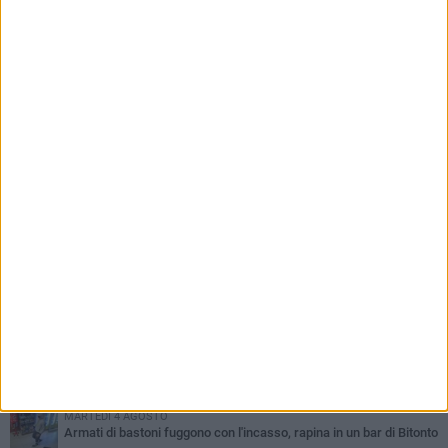
della graduatoria definitiva da parte dell’Ufficio
di Piano
PIÙ LETTI QUESTA SETTIMANA
VENERDÌ 31 LUGLIO
Furti d'auto, scoperta la banda tra Bitonto e Cerignola: 13 arresti, I
NOMI
MARTEDÌ 4 AGOSTO
Armati di bastoni fuggono con l'incasso, rapina in un bar di Bitonto