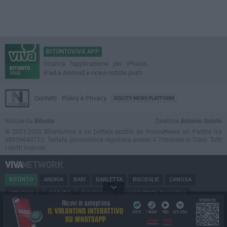
BITONTOVIVA APP
Scarica l'applicazione per iPhone,
iPad e Android e ricevi notizie push
Contatti
Policy e Privacy
GOCITY NEWS PLATFORM
Notizie da
Bitonto
Direttore
Antonio Quinto
© 2001-2026 BitontoViva è un portale gestito da InnovaNews srl. Partita iva
08059640725. Testata giornalistica registrata presso il Tribunale di Trani. Tutti
i diritti riservati.
BITONTO
ANDRIA
BARI
BARLETTA
BISCEGLIE
CANOSA
CERIGNOLA
CORATO
GIOVINAZZO
MARGHERITA DI SAVOIA
MINERVINO
MODUGNO
MOLFETTA
PUGLIA
RUVO
SAN FERDINANDO
SPINAZZOLA
TERLIZZI
TRANI
TRINITAPOLI