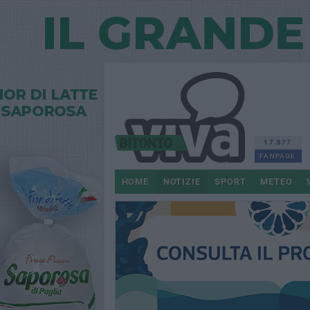
17.877
FANPAGE
HOME
NOTIZIE
SPORT
METEO