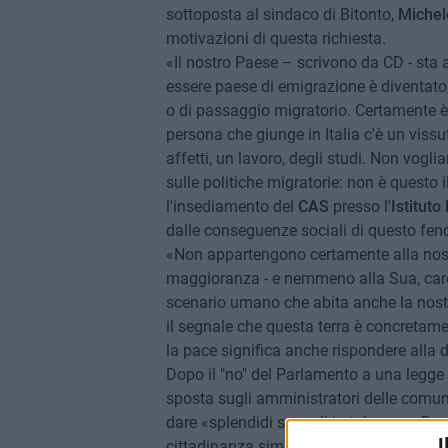
sottoposta al sindaco di Bitonto,
Michel
motivazioni di questa richiesta.
«Il nostro Paese – scrivono da CD - sta 
essere paese di emigrazione è diventato,
o di passaggio migratorio. Certamente è 
persona che giunge in Italia c'è un vissut
affetti, un lavoro, degli studi. Non vogl
sulle politiche migratorie: non è questo i
l'insediamento del
CAS
presso l'
Istituto
dalle conseguenze sociali di questo fe
«Non appartengono certamente alla nostra
maggioranza - e nemmeno alla Sua, caro 
scenario umano che abita anche la nost
il segnale che questa terra è concretame
la pace significa anche rispondere alla
Dopo il "no" del Parlamento a una legge 
sposta sugli amministratori delle comunit
dare «splendidi segnali in tal senso. Da 
I
cittadinanza simbolica italiana a minori st