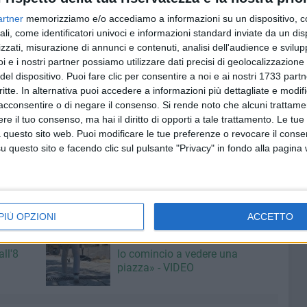
ento dello
ius soli
, ha prevalentemente valore simbolico,
artner
memorizziamo e/o accediamo a informazioni su un dispositivo, c
 volontà, da una parte, di formalizzare l'accoglienza, e
ali, come identificatori univoci e informazioni standard inviate da un di
i che ogni abitante di una comunità è tenuto a rispettare.
zzati, misurazione di annunci e contenuti, analisi dell'audience e svilupp
i e i nostri partner possiamo utilizzare dati precisi di geolocalizzazione 
senso profondamente umano. Sappiamo che sono le due
del dispositivo. Puoi fare clic per consentire a noi e ai nostri 1733 partn
e dei modi il Suo operato e, ci consenta, anche il nostro,
critte. In alternativa puoi accedere a informazioni più dettagliate e modif
acconsentire o di negare il consenso.
Si rende noto che alcuni trattamen
chiederLe di accogliere la nostra proposta di attivarsi
e il tuo consenso, ma hai il diritto di opporti a tale trattamento. Le tue
 per deliberare anche per il nostro Comune il conferimento
 questo sito web. Puoi modificare le tue preferenze o revocare il conse
i minori nati a Bitonto da genitori stranieri, ivi residenti e
questo sito e facendo clic sul pulsante "Privacy" in fondo alla pagina
OCRATICA
PIÙ OPZIONI
ACCETTO
6 AGOSTO 2026
aldo:
Ricci: «C'è chi vede un cantiere.
ll'8
Io comincio a vedere una
piazza» - VIDEO