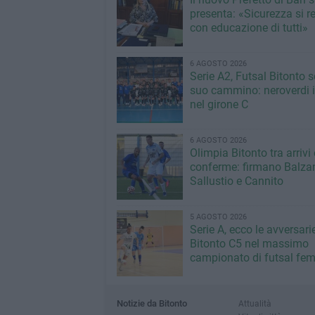
presenta: «Sicurezza si r
con educazione di tutti»
6 AGOSTO 2026
Serie A2, Futsal Bitonto s
suo cammino: neroverdi in
nel girone C
6 AGOSTO 2026
Olimpia Bitonto tra arrivi 
conferme: firmano Balza
Sallustio e Cannito
5 AGOSTO 2026
Serie A, ecco le avversari
Bitonto C5 nel massimo
campionato di futsal fem
Notizie da Bitonto
Attualità