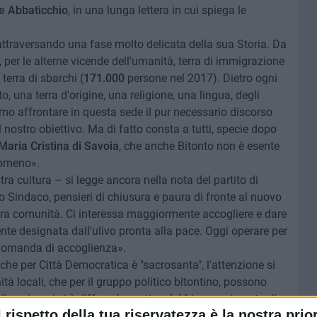
e Abbaticchio
, in una lunga lettera in cui spiega le
attraversando una fase molto delicata della sua Storia. Da
 per le alterne vicende dell'umanità, terra di immigrazione
terra di sbarchi (
171.000
persone nel 2017). Dietro ogni
o, una terra d'origine, una religione, una lingua, degli
iamo affrontare in questa sede il pur necessario discorso
l nostro obiettivo. Ma di fatto consta a tutti, specie dopo
 Maria Cristina di Savoia
, che anche Bitonto non è esente
nomeno».
 cultura – si legge ancora nella nota del partito di
Sindaco, pensieri di chiusura e paura di fronte al nuovo
ra comunità. Ci interessa maggiormente accogliere e dare
nte designata dall'ulivo pronta alla pace. Oggi operare per
 domanda di accoglienza».
che per Città Democratica è "sacrosanta", l'attenzione si
à locali, che per il gruppo politico bitontino, possono
diversi anni si è diffusa la pratica del "riconoscimento di
l rispetto della tua riservatezza è la nostra prior
ranieri nati in Italia e ivi residenti". Tale pratica, che non