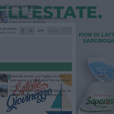
Ù LETTI QUESTA SETTIMANA
MARTEDÌ 4 AGOSTO
Armati di bastoni fuggono con l'incasso,
rapina in un bar di Bitonto
DA
BITONTO
VENERDÌ 31 LUGLIO
APP
Furti d'auto, scoperta la banda tra Bitonto e
NIO QUINTO
Cerignola: 13 arresti, I NOMI
SABATO 1 AGOSTO
"Case a un euro", Comune chiama a
raccolta proprietari di immobili nel centro
ico
DOMENICA 2 AGOSTO
Fratelli d'Italia Bitonto: «Vicinanza alla
consigliera Carmela Rossiello»
LUNEDÌ 3 AGOSTO
Antonella Aresta: «La Puglia è un set a
cielo aperto. La fotografia? Per me è pura
esia»
LUNEDÌ 3 AGOSTO
Parcheggio interrato in piazza Marconi, SI:
«Scelta che non può essere presa da
chi»