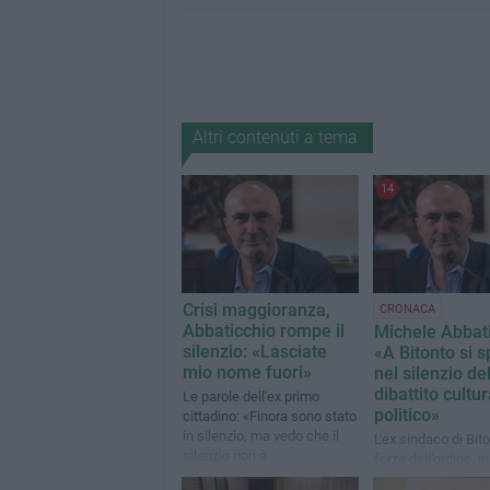
Altri contenuti a tema
14
Crisi maggioranza,
CRONACA
Abbaticchio rompe il
Michele Abbati
silenzio: «Lasciate
«A Bitonto si 
mio nome fuori»
nel silenzio de
dibattito cultur
Le parole dell'ex primo
politico»
cittadino: «Finora sono stato
in silenzio, ma vedo che il
L'ex sindaco di Bit
silenzio non è
forze dell'ordine, 
sufficientemente
alla magistratura, f