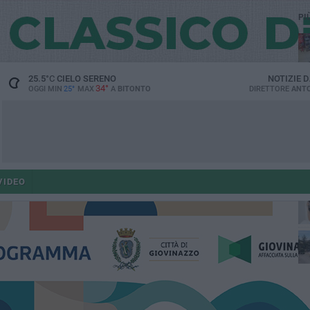
PI
25.5
°C
CIELO SERENO
NOTIZIE 
34°
OGGI MIN
25°
MAX
A
BITONTO
DIRETTORE
ANTO
ant
VIDEO
po
po