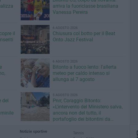
ealizza
arriva la fuoriclasse brasiliana
Vanessa Pereira
6 AGOSTO 2026
copre il
Chiusura col botto per il Beat
seriti
Onto Jazz Festival
6 AGOSTO 2026
e
Bitonto a fuoco lento: l'allerta
no,
meteo per caldo intenso si
allunga al 7 agosto
5 AGOSTO 2026
e del
Pnrr, Coraggio Bitonto:
«L'intervento del Ministero salva,
minile
ancora non del tutto, il
portafoglio dei bitontini da
fallimentare gestione Ricci»
Notizie sportive
Tennis