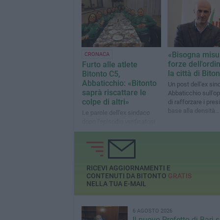
eloquente»
loro lavoro. E noi n
dobbiamo smettere
crederci»
​«Bisogna misu
CRONACA
forze dell'ordi
Furto alle atlete
la città di Bito
Bitonto C5,
Abbaticchio: «Bitonto
Un post dell'ex si
saprà riscattare le
Abbaticchio sull'op
colpe di altri»
di rafforzare i presi
base alla densità
Le parole dell'ex sindaco
demografica»
dopo l'episodio verificatosi
domenica scorsa a
Peschiera Borromeo
RICEVI AGGIORNAMENTI E
CONTENUTI DA BITONTO
GRATIS
NELLA TUA E-MAIL
6 AGOSTO 2026
Il nuovo Prefetto di Bari s