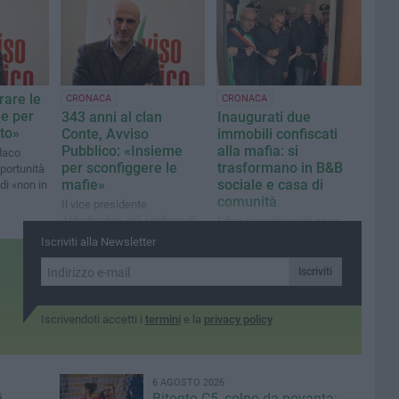
on
desiderose di ricevere
 di
servizi e luoghi di
aggregazione»
rare le
CRONACA
CRONACA
ne per
343 anni al clan
Inaugurati due
nto»
Conte, Avviso
immobili confiscati
Pubblico: «Insieme
alla mafia: si
ndaco
per sconfiggere le
trasformano in B&B
portunità
mafie»
sociale e casa di
di ​«non in
comunità
Il vice presidente
Abbaticchio, già sindaco di
I due appartamenti sono
Bitonto: «Sentenza storica
ubicati nella zona 167 di
Iscriviti alla Newsletter
per una città ferita
Bitonto
nell'anima»
Iscriviti
Iscrivendoti accetti i
termini
e la
privacy policy
6 AGOSTO 2026
i
Bitonto C5, colpo da novanta: