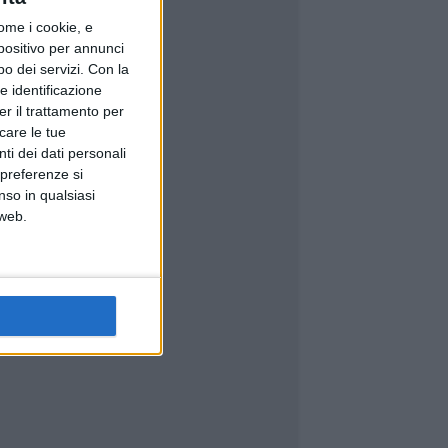
ome i cookie, e
spositivo per annunci
o dei servizi.
Con la
e identificazione
er il trattamento per
icare le tue
ti dei dati personali
 preferenze si
nso in qualsiasi
 web.