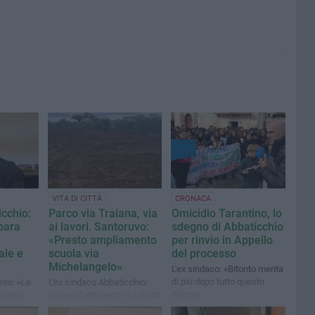
VITA DI CITTÀ
CRONACA
cchio:
Parco via Traiana, via
Omicidio Tarantino, lo
spara
ai lavori. Santoruvo:
sdegno di Abbaticchio
l
«Presto ampliamento
per rinvio in Appello
ale e
scuola via
del processo
Michelangelo»
L'ex sindaco: «Bitonto merita
di più dopo tutto questo
onto: «Le
L'ex sindaco Abbaticchio:
dolore»
insieme
«Opera fortemente voluta da
aranno il
centinaia di famiglie,