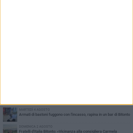
fuoriclasse brasiliana Vanessa Pereira
PIÙ LETTI QUESTA SETTIMANA
MARTEDÌ 4 AGOSTO
Armati di bastoni fuggono con l'incasso, rapina in un bar di Bitonto
DOMENICA 2 AGOSTO
Fratelli d'Italia Bitonto: «Vicinanza alla consigliera Carmela