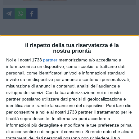
Ancora una volta Bitonto rende omaggio al maestro Marco
Il rispetto della tua riservatezza è la
Vacca con la terza edizione della rassegna "La favola
nostra priorità
cinematografica".
Noi e i nostri 1733
partner
memorizziamo e/o accediamo a
informazioni su un dispositivo, come i cookie, e trattiamo dati
Tra gli ospiti, Mariangela Barbanente, regista del
personali, come identificatori univoci e informazioni standard
documentario "Proserpina e le altre", scelto per la proiezione
inviate da un dispositivo per annunci e contenuti personalizzati,
serale nell'auditorium "E. e A. De Gennaro". Un'opera che
misurazione di annunci e contenuti, analisi dell'audience e
offre una riflessione su come la violenza di genere sia stata
sviluppo dei servizi.
Con la tua autorizzazione noi e i nostri
narrata dalle opere d'arte nel corso dei secoli, partendo dalla
partner possiamo utilizzare dati precisi di geolocalizzazione e
figura di Proserpina, mito classico tra i più rappresentati
identificazione tramite la scansione del dispositivo. Puoi fare clic
per consentire a noi e ai nostri 1733 partner il trattamento per le
nella storia.
finalità sopra descritte. In alternativa puoi accedere a
informazioni più dettagliate e modificare le tue preferenze prima
«La violenza fa parte della vita. In questo documentario
di acconsentire o di negare il consenso.
Si rende noto che alcuni
emerge come il racconto della violenza sul corpo delle donne
trattamenti dei dati personali possono non richiedere il tuo