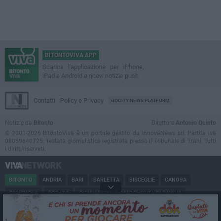
BITONTOVIVA APP
Scarica l'applicazione per iPhone,
iPad e Android e ricevi notizie push
Contatti
Policy e Privacy
GOCITY NEWS PLATFORM
Notizie da
Bitonto
Direttore
Antonio Quinto
© 2001-2026 BitontoViva è un portale gestito da InnovaNews srl. Partita iva
08059640725. Testata giornalistica registrata presso il Tribunale di Trani. Tutti
i diritti riservati.
BITONTO
ANDRIA
BARI
BARLETTA
BISCEGLIE
CANOSA
CERIGNOLA
CORATO
GIOVINAZZO
MARGHERITA DI SAVOIA
MINERVINO
MODUGNO
MOLFETTA
PUGLIA
RUVO
SAN FERDINANDO
SPINAZZOLA
TERLIZZI
TRANI
TRINITAPOLI