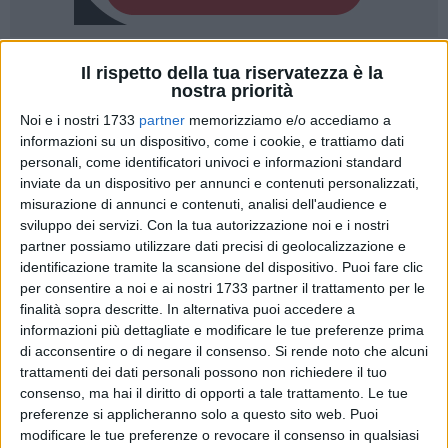
A cura di
Il rispetto della tua riservatezza è la
MASSIMILIANO DILETTUSO
nostra priorità
Noi e i nostri 1733
partner
memorizziamo e/o accediamo a
informazioni su un dispositivo, come i cookie, e trattiamo dati
Il tempo di smaltire emozioni e tensioni è già finito. Dopo la
personali, come identificatori univoci e informazioni standard
inviate da un dispositivo per annunci e contenuti personalizzati,
maratona infinita del PalaPiccinni, il
Bitonto C5
è pronto a
misurazione di annunci e contenuti, analisi dell'audience e
tornare in campo per il secondo atto dei quarti di finale
sviluppo dei servizi.
Con la tua autorizzazione noi e i nostri
playoff
contro la
Soccer Altamura
. Domani, venerdì 15
partner possiamo utilizzare dati precisi di geolocalizzazione e
maggio, alle ore 19, le neroverdi si giocheranno - al
PalaPoli
identificazione tramite la scansione del dispositivo. Puoi fare clic
di Molfetta - il primo match point per conquistare l'accesso
per consentire a noi e ai nostri 1733 partner il trattamento per le
alle
semifinali scudetto
.
finalità sopra descritte. In alternativa puoi accedere a
informazioni più dettagliate e modificare le tue preferenze prima
di acconsentire o di negare il consenso.
Si rende noto che alcuni
Sarà un'altra sfida ad altissima intensità, inevitabilmente
trattamenti dei dati personali possono non richiedere il tuo
condizionata da quanto accaduto in Gara 1. Il successo
consenso, ma hai il diritto di opporti a tale trattamento. Le tue
ottenuto ad Altamura, dopo supplementari e calci di rigore,
preferenze si applicheranno solo a questo sito web. Puoi
ha consegnato alle leonesse un vantaggio importante nella
modificare le tue preferenze o revocare il consenso in qualsiasi