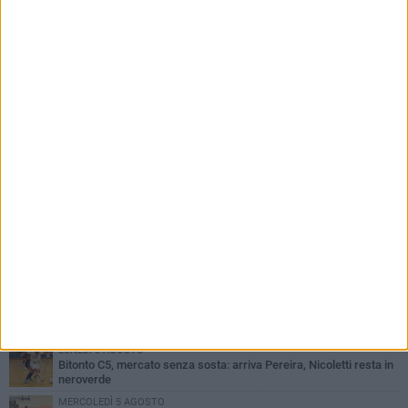
PIÙ LETTI QUESTA SETTIMANA
GIOVEDÌ 6 AGOSTO
Olimpia Bitonto tra arrivi e conferme: firmano Balzano, Sallustio e
Cannito
LUNEDÌ 3 AGOSTO
Bitonto C5, mercato senza sosta: arriva Pereira, Nicoletti resta in
neroverde
MERCOLEDÌ 5 AGOSTO