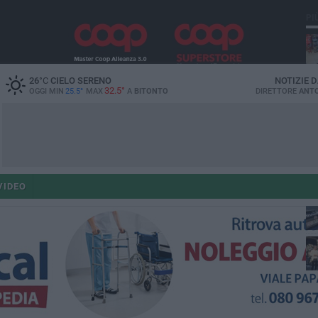
PI
26
°C
CIELO SERENO
NOTIZIE 
32.5°
OGGI MIN
25.5°
MAX
A
BITONTO
DIRETTORE
ANTO
po
po
VIDEO
op