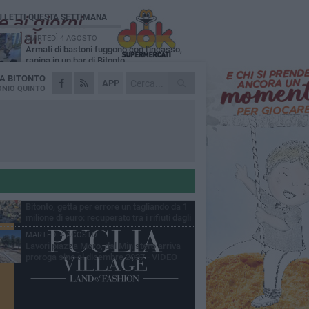
Ù LETTI QUESTA SETTIMANA
MARTEDÌ 4 AGOSTO
Armati di bastoni fuggono con l'incasso,
rapina in un bar di Bitonto
DA
BITONTO
SABATO 8 AGOSTO
APP
Due latitanti del clan mafioso Capriati
NIO QUINTO
arrestati in un casolare di Bisceglie
VENERDÌ 7 AGOSTO
Furti e assalto al bancomat, arrestato
30enne: deve scontare quasi 10 anni
MERCOLEDÌ 5 AGOSTO
Ondata di calore, su Bitonto bollino rosso
sino al 6 agosto
MARTEDÌ 4 AGOSTO
Bitonto, getta per errore un tagliando da 1
milione di euro: recuperato tra i rifiuti dagli
eratori SANB
MARTEDÌ 4 AGOSTO
Lavori piazza Moro, dal Ministero arriva
proroga sino al dicembre 2027 - VIDEO