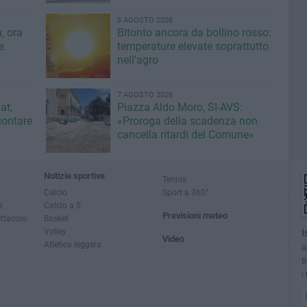
8 AGOSTO 2026
, ora
Bitonto ancora da bollino rosso:
e
temperature elevate soprattutto
nell'agro
7 AGOSTO 2026
at,
Piazza Aldo Moro, SI-AVS:
contare
«Proroga della scadenza non
cancella ritardi del Comune»
Notizie sportive
Tennis
Calcio
Sport a 360°
e
Calcio a 5
Previsioni meteo
ettacolo
Basket
Volley
I
Video
Atletica leggera
R
B
i