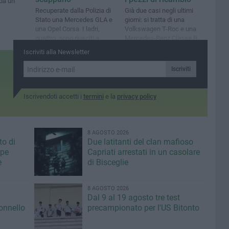
 da un
Recuperate dalla Polizia di
Già due casi negli ultimi
Stato una Mercedes GLA e
giorni: si tratta di una
una Opel Corsa. I ladri,
Volkswagen T-Roc e una
quattro, sono riusciti a
Mercedes-Benz Classe B
fuggire su una Fiat Stilo
Iscriviti alla Newsletter
Iscriviti
Iscrivendoti accetti i
termini
e la
privacy policy
8 AGOSTO 2026
to di
Due latitanti del clan mafioso
ppe
Capriati arrestati in un casolare
e
di Bisceglie
8 AGOSTO 2026
Dal 9 al 19 agosto tre test
lonnello
precampionato per l'US Bitonto