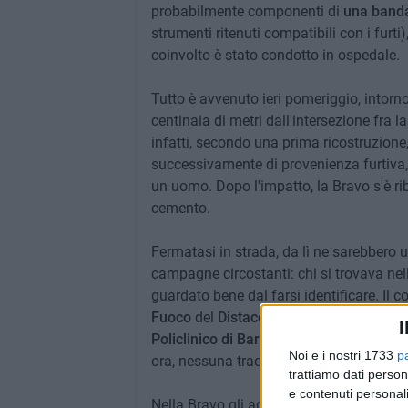
probabilmente componenti di
una banda
strumenti ritenuti compatibili con i furti)
coinvolto è stato condotto in ospedale.
Tutto è avvenuto ieri pomeriggio, intorno
centinaia di metri dall'intersezione fra l
infatti, secondo una prima ricostruzione
successivamente di provenienza furtiva,
un uomo. Dopo l'impatto, la Bravo s'è ri
cemento.
Fermatasi in strada, da lì ne sarebbero us
campagne circostanti: chi si trovava nell
guardato bene dal farsi identificare. Il 
Fuoco
del
Distaccamento di Molfetta
, è
I
Policlinico di Bari
: ha riportato la frattu
Noi e i nostri 1733
p
ora, nessuna traccia.
trattiamo dati person
e contenuti personali
Nella Bravo gli agenti del
Commissariato 