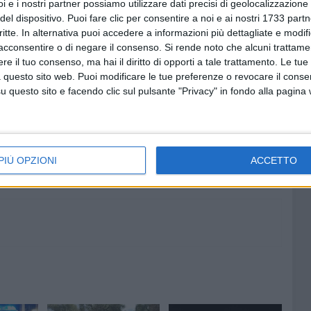
i e i nostri partner possiamo utilizzare dati precisi di geolocalizzazione 
nesi da scasso. In serata, intanto, un uomo, noto, s'è
del dispositivo. Puoi fare clic per consentire a noi e ai nostri 1733 partn
hiarando di trovarsi all'interno dell'auto al momento
critte. In alternativa puoi accedere a informazioni più dettagliate e modif
le
.
acconsentire o di negare il consenso.
Si rende noto che alcuni trattamen
e il tuo consenso, ma hai il diritto di opporti a tale trattamento. Le tue
 questo sito web. Puoi modificare le tue preferenze o revocare il conse
questo sito e facendo clic sul pulsante "Privacy" in fondo alla pagina
9 AGOSTO 2026
dispoto:
Leggero refrigerio su Bitonto: si
ncora
alza il Maestrale
PIÙ OPZIONI
ACCETTO