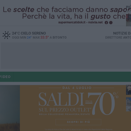
PI
24
°C
CIELO SERENO
NOTIZIE 
33.5°
OGGI MIN
24°
MAX
A
BITONTO
DIRETTORE
ANTO
VIDEO
op