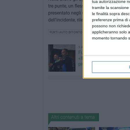
tua autorizzazione no
tre punte, un flessibile, jammer e vari ar
tramite la scansione 
presentato negli uffici di via Traetta dic
le finalità sopra des
dell'incidente, rilevato dalla
Polizia Loca
preferenze prima di 
possono non richieder
applicheranno solo a
FURTI AUTO BITONTO
momento tornando su 
9 AGOSTO 2026
Futsal Bitonto, mister Lo
«Il nuovo girone C sarà a
più equilibrato»
Altri contenuti a tema