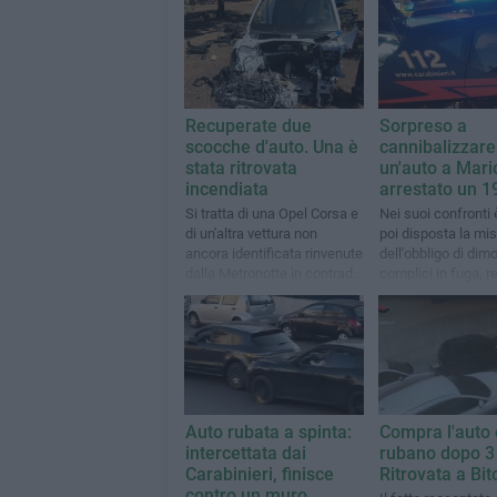
Recuperate due
Sorpreso a
scocche d'auto. Una è
cannibalizzare
stata ritrovata
un'auto a Mario
incendiata
arrestato un 
Si tratta di una Opel Corsa e
Nei suoi confronti 
di un'altra vettura non
poi disposta la mi
ancora identificata rinvenute
dell'obbligo di dimo
dalla Metronotte in contrada
complici in fuga, 
Belvedere
una Bmw X3 rubat
Altamura
Auto rubata a spinta:
Compra l'auto 
intercettata dai
rubano dopo 3 
Carabinieri, finisce
Ritrovata a Bit
contro un muro