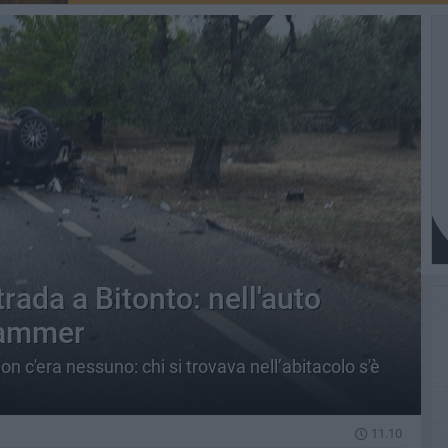
trada a Bitonto: nell'auto
 jammer
on c'era nessuno: chi si trovava nell’abitacolo s'è
11.10