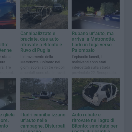
Cannibalizzate e
Rubano un'auto, ma
bruciate, due auto
arriva la Metronotte.
tto:
ritrovate a Bitonto e
Ladri in fuga verso
19enne
Ruvo di Puglia
Palombaio
è stata
Il ritrovamento della
L'episodio lunedì, i
sura
Metronotte. Soltanto nei
malviventi sono stati
ra. Tre
giorni scorsi altri tre veicoli
intercettati sulla strada
recuperata
smontati sono stati ritrovati
provinciale 22. Recuperata
a ad
nella stessa zona
una Dacia Sandero
e gliela
I ladri cannibalizzano
Auto rubate e
ore.
un'auto nelle
ritrovate nell'agro di
onto
campagne. Disturbati,
Bitonto: smontate per
scappano
i pezzi di ricambio