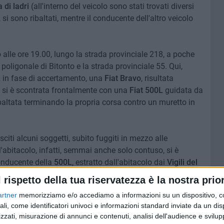
 di ladri
(all'interno del veicolo sono stati trovati diversi
, si sono ribaltati, mentre il conducente dell'altro veicolo
 alle ore 19.00, lungo la strada provinciale 218, a poche
a poligonale di Bitonto e la strada provinciale 55. Qui,
, in fase di accertamento, una
Fiat Bravo
, risultata
 si è scontrata frontalmente con una
Fiat 500L
guidata da
baltata terminando la propria corsa contro un muretto in
citi alcuni soggetti, subito fuggiti in mezzo alle
'abitacolo, infatti, semmai anche solo contuso, si è
conducente della
500L
, estratto dall'abitacolo dai
Vigili del
 stato trasportato dal
118
al pronto soccorso del
l rispetto della tua riservatezza è la nostra prior
ra del femore e la lesione ad un bracco. Dei fuggitivi, per
artner
memorizziamo e/o accediamo a informazioni su un dispositivo, c
ali, come identificatori univoci e informazioni standard inviate da un di
zzati, misurazione di annunci e contenuti, analisi dell'audience e svilupp
di P.S.
e quelli della
Scientifica
hanno trovato chiodi a