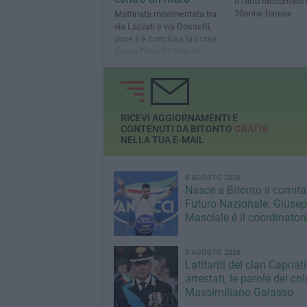
Il fatto raccontato
30enne barese
Mattinata movimentata tra
via Lazzati e via Dossetti,
dove s'è conclusa la corsa
di una Porsche Macan.
L'inseguimento ripreso da
uno smartphone
RICEVI AGGIORNAMENTI E
CONTENUTI DA BITONTO
GRATIS
NELLA TUA E-MAIL
8 AGOSTO 2026
Nasce a Bitonto il comita
Futuro Nazionale. Giuse
Masciale è il coordinator
8 AGOSTO 2026
Latitanti del clan Capriati
arrestati, le parole del co
Massimiliano Galasso